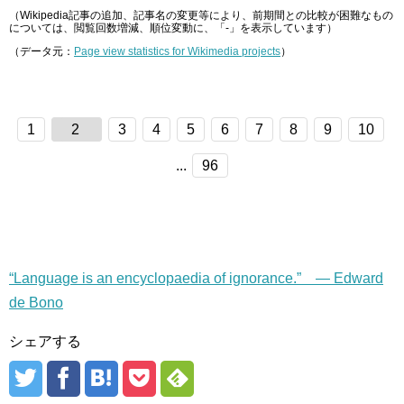
（Wikipedia記事の追加、記事名の変更等により、前期間との比較が困難なもの
については、閲覧回数増減、順位変動に、「-」を表示しています）
（データ元：
Page view statistics for Wikimedia projects
）
1
2
3
4
5
6
7
8
9
10
...
96
“Language is an encyclopaedia of ignorance.” — Edward
de Bono
シェアする