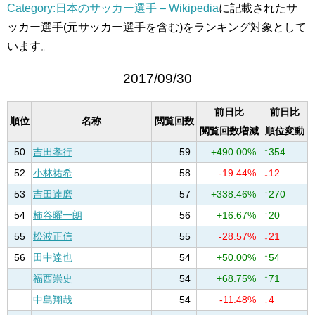
Category:日本のサッカー選手 – Wikipedia
に記載されたサ
ッカー選手(元サッカー選手を含む)をランキング対象として
います。
2017/09/30
前日比
前日比
順位
名称
閲覧回数
閲覧回数増減
順位変動
50
吉田孝行
59
+490.00%
↑354
52
小林祐希
58
-19.44%
↓12
53
吉田達磨
57
+338.46%
↑270
54
柿谷曜一朗
56
+16.67%
↑20
55
松波正信
55
-28.57%
↓21
56
田中達也
54
+50.00%
↑54
福西崇史
54
+68.75%
↑71
中島翔哉
54
-11.48%
↓4