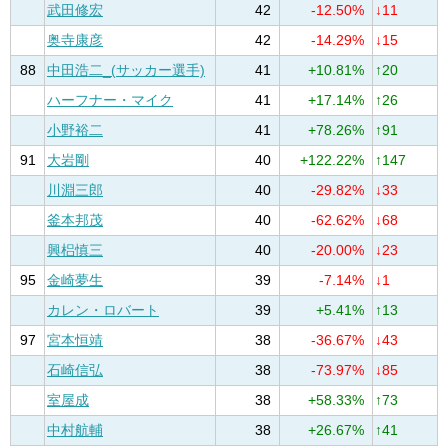
武田修宏
42
-12.50%
↓11
奥寺康彦
42
-14.29%
↓15
88
中田浩二_(サッカー選手)
41
+10.81%
↑20
ハーフナー・マイク
41
+17.14%
↑26
小野裕二
41
+78.26%
↑91
91
大岩剛
40
+122.22%
↑147
川淵三郎
40
-29.82%
↓33
釜本邦茂
40
-62.62%
↓68
興梠慎三
40
-20.00%
↓23
95
金崎夢生
39
-7.14%
↓1
カレン・ロバート
39
+5.41%
↑13
97
宮本恒靖
38
-36.67%
↓43
石崎信弘
38
-73.97%
↓85
室屋成
38
+58.33%
↑73
中村航輔
38
+26.67%
↑41