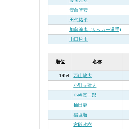
藤川久孝
安藤智安
田代祐平
加藤淳也_(サッカー選手)
山田松市
順位
名称
1954
西山峻太
小野寺建人
小幡真一郎
桶田龍
稲垣順
宮阪政樹