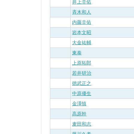
井上圭佑
斉木和人
内藤圭佑
岩本文昭
大金祐輔
東泰
上原拓郎
若井研治
徳武正之
中原優生
金澤慎
高原幹
麦田和志