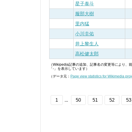
星子泰斗
服部大樹
里内猛
小川圭佑
井上黎生人
高松健太郎
（Wikipedia記事の追加、記事名の変更等によ
「-」を表示しています）
（データ元：
Page view statistics for Wikimedia proj
1
...
50
51
52
53