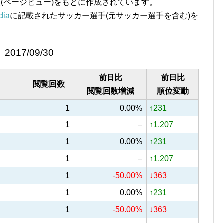
覧回数(ページビュー)をもとに作成されています。
ia
に記載されたサッカー選手(元サッカー選手を含む)を
2017/09/30
前日比
前日比
閲覧回数
閲覧回数増減
順位変動
1
0.00%
↑231
1
–
↑1,207
1
0.00%
↑231
1
–
↑1,207
1
-50.00%
↓363
1
0.00%
↑231
1
-50.00%
↓363