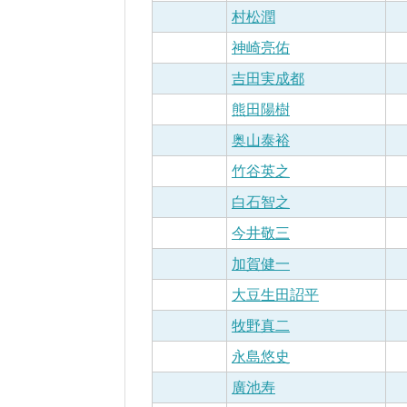
村松潤
神崎亮佑
吉田実成都
熊田陽樹
奥山泰裕
竹谷英之
白石智之
今井敬三
加賀健一
大豆生田詔平
牧野真二
永島悠史
廣池寿