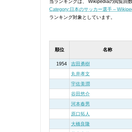
当ランキングは、 Wikipediaの閲
Category:日本のサッカー選手 – Wikiped
ランキング対象としています。
順位
名称
1954
吉田勇樹
丸井孝文
宇佐美潤
谷田悠介
河本春男
原口拓人
大橋良隆