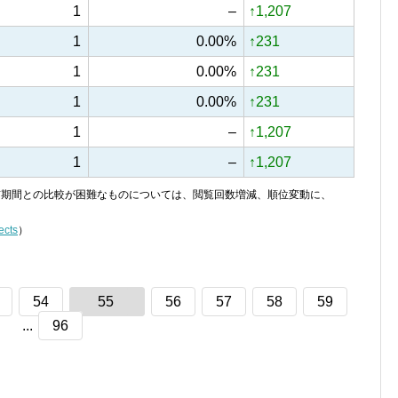
1
–
↑1,207
1
0.00%
↑231
1
0.00%
↑231
1
0.00%
↑231
1
–
↑1,207
1
–
↑1,207
り、前期間との比較が困難なものについては、閲覧回数増減、順位変動に、
ects
）
54
55
56
57
58
59
...
96