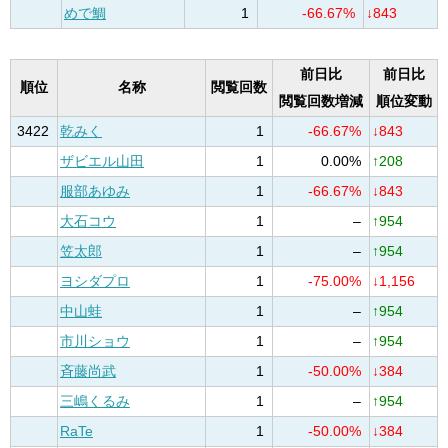
めで鯛
1
-66.67%
↓843
前日比
前日比
順位
名称
閲覧回数
閲覧回数増減
順位変動
3422
乾みく
1
-66.67%
↓843
ザビエル山田
1
0.00%
↑208
服部あゆみ
1
-66.67%
↓843
大石コウ
1
–
↑954
笠太郎
1
–
↑954
ヨシダプロ
1
-75.00%
↓1,156
中山蛙
1
–
↑954
市川ショウ
1
–
↑954
斉藤尚武
1
-50.00%
↓384
三嶋くるみ
1
–
↑954
RaTe
1
-50.00%
↓384