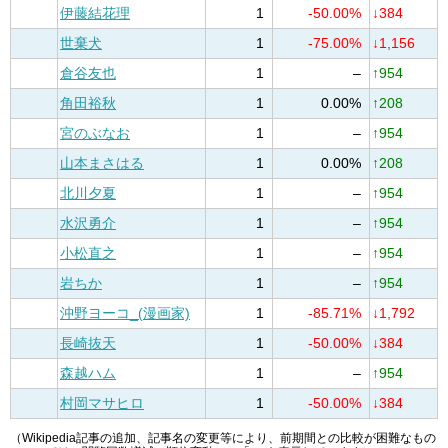
伊藤結花理
1
-50.00%
↓384
世棄犬
1
-75.00%
↓1,156
倉谷友也
1
–
↑954
角田裕秋
1
0.00%
↑208
宮のぶなお
1
–
↑954
山本まさはる
1
0.00%
↑208
北川夕夏
1
–
↑954
水沢勇介
1
–
↑954
小松直之
1
–
↑954
岩ちか
1
–
↑954
沖野ヨーコ_(漫画家)
1
-85.71%
↓1,792
長崎抜天
1
-50.00%
↓384
森越ハム
1
–
↑954
村岡マサヒロ
1
-50.00%
↓384
（Wikipedia記事の追加、記事名の変更等により、前期間との比較が困難なもの