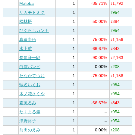
Matoba
1
-85.71%
↓1,792
サカモトミク
1
–
↑954
松林悟
1
-50.00%
↓384
ひぐらしカンナ
1
–
↑954
真造圭伍
1
-75.00%
↓1,156
水上航
1
-66.67%
↓843
長尾謙一郎
1
-90.00%
↓2,163
白雪バンビ
1
0.00%
↑208
たなかてつお
1
-75.00%
↓1,156
蝦名いくお
1
–
↑954
木ノ花さくや
1
–
↑954
霜風るみ
1
-66.67%
↓843
たくまる圭
1
–
↑954
津野裕子
1
–
↑954
前田のえみ
1
0.00%
↑208