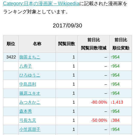
Category:日本の漫画家 – Wikipedia
に記載された漫画家を
ランキング対象としています。
2017/09/30
前日比
前日比
順位
名称
閲覧回数
閲覧回数増減
順位変動
3422
御茶まちこ
1
–
↑954
八寿子
1
–
↑954
ひろゆうこ
1
–
↑954
中島昌利
1
–
↑954
篠原ユキオ
1
–
↑954
みつきかこ
1
-80.00%
↓1,413
森本秀
1
–
↑954
弓長九天
1
-50.00%
↓384
小笠原朋子
1
–
↑954