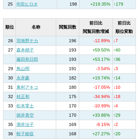
25
寺田ヒロオ
198
+219.35%
↑179
前日比
前日比
順位
名称
閲覧回数
閲覧回数増減
順位変動
26
羽海野チカ
196
-12.89%
↓7
27
森本梢子
193
+59.50%
↑40
藤田和日郎
193
+53.17%
↑36
29
鳥山明
191
-3.54%
↓3
30
永井豪
182
+19.74%
↑14
31
東村アキコ
180
-17.05%
↓10
32
桂正和
175
-34.94%
↓18
33
松本零士
170
-10.99%
↓4
徳井青空
170
+33.86%
↑29
35
酒井法子
169
-8.15%
↓2
36
蛭子能収
168
+27.27%
↑20