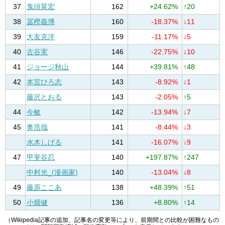
37
鬼頭莫宏
162
+24.62%
↑20
38
冨樫義博
160
-18.37%
↓11
39
大友克洋
159
-11.17%
↓5
40
古谷実
146
-22.75%
↓10
41
ジョージ秋山
144
+39.81%
↑48
42
本宮ひろ志
143
-8.92%
↓1
藤沢とおる
143
-2.05%
↑5
44
今敏
142
-13.94%
↓7
45
奥浩哉
141
-8.44%
↓3
水木しげる
141
-16.07%
↓9
47
甲斐谷忍
140
+197.87%
↑247
中村光_(漫画家)
140
-13.04%
↓8
49
藤原ここあ
138
+48.39%
↑51
50
小畑健
136
+8.80%
↑14
（Wikipedia記事の追加、記事名の変更等により、前期間との比較が困難なもの