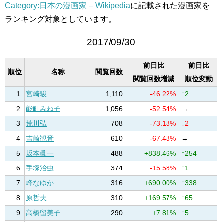
Category:日本の漫画家 – Wikipedia
に記載された漫画家を
ランキング対象としています。
2017/09/30
前日比
前日比
順位
名称
閲覧回数
閲覧回数増減
順位変動
1
宮崎駿
1,110
-46.22%
↑2
2
能町みね子
1,056
-52.54%
→
3
荒川弘
708
-73.18%
↓2
4
吉崎観音
610
-67.48%
→
5
坂本眞一
488
+838.46%
↑254
6
手塚治虫
374
-15.58%
↑1
7
峰なゆか
316
+690.00%
↑338
8
原哲夫
310
+169.57%
↑65
9
高橋留美子
290
+7.81%
↑5