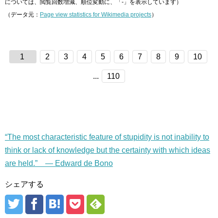
については、閲覧回数増減、順位変動に、「-」を表示しています）
（データ元：
Page view statistics for Wikimedia projects
）
1
2
3
4
5
6
7
8
9
10
...
110
“The most characteristic feature of stupidity is not inability to
think or lack of knowledge but the certainty with which ideas
are held.” — Edward de Bono
シェアする