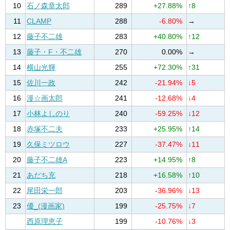
10
石ノ森章太郎
289
+27.88%
↑8
11
CLAMP
288
-6.80%
→
12
藤子不二雄
283
+40.80%
↑12
13
藤子・F・不二雄
270
0.00%
→
14
横山光輝
255
+72.30%
↑31
15
佐川一政
242
-21.94%
↓5
16
漫☆画太郎
241
-12.68%
↓4
17
小林よしのり
240
-59.25%
↓12
18
赤塚不二夫
233
+25.95%
↑14
19
久保ミツロウ
227
-37.47%
↓11
20
藤子不二雄A
223
+14.95%
↑8
21
あだち充
218
+16.58%
↑10
22
尾田栄一郎
203
-36.96%
↓13
23
優_(漫画家)
199
-25.75%
↓7
西原理恵子
199
-10.76%
↓3