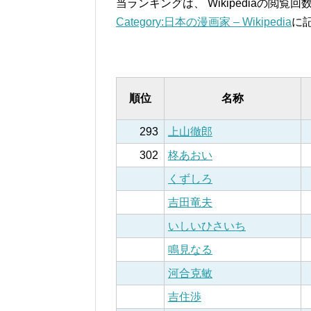
当ランキングは、 Wikipediaの閲
Category:日本の漫画家 – Wikipedia
に
順位
名称
293
上山徹郎
302
柊あおい
くずしろ
吉田竜夫
いしいひさいち
鳴見なる
河合克敏
吉住渉