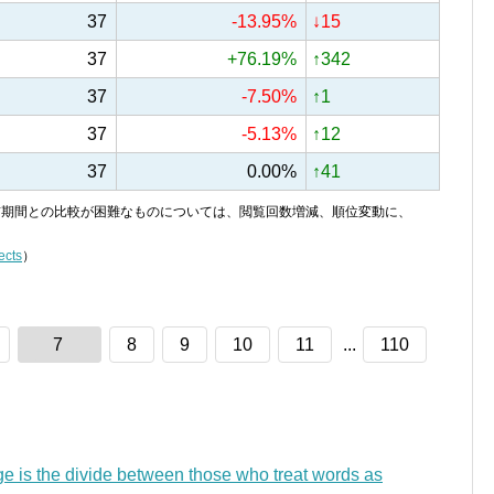
37
-13.95%
↓15
37
+76.19%
↑342
37
-7.50%
↑1
37
-5.13%
↑12
37
0.00%
↑41
り、前期間との比較が困難なものについては、閲覧回数増減、順位変動に、
ects
）
7
8
9
10
11
...
110
ge is the divide between those who treat words as