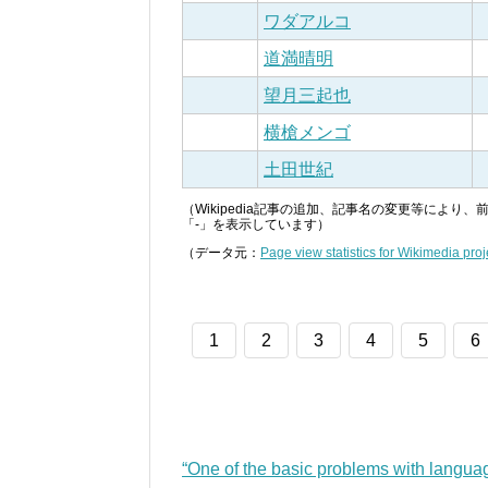
ワダアルコ
道満晴明
望月三起也
横槍メンゴ
土田世紀
（Wikipedia記事の追加、記事名の変更等によ
「-」を表示しています）
（データ元：
Page view statistics for Wikimedia proj
1
2
3
4
5
6
“One of the basic problems with langua