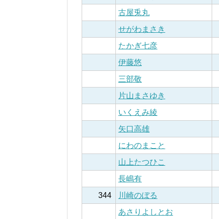
古屋兎丸
せがわまさき
たかぎ七彦
伊藤悠
三部敬
片山まさゆき
いくえみ綾
矢口高雄
にわのまこと
山上たつひこ
長嶋有
344
川崎のぼる
あさりよしとお