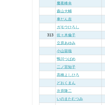
魔夜峰央
森山大輔
車だん吉
ガモウひろし
313
佐々木倫子
立原あゆみ
小山宙哉
鴨川つばめ
二ノ宮知子
高橋よしひろ
どおくまん
次原隆二
いのまたむつみ