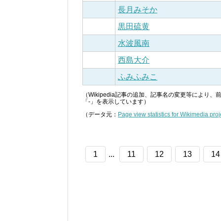
長月みそか
黒田硫黄
水波風南
西島大介
ふみふみこ
（Wikipedia記事の追加、記事名の変更等によ
「-」を表示しています）
（データ元：
Page view statistics for Wikimedia proj
1
...
11
12
13
14