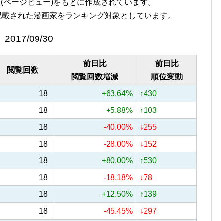
覧回数(ページビュー)をもとに作成されています。
記載された漫画家をランキング対象としています。
2017/09/30
前日比
前日比
閲覧回数
閲覧回数増減
順位変動
18
+63.64%
↑430
18
+5.88%
↑103
18
-40.00%
↓255
18
-28.00%
↓152
18
+80.00%
↑530
18
-18.18%
↓78
18
+12.50%
↑139
18
-45.45%
↓297