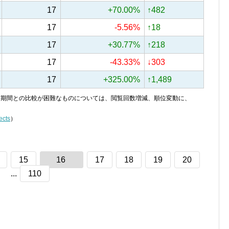
17
+70.00%
↑482
17
-5.56%
↑18
17
+30.77%
↑218
17
-43.33%
↓303
17
+325.00%
↑1,489
り、前期間との比較が困難なものについては、閲覧回数増減、順位変動に、
ects
）
15
16
17
18
19
20
...
110