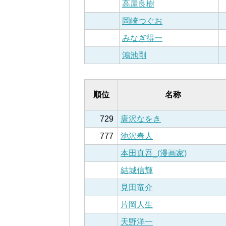
高屋良樹
岡崎つぐお
みなぎ得一
鴻池剛
順位
名称
729
唐沢なをき
777
池沢春人
本田真吾_(漫画家)
結城信輝
見田竜介
片岡人生
天野洋一