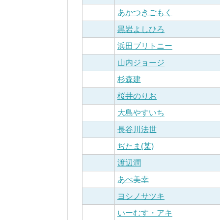
あかつきごもく
黒岩よしひろ
浜田ブリトニー
山内ジョージ
杉森建
桜井のりお
大島やすいち
長谷川法世
ぢたま(某)
渡辺潤
あべ美幸
ヨシノサツキ
いーむす・アキ