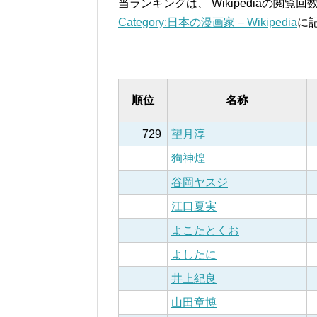
当ランキングは、 Wikipediaの閲
Category:日本の漫画家 – Wikipedia
に
順位
名称
729
望月淳
狗神煌
谷岡ヤスジ
江口夏実
よこたとくお
よしたに
井上紀良
山田章博