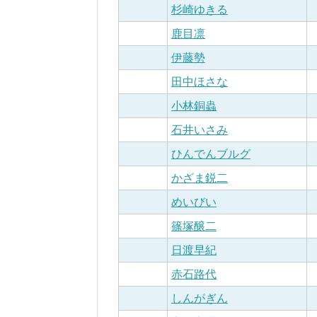
杉崎ゆきる
鹿目凛
伊藤勢
田中ほさな
小林銅蟲
石井いさみ
ひんでんブルグ
かざま鋭二
めいびい
篠塚醸二
日渡早紀
赤石路代
しんがぎん