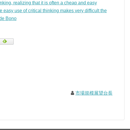
hinking, realizing that it is often a cheap and easy
easy use of critical thinking makes very difficult the
de Bono
市場規模展望台長