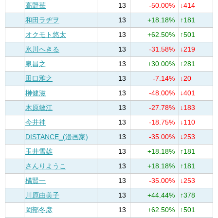
高野苺
13
-50.00%
↓414
和田ラヂヲ
13
+18.18%
↑181
オクモト悠太
13
+62.50%
↑501
氷川へきる
13
-31.58%
↓219
泉昌之
13
+30.00%
↑281
田口雅之
13
-7.14%
↓20
榊健滋
13
-48.00%
↓401
木原敏江
13
-27.78%
↓183
今井神
13
-18.75%
↓110
DISTANCE_(漫画家)
13
-35.00%
↓253
玉井雪雄
13
+18.18%
↑181
さんりようこ
13
+18.18%
↑181
橘賢一
13
-35.00%
↓253
川原由美子
13
+44.44%
↑378
岡部冬彦
13
+62.50%
↑501