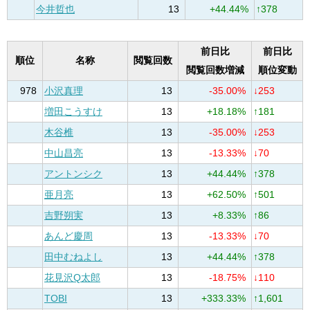
今井哲也
13
+44.44%
↑378
前日比
前日比
順位
名称
閲覧回数
閲覧回数増減
順位変動
978
小沢真理
13
-35.00%
↓253
増田こうすけ
13
+18.18%
↑181
木谷椎
13
-35.00%
↓253
中山昌亮
13
-13.33%
↓70
アントンシク
13
+44.44%
↑378
亜月亮
13
+62.50%
↑501
吉野朔実
13
+8.33%
↑86
あんど慶周
13
-13.33%
↓70
田中むねよし
13
+44.44%
↑378
花見沢Q太郎
13
-18.75%
↓110
TOBI
13
+333.33%
↑1,601