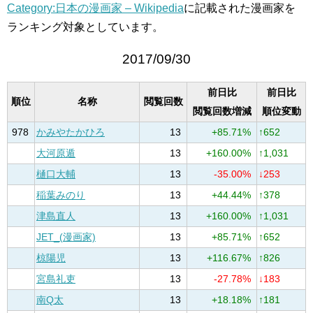
Category:日本の漫画家 – Wikipedia
に記載された漫画家を
ランキング対象としています。
2017/09/30
前日比
前日比
順位
名称
閲覧回数
閲覧回数増減
順位変動
978
かみやたかひろ
13
+85.71%
↑652
大河原遁
13
+160.00%
↑1,031
樋口大輔
13
-35.00%
↓253
稲葉みのり
13
+44.44%
↑378
津島直人
13
+160.00%
↑1,031
JET_(漫画家)
13
+85.71%
↑652
椋陽児
13
+116.67%
↑826
宮島礼吏
13
-27.78%
↓183
南Q太
13
+18.18%
↑181