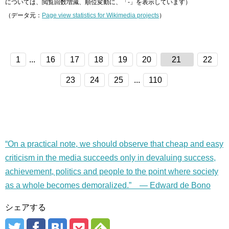
については、閲覧回数増減、順位変動に、「-」を表示しています）
（データ元：
Page view statistics for Wikimedia projects
）
1
...
16
17
18
19
20
21
22
23
24
25
...
110
“On a practical note, we should observe that cheap and easy
criticism in the media succeeds only in devaluing success,
achievement, politics and people to the point where society
as a whole becomes demoralized.” — Edward de Bono
シェアする