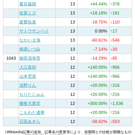
夏目義徳
13
+44.44%
↑378
佐原ミズ
13
+18.18%
↑181
森繁拓真
13
-18.75%
↓110
サトウサンペイ
13
0.00%
↑17
なかいま強
13
-60.61%
↓546
桐原いづみ
13
-7.14%
↓20
1043
御茶漬海苔
12
-14.29%
↓85
入江喜和
12
+140.00%
↑966
山本雲居
12
+140.00%
↑966
浅野りん
12
+20.00%
↑216
もりたじゅん
12
+20.00%
↑216
幾夜大黒堂
12
+300.00%
↑1,536
こもわた遙華
12
+20.00%
↑216
石田あきら
12
-58.62%
↓553
（Wikipedia記事の追加、記事名の変更等により、前期間との比較が困難なもの