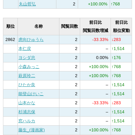
丸山哲弘
2
+100.00%
↑768
前日比
前日比
順位
名称
閲覧回数
閲覧回数増減
順位変動
2862
虎向ひゅうら
2
-33.33%
↓283
本仁戻
2
–
↑1,514
ヨシダ忠
2
0.00%
↑176
小森みっこ
2
+100.00%
↑768
萩原玲二
2
+100.00%
↑768
ひたか良
2
–
↑1,514
能登山けいこ
2
–
↑1,514
山本かな
2
-33.33%
↓283
杉浦志保
2
–
↑1,514
窓ハルカ
2
–
↑1,514
藤生_(漫画家)
2
+100.00%
↑768