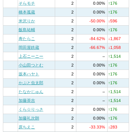
そらモチ
2
0.00%
↑176
橋本孤蔵
2
0.00%
↑176
米沢りか
2
-50.00%
↓596
飯島祐輔
2
0.00%
↑176
寿たらこ
2
-84.62%
↓1,867
岡田屋鉄蔵
2
-66.67%
↓1,058
上石ニーニー
2
–
↑1,514
小山田つとむ
2
0.00%
↑176
坂本ハヤト
2
0.00%
↑176
かぶと虫太郎
2
0.00%
↑176
たなかじゅん
2
–
↑1,514
加藤茶吉
2
–
↑1,514
くら☆りっさ
2
0.00%
↑176
加藤礼次朗
2
0.00%
↑176
原ちえこ
2
-33.33%
↓283