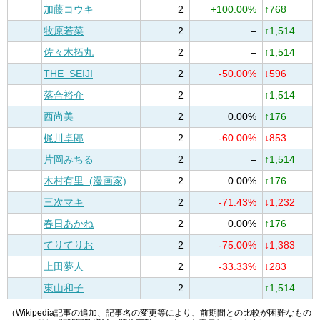
加藤コウキ
2
+100.00%
↑768
牧原若菜
2
–
↑1,514
佐々木拓丸
2
–
↑1,514
THE_SEIJI
2
-50.00%
↓596
落合裕介
2
–
↑1,514
西尚美
2
0.00%
↑176
梶川卓郎
2
-60.00%
↓853
片岡みちる
2
–
↑1,514
木村有里_(漫画家)
2
0.00%
↑176
三次マキ
2
-71.43%
↓1,232
春日あかね
2
0.00%
↑176
てりてりお
2
-75.00%
↓1,383
上田夢人
2
-33.33%
↓283
東山和子
2
–
↑1,514
（Wikipedia記事の追加、記事名の変更等により、前期間との比較が困難なもの