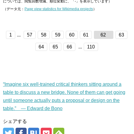
については、閲覧回数増減、順位変動に、「-」を表示しています）
（データ元：
Page view statistics for Wikimedia projects
）
1
...
57
58
59
60
61
62
63
64
65
66
...
110
“Imagine six well-trained critical thinkers sitting around a
table to discuss a new bridge. None of them can get going
until someone actually puts a proposal or design on the
table.” — Edward de Bono
シェアする