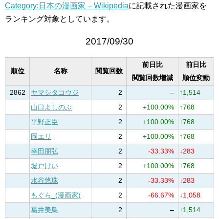
Category:日本の漫画家 – Wikipedia
に記載された漫画家を
ランキング対象としています。
2017/09/30
前日比
前日比
順位
名称
閲覧回数
閲覧回数増減
順位変動
2862
ヤマシタコウジ
2
–
↑1,514
山口よしのぶ
2
+100.00%
↑768
平野正臣
2
+100.00%
↑768
岡エリ
2
+100.00%
↑768
幸田朋弘
2
-33.33%
↓283
堀戸けい
2
+100.00%
↑768
水谷悠珠
2
-33.33%
↓283
もぐら_(漫画家)
2
-66.67%
↓1,058
葛井美鳥
2
–
↑1,514