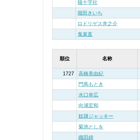
猫十字社
堀田きいち
ロドリゲス井之介
鬼束直
順位
名称
1727
高橋美由紀
門馬もとき
水口幸広
向浦宏和
奴隷ジャッキー
菊池としを
織田綺