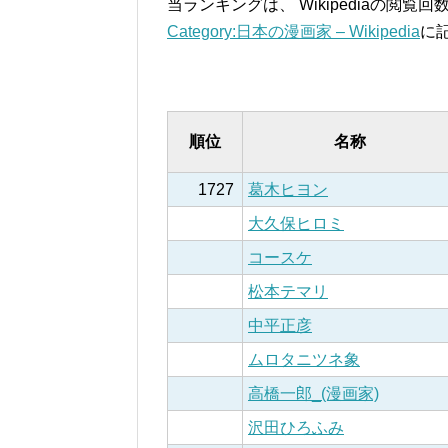
当ランキングは、 Wikipediaの閲
Category:日本の漫画家 – Wikipedia
に
順位
名称
1727
葛木ヒヨン
大久保ヒロミ
コースケ
松本テマリ
中平正彦
ムロタニツネ象
高橋一郎_(漫画家)
沢田ひろふみ