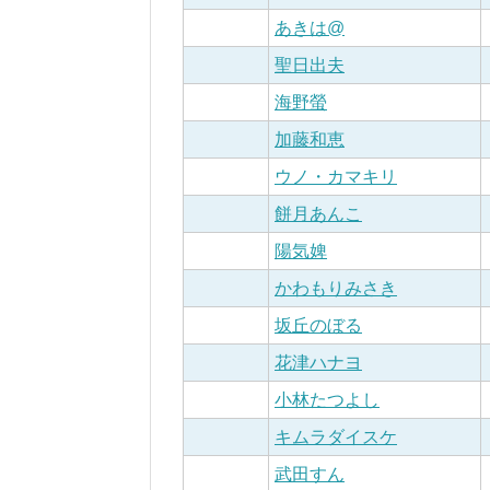
あきは@
聖日出夫
海野螢
加藤和恵
ウノ・カマキリ
餅月あんこ
陽気婢
かわもりみさき
坂丘のぼる
花津ハナヨ
小林たつよし
キムラダイスケ
武田すん