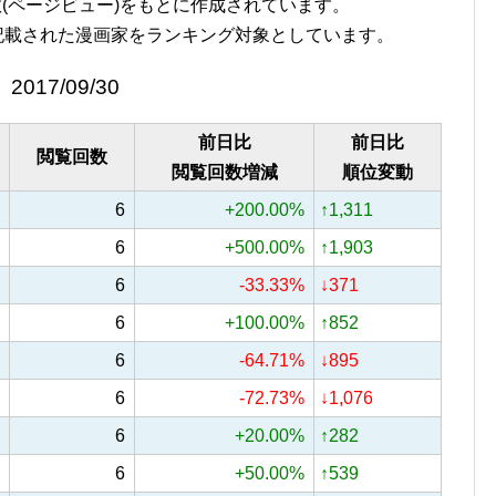
覧回数(ページビュー)をもとに作成されています。
記載された漫画家をランキング対象としています。
2017/09/30
前日比
前日比
閲覧回数
閲覧回数増減
順位変動
6
+200.00%
↑1,311
6
+500.00%
↑1,903
6
-33.33%
↓371
6
+100.00%
↑852
6
-64.71%
↓895
6
-72.73%
↓1,076
6
+20.00%
↑282
6
+50.00%
↑539