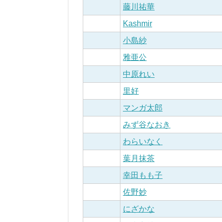
藤川祐華
Kashmir
小島紗
雅亜公
中原れい
里好
マンガ太郎
みず谷なおき
わらいなく
葉月抹茶
幸田もも子
佐野妙
にざかな