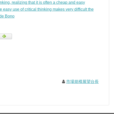
hinking, realizing that it is often a cheap and easy
easy use of critical thinking makes very difficult the
de Bono
市場規模展望台長