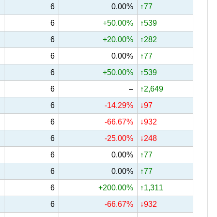
6
0.00%
↑77
6
+50.00%
↑539
6
+20.00%
↑282
6
0.00%
↑77
6
+50.00%
↑539
6
–
↑2,649
6
-14.29%
↓97
6
-66.67%
↓932
6
-25.00%
↓248
6
0.00%
↑77
6
0.00%
↑77
6
+200.00%
↑1,311
6
-66.67%
↓932