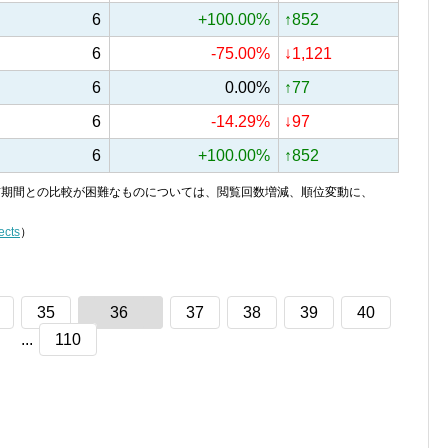
6
+100.00%
↑852
6
-75.00%
↓1,121
6
0.00%
↑77
6
-14.29%
↓97
6
+100.00%
↑852
り、前期間との比較が困難なものについては、閲覧回数増減、順位変動に、
ects
）
35
36
37
38
39
40
...
110