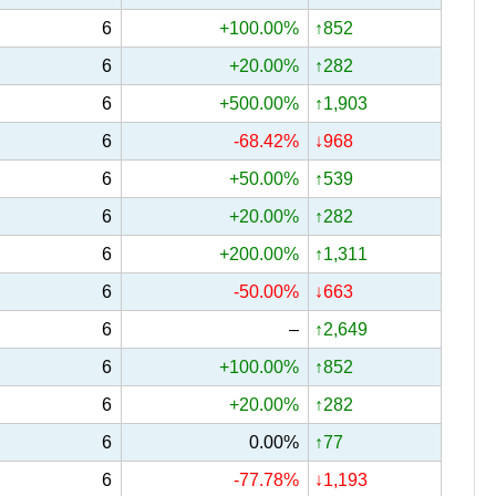
6
+100.00%
↑852
6
+20.00%
↑282
6
+500.00%
↑1,903
6
-68.42%
↓968
6
+50.00%
↑539
6
+20.00%
↑282
6
+200.00%
↑1,311
6
-50.00%
↓663
6
–
↑2,649
6
+100.00%
↑852
6
+20.00%
↑282
6
0.00%
↑77
6
-77.78%
↓1,193