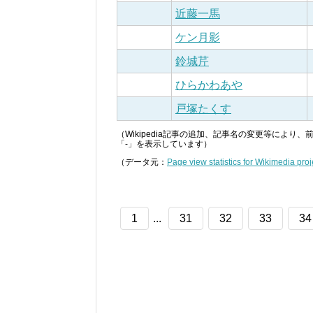
近藤一馬
ケン月影
鈴城芹
ひらかわあや
戸塚たくす
（Wikipedia記事の追加、記事名の変更等によ
「-」を表示しています）
（データ元：
Page view statistics for Wikimedia proj
1
...
31
32
33
34