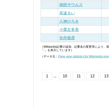
徳田ザウルス
高遠るい
八神ひろき
小栗左多里
矢作俊彦
（Wikipedia記事の追加、記事名の変更等によ
「-」を表示しています）
（データ元：
Page view statistics for Wikimedia proj
1
...
10
11
12
13