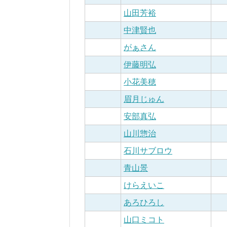
山田芳裕
中津賢也
がぁさん
伊藤明弘
小花美穂
眉月じゅん
安部真弘
山川惣治
石川サブロウ
青山景
けらえいこ
あろひろし
山口ミコト