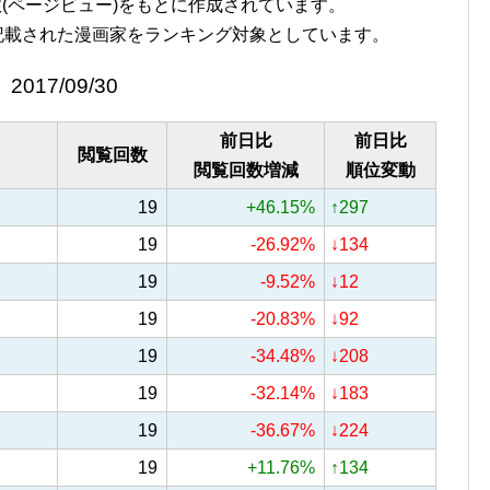
覧回数(ページビュー)をもとに作成されています。
記載された漫画家をランキング対象としています。
2017/09/30
前日比
前日比
閲覧回数
閲覧回数増減
順位変動
19
+46.15%
↑297
19
-26.92%
↓134
19
-9.52%
↓12
19
-20.83%
↓92
19
-34.48%
↓208
19
-32.14%
↓183
19
-36.67%
↓224
19
+11.76%
↑134