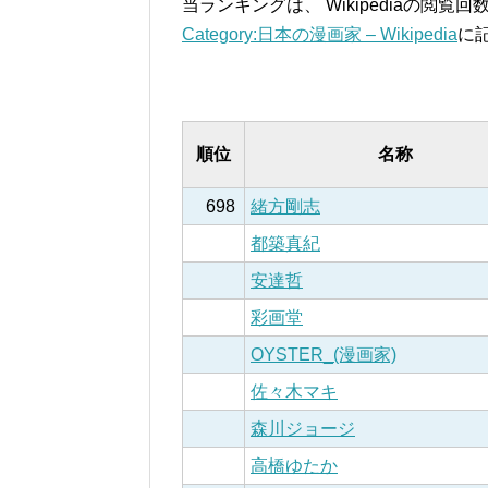
当ランキングは、 Wikipediaの閲
Category:日本の漫画家 – Wikipedia
に
順位
名称
698
緒方剛志
都築真紀
安達哲
彩画堂
OYSTER_(漫画家)
佐々木マキ
森川ジョージ
高橋ゆたか