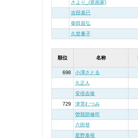
さより_(原画家)
吉田基已
柴田昌弘
久世番子
順位
名称
698
小澤さとる
久正人
安倍吉俊
729
津雲むつみ
曽我部修司
六田登
星野泰視