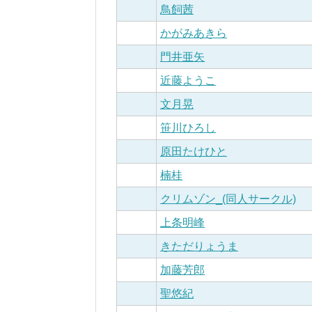
鳥飼茜
かがみあきら
門井亜矢
近藤ようこ
文月晃
笹川ひろし
原田たけひと
楠桂
クリムゾン_(同人サークル)
上条明峰
きただりょうま
加藤芳郎
聖悠紀