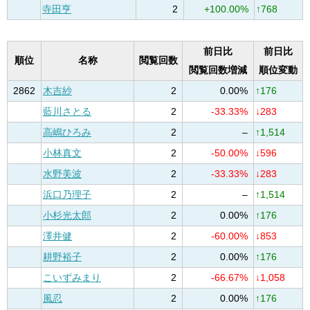
寺田亨
2
+100.00%
↑768
前日比
前日比
順位
名称
閲覧回数
閲覧回数増減
順位変動
2862
木吉紗
2
0.00%
↑176
藍川さとる
2
-33.33%
↓283
高嶋ひろみ
2
–
↑1,514
小林真文
2
-50.00%
↓596
水野美波
2
-33.33%
↓283
浜口乃理子
2
–
↑1,514
小杉光太郎
2
0.00%
↑176
澤井健
2
-60.00%
↓853
耕野裕子
2
0.00%
↑176
こいずみまり
2
-66.67%
↓1,058
風忍
2
0.00%
↑176