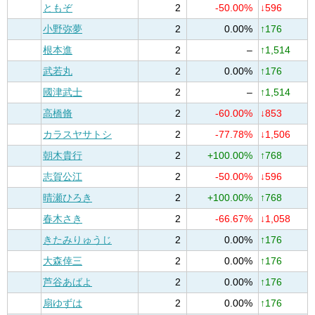
ともぞ
2
-50.00%
↓596
小野弥夢
2
0.00%
↑176
根本進
2
–
↑1,514
武若丸
2
0.00%
↑176
國津武士
2
–
↑1,514
高橋脩
2
-60.00%
↓853
カラスヤサトシ
2
-77.78%
↓1,506
朝木貴行
2
+100.00%
↑768
志賀公江
2
-50.00%
↓596
晴瀬ひろき
2
+100.00%
↑768
春木さき
2
-66.67%
↓1,058
きたみりゅうじ
2
0.00%
↑176
大森倖三
2
0.00%
↑176
芦谷あばよ
2
0.00%
↑176
扇ゆずは
2
0.00%
↑176