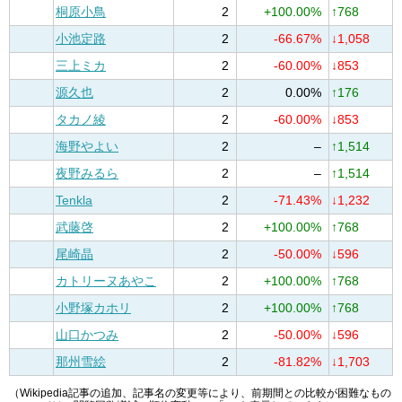
桐原小鳥
2
+100.00%
↑768
小池定路
2
-66.67%
↓1,058
三上ミカ
2
-60.00%
↓853
源久也
2
0.00%
↑176
タカノ綾
2
-60.00%
↓853
海野やよい
2
–
↑1,514
夜野みるら
2
–
↑1,514
Tenkla
2
-71.43%
↓1,232
武藤啓
2
+100.00%
↑768
尾崎晶
2
-50.00%
↓596
カトリーヌあやこ
2
+100.00%
↑768
小野塚カホリ
2
+100.00%
↑768
山口かつみ
2
-50.00%
↓596
那州雪絵
2
-81.82%
↓1,703
（Wikipedia記事の追加、記事名の変更等により、前期間との比較が困難なもの