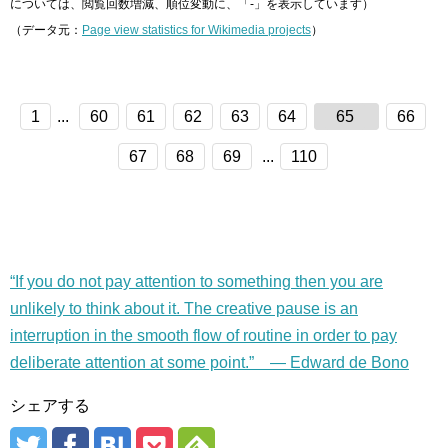
については、閲覧回数増減、順位変動に、「-」を表示しています）
（データ元：
Page view statistics for Wikimedia projects
）
1
...
60
61
62
63
64
65
66
67
68
69
...
110
“If you do not pay attention to something then you are
unlikely to think about it. The creative pause is an
interruption in the smooth flow of routine in order to pay
deliberate attention at some point.” — Edward de Bono
シェアする