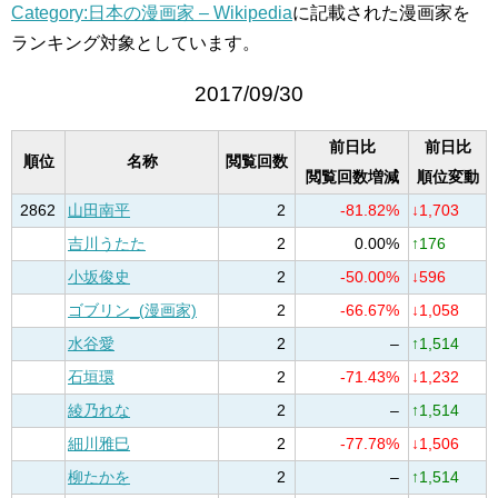
Category:日本の漫画家 – Wikipedia
に記載された漫画家を
ランキング対象としています。
2017/09/30
前日比
前日比
順位
名称
閲覧回数
閲覧回数増減
順位変動
2862
山田南平
2
-81.82%
↓1,703
吉川うたた
2
0.00%
↑176
小坂俊史
2
-50.00%
↓596
ゴブリン_(漫画家)
2
-66.67%
↓1,058
水谷愛
2
–
↑1,514
石垣環
2
-71.43%
↓1,232
綾乃れな
2
–
↑1,514
細川雅巳
2
-77.78%
↓1,506
柳たかを
2
–
↑1,514