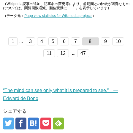
（Wikipedia記事の追加、記事名の変更等により、前期間との比較が困難なもの
については、閲覧回数増減、順位変動に、「-」を表示しています）
（データ元：
Page view statistics for Wikimedia projects
）
1
...
3
4
5
6
7
8
9
10
11
12
...
47
“The mind can see only what it is prepared to see.” —
Edward de Bono
シェアする