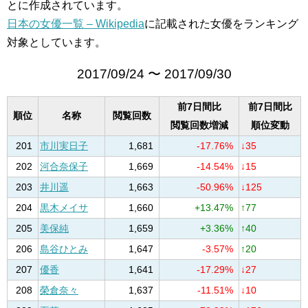
とに作成されています。
日本の女優一覧 – Wikipedia
に記載された女優をランキング
対象としています。
2017/09/24 〜 2017/09/30
前7日間比
前7日間比
順位
名称
閲覧回数
閲覧回数増減
順位変動
201
市川実日子
1,681
-17.76%
↓35
202
河合奈保子
1,669
-14.54%
↓15
203
井川遥
1,663
-50.96%
↓125
204
黒木メイサ
1,660
+13.47%
↑77
205
美保純
1,659
+3.36%
↑40
206
島谷ひとみ
1,647
-3.57%
↑20
207
優香
1,641
-17.29%
↓27
208
榮倉奈々
1,637
-11.51%
↓10