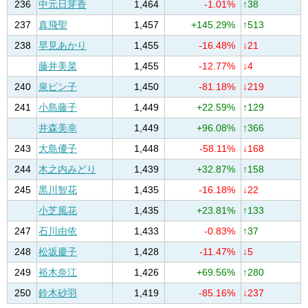
236
中元日芽香
1,464
-1.01%
↑38
237
真飛聖
1,457
+145.29%
↑513
238
早見あかり
1,455
-16.48%
↓21
藤井美菜
1,455
-12.77%
↓4
240
泉ピン子
1,450
-81.18%
↓219
241
小島藤子
1,449
+22.59%
↑129
井森美幸
1,449
+96.08%
↑366
243
大島優子
1,448
-58.11%
↓168
244
木之内みどり
1,439
+32.87%
↑158
245
黒川智花
1,435
-16.18%
↓22
小芝風花
1,435
+23.81%
↑133
247
石川由依
1,433
-0.83%
↑37
248
松坂慶子
1,428
-11.47%
↓5
249
裕木奈江
1,426
+69.56%
↑280
250
鈴木砂羽
1,419
-85.16%
↓237