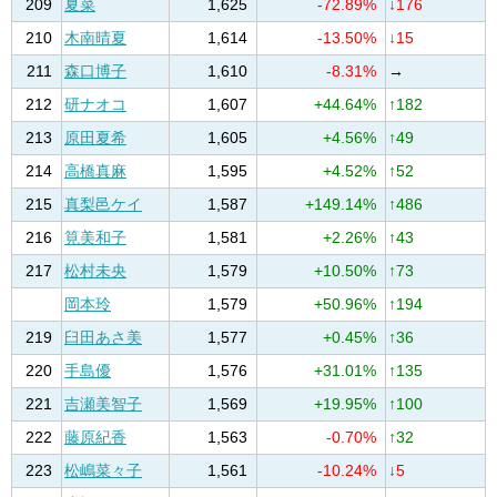
209
夏菜
1,625
-72.89%
↓176
210
木南晴夏
1,614
-13.50%
↓15
211
森口博子
1,610
-8.31%
→
212
研ナオコ
1,607
+44.64%
↑182
213
原田夏希
1,605
+4.56%
↑49
214
高橋真麻
1,595
+4.52%
↑52
215
真梨邑ケイ
1,587
+149.14%
↑486
216
筧美和子
1,581
+2.26%
↑43
217
松村未央
1,579
+10.50%
↑73
岡本玲
1,579
+50.96%
↑194
219
臼田あさ美
1,577
+0.45%
↑36
220
手島優
1,576
+31.01%
↑135
221
吉瀬美智子
1,569
+19.95%
↑100
222
藤原紀香
1,563
-0.70%
↑32
223
松嶋菜々子
1,561
-10.24%
↓5