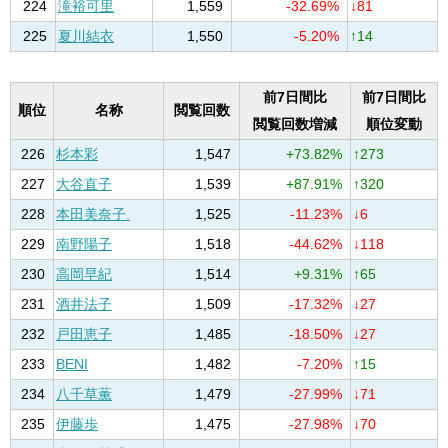
224
滝裕可里
1,559
-32.69%
↓81
225
夏川結衣
1,550
-5.20%
↑14
前7日間比
前7日間比
順位
名称
閲覧回数
閲覧回数増減
順位変動
226
杉本彩
1,547
+73.82%
↑273
227
大谷直子
1,539
+87.91%
↑320
228
本田美奈子.
1,525
-11.23%
↓6
229
南野陽子
1,518
-44.62%
↓118
230
高岡早紀
1,514
+9.31%
↑65
231
酒井法子
1,509
-17.32%
↓27
232
戸田恵子
1,485
-18.50%
↓27
233
BENI
1,482
-7.20%
↑15
234
八千草薫
1,479
-27.99%
↓71
235
伊藤歩
1,475
-27.98%
↓70