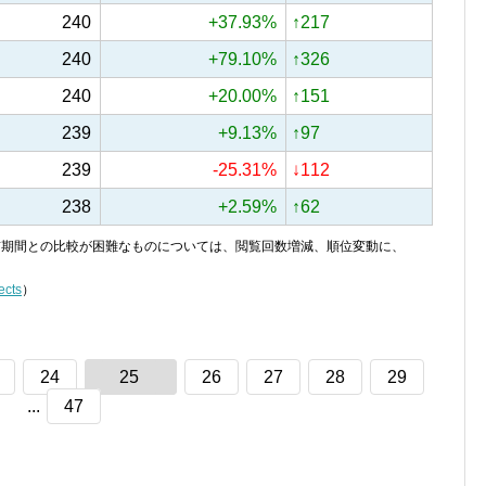
240
+37.93%
↑217
240
+79.10%
↑326
240
+20.00%
↑151
239
+9.13%
↑97
239
-25.31%
↓112
238
+2.59%
↑62
り、前期間との比較が困難なものについては、閲覧回数増減、順位変動に、
ects
）
24
25
26
27
28
29
...
47