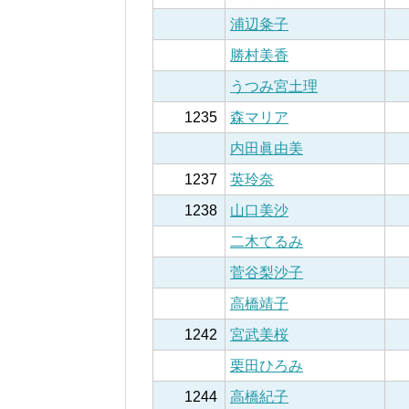
浦辺粂子
勝村美香
うつみ宮土理
1235
森マリア
内田眞由美
1237
英玲奈
1238
山口美沙
二木てるみ
菅谷梨沙子
高橋靖子
1242
宮武美桜
栗田ひろみ
1244
高橋紀子