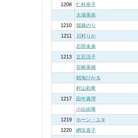
1208
仁科幸子
大場美奈
1210
堀越のり
1211
川村りか
石田未来
1213
立石涼子
宮崎美穂
朝海ひかる
村山彩希
1217
田中真理
小出由華
1219
ホーン・ユキ
1220
網浜直子