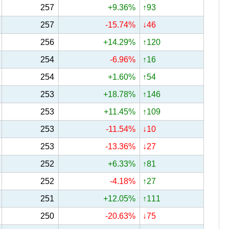
257
+9.36%
↑93
257
-15.74%
↓46
256
+14.29%
↑120
254
-6.96%
↑16
254
+1.60%
↑54
253
+18.78%
↑146
253
+11.45%
↑109
253
-11.54%
↓10
253
-13.36%
↓27
252
+6.33%
↑81
252
-4.18%
↑27
251
+12.05%
↑111
250
-20.63%
↓75