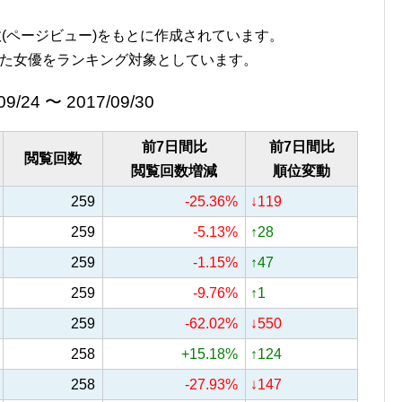
覧回数(ページビュー)をもとに作成されています。
た女優をランキング対象としています。
09/24 〜 2017/09/30
前7日間比
前7日間比
閲覧回数
閲覧回数増減
順位変動
259
-25.36%
↓119
259
-5.13%
↑28
259
-1.15%
↑47
259
-9.76%
↑1
259
-62.02%
↓550
258
+15.18%
↑124
258
-27.93%
↓147