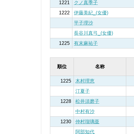
1221
クノ真季子
1222
伊藤美紀_(女優)
平子理沙
長谷川真弓_(女優)
1225
有末麻祐子
順位
名称
1225
木村理恵
汀夏子
1228
松井須磨子
中村有沙
1230
仲村瑠璃亜
阿部知代