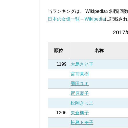
当ランキングは、 Wikipediaの閲
日本の女優一覧 – Wikipedia
に記載され
2017/
順位
名称
1199
大島さと子
宮前真樹
墨田ユキ
賀原夏子
松岡きっこ
1206
矢倉楓子
松島トモ子