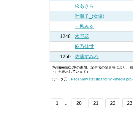
松あきら
叶順子_(女優)
一柳みる
1248
木野花
麻乃佳世
1250
佐藤すみれ
（Wikipedia記事の追加、記事名の変更等によ
「-」を表示しています）
（データ元：
Page view statistics for Wikimedia proj
1
...
20
21
22
23