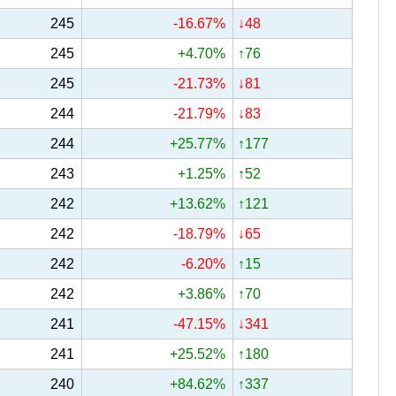
245
-16.67%
↓48
245
+4.70%
↑76
245
-21.73%
↓81
244
-21.79%
↓83
244
+25.77%
↑177
243
+1.25%
↑52
242
+13.62%
↑121
242
-18.79%
↓65
242
-6.20%
↑15
242
+3.86%
↑70
241
-47.15%
↓341
241
+25.52%
↑180
240
+84.62%
↑337