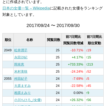
とに作成されています。
日本の女優一覧 – Wikipedia
に記載された女優をランキング
対象としています。
2017/09/24 〜 2017/09/30
前7日間比
前7日間比
順位
名称
閲覧回数
閲覧回数増減
順位変動
2049
松井潤子
25
-10.71%
↓19
永田沙紀
25
+4.17%
↑15
岡幸恵
25
+733.33%
↑213
米村美咲
25
-24.24%
↓52
2055
舛田紀子
24
-7.69%
↓5
大原ますみ
24
-22.58%
↓45
相原えみり
24
0.00%
↑9
小川ちひろ_(女優)
24
+26.32%
↑56