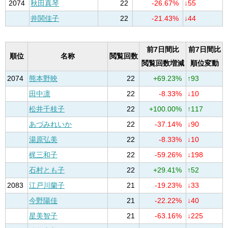
2074
秋田真琴
22
-26.67%
↓55
井関佳子
22
-21.43%
↓44
前7日間比
前7日間比
順位
名称
閲覧回数
閲覧回数増減
順位変動
2074
熊本野映
22
+69.23%
↑93
田中凛
22
-8.33%
↓10
松井千枝子
22
+100.00%
↑117
あづみれいか
22
-37.14%
↓90
湯原弘美
22
-8.33%
↓10
梶三和子
22
-59.26%
↓198
石村とも子
22
+29.41%
↑52
2083
江戸川蘭子
21
-19.23%
↓33
今野陽佳
21
-22.22%
↓40
星美智子
21
-63.16%
↓225