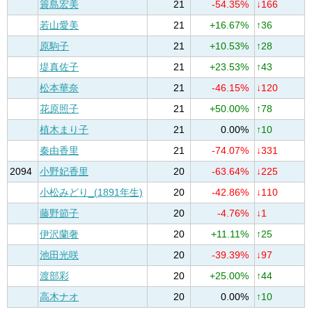
簑島宏美
21
-54.35%
↓166
若山愛美
21
+16.67%
↑36
原駒子
21
+10.53%
↑28
堤真佐子
21
+23.53%
↑43
松本華奈
21
-46.15%
↓120
花原照子
21
+50.00%
↑78
植木まり子
21
0.00%
↑10
秦由香里
21
-74.07%
↓331
2094
小野妃香里
20
-63.64%
↓225
小松みどり_(1891年生)
20
-42.86%
↓110
藤野節子
20
-4.76%
↓1
伊沢蘭奢
20
+11.11%
↑25
池田光咲
20
-39.39%
↓97
渡部彩
20
+25.00%
↑44
高木ナオ
20
0.00%
↑10