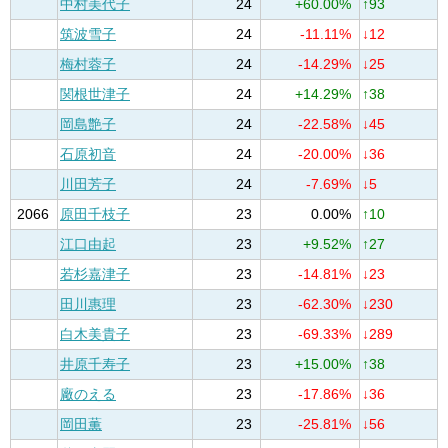
中村美代子
24
+60.00%
↑93
筑波雪子
24
-11.11%
↓12
梅村蓉子
24
-14.29%
↓25
関根世津子
24
+14.29%
↑38
岡島艶子
24
-22.58%
↓45
石原初音
24
-20.00%
↓36
川田芳子
24
-7.69%
↓5
2066
原田千枝子
23
0.00%
↑10
江口由起
23
+9.52%
↑27
若杉嘉津子
23
-14.81%
↓23
田川惠理
23
-62.30%
↓230
白木美貴子
23
-69.33%
↓289
井原千寿子
23
+15.00%
↑38
廠のえる
23
-17.86%
↓36
岡田薫
23
-25.81%
↓56