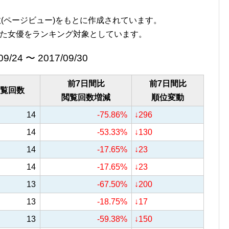
覧回数(ページビュー)をもとに作成されています。
た女優をランキング対象としています。
09/24 〜 2017/09/30
前7日間比
前7日間比
覧回数
閲覧回数増減
順位変動
14
-75.86%
↓296
14
-53.33%
↓130
14
-17.65%
↓23
14
-17.65%
↓23
13
-67.50%
↓200
13
-18.75%
↓17
13
-59.38%
↓150