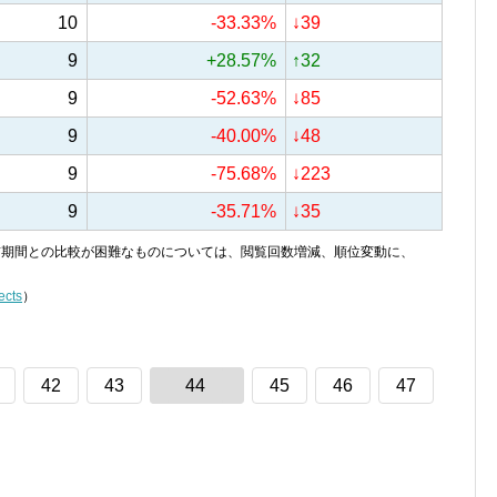
10
-33.33%
↓39
9
+28.57%
↑32
9
-52.63%
↓85
9
-40.00%
↓48
9
-75.68%
↓223
9
-35.71%
↓35
り、前期間との比較が困難なものについては、閲覧回数増減、順位変動に、
ects
）
42
43
44
45
46
47