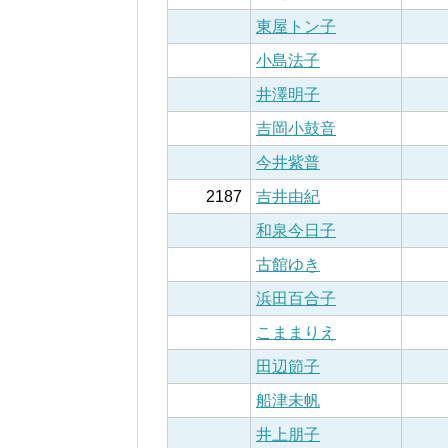
東屋トン子
小島法子
井澤明子
吉岡小鼓音
今井紫普
2187
吉井由紀
和泉今日子
古館ゆき
浜田百合子
こままりえ
田辺節子
船津未帆
井上朋子