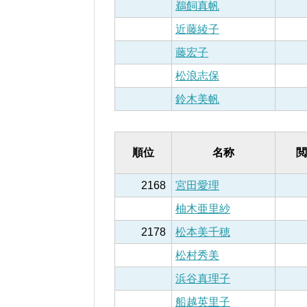
鵜飼真帆
近藤綾子
藤宏子
松浪志保
鈴木美帆
順位
名称
閲
2168
宮田愛理
柚木亜里紗
2178
松本美千穂
松村秀美
浜谷真理子
船越英里子