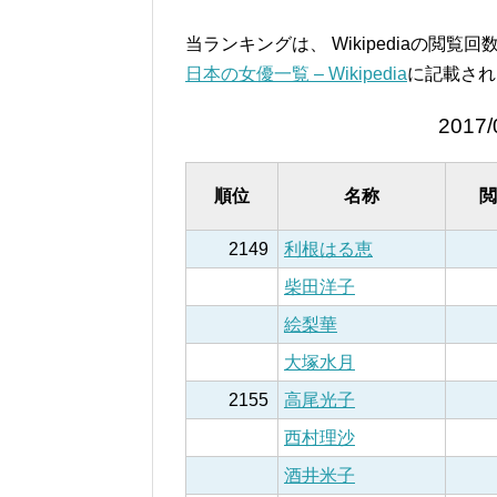
当ランキングは、 Wikipediaの閲
日本の女優一覧 – Wikipedia
に記載され
2017/
順位
名称
閲
2149
利根はる恵
柴田洋子
絵梨華
大塚水月
2155
高尾光子
西村理沙
酒井米子