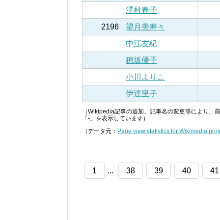
澤村春子
2196
望月美寿々
中江友紀
穂坂優子
小川よりこ
伊達里子
（Wikipedia記事の追加、記事名の変更等によ
「-」を表示しています）
（データ元：
Page view statistics for Wikimedia proj
1
...
38
39
40
41