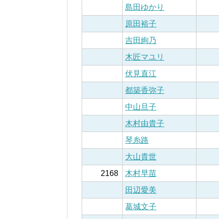
島田ゆかり
原田裕子
吉田絢乃
木匠マユリ
伏見直江
都築香弥子
中山旦子
木村由貴子
琴糸路
大山貴世
2168
木村早苗
田辺愛美
葛城文子