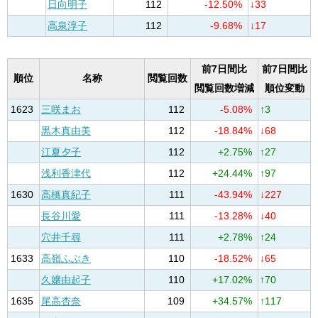
日向明子
112
-12.50%
↓33
高泉淳子
112
-9.68%
↓17
前7日間比
前7日間比
順位
名称
閲覧回数
閲覧回数増減
順位変動
1623
三咲まお
112
-5.08%
↑3
黒木真由美
112
-18.84%
↓68
江夏夕子
112
+2.75%
↑27
浅利香津代
112
+24.44%
↑97
1630
高橋真紀子
111
-43.94%
↓227
長谷川愛
111
-13.28%
↓40
穴井千尋
111
+2.78%
↑24
1633
高嶺ふぶき
110
-18.52%
↓65
久嬢由起子
110
+17.02%
↑70
1635
尾高杏奈
109
+34.57%
↑117