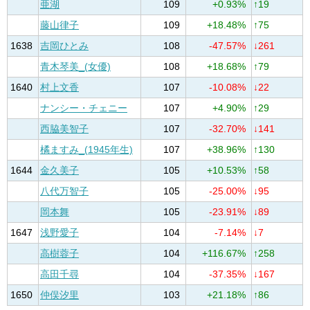
亜湖
109
+0.93%
↑19
藤山律子
109
+18.48%
↑75
1638
吉岡ひとみ
108
-47.57%
↓261
青木琴美_(女優)
108
+18.68%
↑79
1640
村上文香
107
-10.08%
↓22
ナンシー・チェニー
107
+4.90%
↑29
西脇美智子
107
-32.70%
↓141
橘ますみ_(1945年生)
107
+38.96%
↑130
1644
金久美子
105
+10.53%
↑58
八代万智子
105
-25.00%
↓95
岡本舞
105
-23.91%
↓89
1647
浅野愛子
104
-7.14%
↓7
高樹蓉子
104
+116.67%
↑258
高田千尋
104
-37.35%
↓167
1650
仲俣汐里
103
+21.18%
↑86