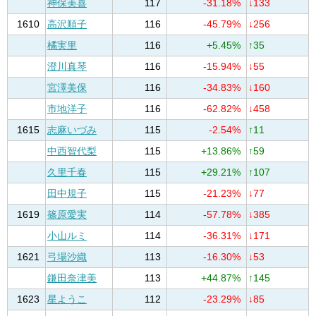
神保美喜
117
-31.18%
↓133
1610
高沢順子
116
-45.79%
↓256
橘実里
116
+5.45%
↑35
澄川真琴
116
-15.94%
↓55
宮澤美保
116
-34.83%
↓160
市地洋子
116
-62.82%
↓458
1615
志麻いづみ
115
-2.54%
↑11
中西智代梨
115
+13.86%
↑59
久里千春
115
+29.21%
↑107
田中規子
115
-21.23%
↓77
1619
篠原愛実
114
-57.78%
↓385
小山ルミ
114
-36.31%
↓171
1621
弓場沙織
113
-16.30%
↓53
鎌田奈津美
113
+44.87%
↑145
1623
星ようこ
112
-23.29%
↓85