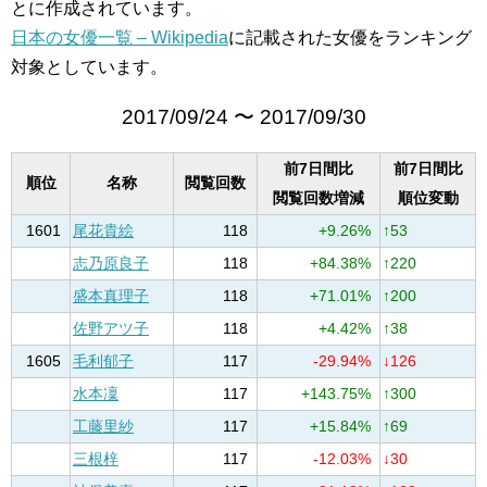
とに作成されています。
日本の女優一覧 – Wikipedia
に記載された女優をランキング
対象としています。
2017/09/24 〜 2017/09/30
前7日間比
前7日間比
順位
名称
閲覧回数
閲覧回数増減
順位変動
1601
尾花貴絵
118
+9.26%
↑53
志乃原良子
118
+84.38%
↑220
盛本真理子
118
+71.01%
↑200
佐野アツ子
118
+4.42%
↑38
1605
毛利郁子
117
-29.94%
↓126
水本凜
117
+143.75%
↑300
工藤里紗
117
+15.84%
↑69
三根梓
117
-12.03%
↓30