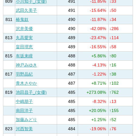
809
小川知子_(女優)
491
-11.85%
↓33
武田久美子
491
-15.64%
↓50
811
椿鬼奴
490
-11.87%
↓34
沢井美優
490
-42.08%
↓286
813
丸高愛実
489
-23.47%
↓114
畠田理恵
489
-16.55%
↓58
815
有坂来瞳
488
+5.86%
↑80
神戸みゆき
488
-4.13%
↑16
817
羽野晶紀
487
-1.22%
↑38
青木さやか
487
+8.71%
↑102
819
池田昌子_(女優)
485
+273.08%
↑762
中嶋朋子
485
-8.32%
↓13
南田洋子
485
+20.05%
↑155
加藤みどり
485
+1.25%
↑52
823
河西智美
484
-19.06%
↓76