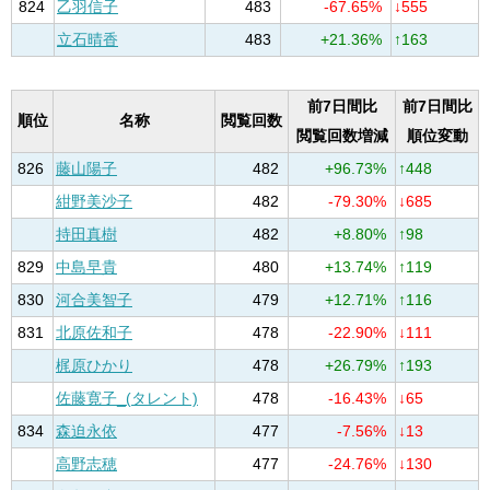
824
乙羽信子
483
-67.65%
↓555
立石晴香
483
+21.36%
↑163
前7日間比
前7日間比
順位
名称
閲覧回数
閲覧回数増減
順位変動
826
藤山陽子
482
+96.73%
↑448
紺野美沙子
482
-79.30%
↓685
持田真樹
482
+8.80%
↑98
829
中島早貴
480
+13.74%
↑119
830
河合美智子
479
+12.71%
↑116
831
北原佐和子
478
-22.90%
↓111
梶原ひかり
478
+26.79%
↑193
佐藤寛子_(タレント)
478
-16.43%
↓65
834
森迫永依
477
-7.56%
↓13
高野志穂
477
-24.76%
↓130