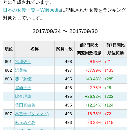
とに作成されています。
日本の女優一覧 – Wikipedia
に記載された女優をランキング
対象としています。
2017/09/24 〜 2017/09/30
前7日間比
前7日間比
順位
名称
閲覧回数
閲覧回数増減
順位変動
801
宮澤佐江
498
-9.95%
↓21
802
浜美枝
497
-57.99%
↓433
803
葵_(女優)
495
+43.48%
↑285
尾崎ナナ
495
-2.75%
↑28
比企理恵
495
+26.92%
↑202
佐田真由美
495
+12.24%
↑124
807
林寛子_(タレント)
493
-18.78%
↓72
麻丘めぐみ
493
-23.33%
↓115