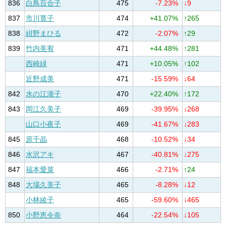
836
白鳥百合子
475
-7.23%
↓9
837
市川寛子
474
+41.07%
↑265
838
紺野まひる
472
-2.07%
↑29
839
竹内美宥
471
+44.48%
↑281
西崎緑
471
+10.05%
↑102
近野成美
471
-15.59%
↓64
842
水の江瀧子
470
+22.40%
↑172
843
岡江久美子
469
-39.95%
↓268
山口小夜子
469
-41.67%
↓283
845
原千晶
468
-10.52%
↓34
846
水沢アキ
467
-40.81%
↓275
847
福本愛菜
466
-2.71%
↑24
848
大場久美子
465
-8.28%
↓12
小林綾子
465
-59.60%
↓465
850
小野恵令奈
464
-22.54%
↓105