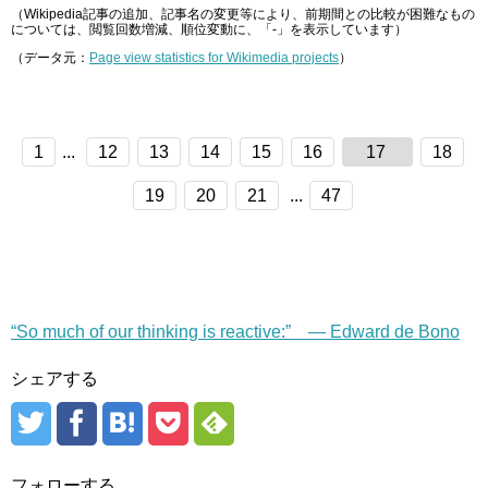
（Wikipedia記事の追加、記事名の変更等により、前期間との比較が困難なもの
については、閲覧回数増減、順位変動に、「-」を表示しています）
（データ元：
Page view statistics for Wikimedia projects
）
1
...
12
13
14
15
16
17
18
19
20
21
...
47
“So much of our thinking is reactive:” — Edward de Bono
シェアする
フォローする