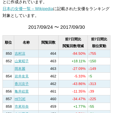
とに作成されています。
日本の女優一覧 – Wikipedia
に記載された女優をランキング
対象としています。
2017/09/24 〜 2017/09/30
前7日間比
前7日間比
順位
名称
閲覧回数
閲覧回数増減
順位変動
850
吉村涼
464
-84.50%
↓755
852
山東昭子
463
+18.11%
↑150
岡本麗
463
-27.09%
↓149
854
岩井友見
462
-5.33%
↑5
香川京子
462
-43.86%
↓313
856
亀井絵里
461
-11.35%
↓39
857
HITOE
460
-34.47%
↓225
858
市來玲奈
459
+1.77%
↑55