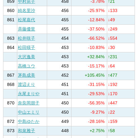
859
中村晃子
458
-3.78%
↑21
860
純名里沙
456
-25.97%
↓133
861
松尾嘉代
455
-12.84%
↓49
斉藤優里
455
-37.50%
↓249
863
松井咲子
454
-66.52%
↓554
864
松田暎子
453
-10.83%
↓30
大沢逸美
453
+32.84%
↑231
高橋ユウ
453
-15.17%
↓64
867
茅島成美
452
+105.45%
↑477
868
渡辺えり
451
-31.15%
↓192
永尾まりや
451
-29.53%
↓170
870
奈良岡朋子
450
-56.35%
↓447
中山エミリ
450
-9.27%
↓22
872
中島ゆたか
449
-28.16%
↓159
873
和泉雅子
448
+2.75%
↑58