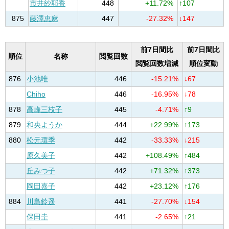
市井紗耶香
448
+11.72%
↑107
875
藤澤恵麻
447
-27.32%
↓147
前7日間比
前7日間比
順位
名称
閲覧回数
閲覧回数増減
順位変動
876
小池唯
446
-15.21%
↓67
Chiho
446
-16.95%
↓78
878
高峰三枝子
445
-4.71%
↑9
879
和央ようか
444
+22.99%
↑173
880
松元環季
442
-33.33%
↓215
原久美子
442
+108.49%
↑484
丘みつ子
442
+71.32%
↑373
岡田嘉子
442
+23.12%
↑176
884
川島鈴遥
441
-27.70%
↓154
保田圭
441
-2.65%
↑21