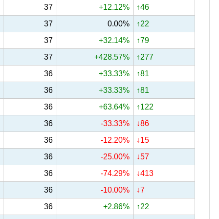
37
+12.12%
↑46
37
0.00%
↑22
37
+32.14%
↑79
37
+428.57%
↑277
36
+33.33%
↑81
36
+33.33%
↑81
36
+63.64%
↑122
36
-33.33%
↓86
36
-12.20%
↓15
36
-25.00%
↓57
36
-74.29%
↓413
36
-10.00%
↓7
36
+2.86%
↑22