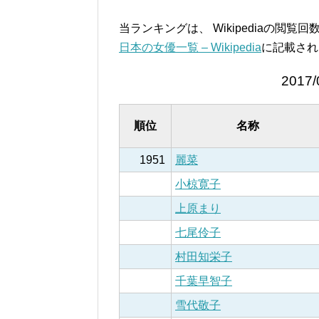
当ランキングは、 Wikipediaの閲
日本の女優一覧 – Wikipedia
に記載され
2017/
順位
名称
1951
麗菜
小椋寛子
上原まり
七尾伶子
村田知栄子
千葉早智子
雪代敬子