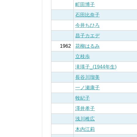
町田博子
石田比奈子
今井ちひろ
昌子カエデ
1962
花柳はるみ
立枝歩
滝瑛子_(1944年生)
長谷川瑠美
一ノ瀬康子
牧紀子
澤井孝子
浅川稚広
木内江莉