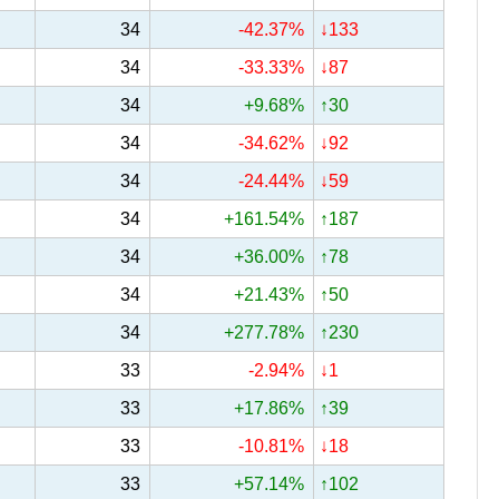
34
-42.37%
↓133
34
-33.33%
↓87
34
+9.68%
↑30
34
-34.62%
↓92
34
-24.44%
↓59
34
+161.54%
↑187
34
+36.00%
↑78
34
+21.43%
↑50
34
+277.78%
↑230
33
-2.94%
↓1
33
+17.86%
↑39
33
-10.81%
↓18
33
+57.14%
↑102