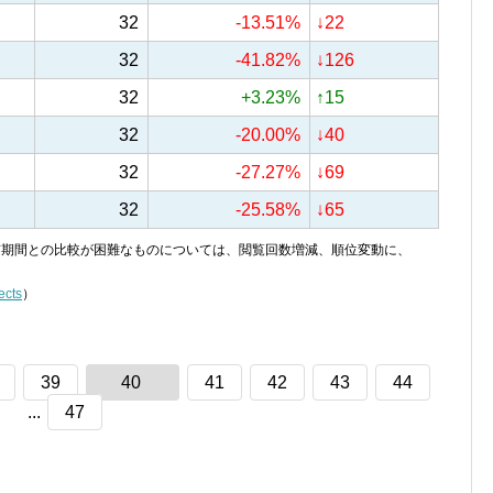
32
-13.51%
↓22
32
-41.82%
↓126
32
+3.23%
↑15
32
-20.00%
↓40
32
-27.27%
↓69
32
-25.58%
↓65
り、前期間との比較が困難なものについては、閲覧回数増減、順位変動に、
ects
）
39
40
41
42
43
44
...
47