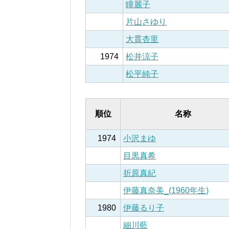
瞳麗子
片山さゆり
大貫杏里
1974
松井涼子
松平純子
順位
名称
1974
小沢まゆ
目黒真希
折原真紀
伊藤真奈美_(1960年生)
1980
伊藤るり子
細川藍