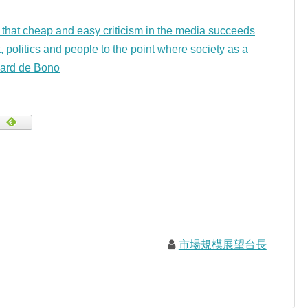
 that cheap and easy criticism in the media succeeds
 politics and people to the point where society as a
ard de Bono
市場規模展望台長