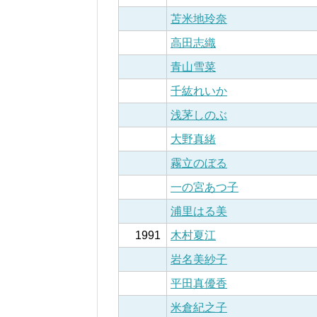
苫米地玲奈
高田志織
青山雪菜
千紘れいか
浅茅しのぶ
大野真緒
霧立のぼる
一の宮あつ子
浦里はる美
1991
木村夏江
岩名美紗子
平田真優香
米倉紀之子