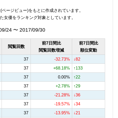
覧回数(ページビュー)をもとに作成されています。
た女優をランキング対象としています。
09/24 〜 2017/09/30
前7日間比
前7日間比
閲覧回数
閲覧回数増減
順位変動
37
-32.73%
↓82
37
+68.18%
↑133
37
0.00%
↑22
37
+2.78%
↑29
37
-21.28%
↓36
37
-19.57%
↓34
37
-13.95%
↓21