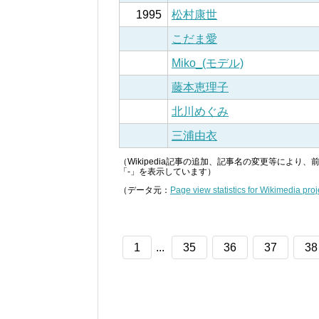
1995
松村康世
こだま愛
Miko_(モデル)
藤本恵理子
北川めぐみ
三浦由衣
（Wikipedia記事の追加、記事名の変更等によ
「-」を表示しています）
（データ元：
Page view statistics for Wikimedia proj
1
...
35
36
37
38