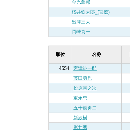
金光義邦
桜井鉄太郎_(官僚)
出澤三太
岡崎真一
順位
名称
4554
宮津純一郎
藤田勇児
松原喜之次
重永忠
五十嵐勇二
新欣樹
影井秀