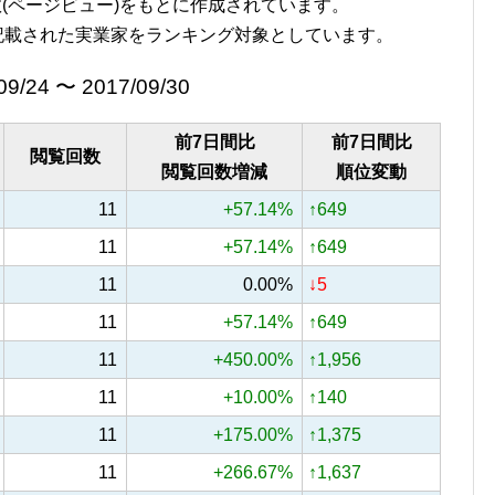
覧回数(ページビュー)をもとに作成されています。
記載された実業家をランキング対象としています。
09/24 〜 2017/09/30
前7日間比
前7日間比
閲覧回数
閲覧回数増減
順位変動
11
+57.14%
↑649
11
+57.14%
↑649
11
0.00%
↓5
11
+57.14%
↑649
11
+450.00%
↑1,956
11
+10.00%
↑140
11
+175.00%
↑1,375
11
+266.67%
↑1,637