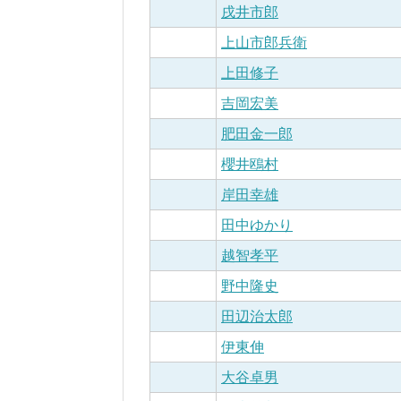
戌井市郎
上山市郎兵衛
上田修子
吉岡宏美
肥田金一郎
櫻井鴎村
岸田幸雄
田中ゆかり
越智孝平
野中隆史
田辺治太郎
伊東伸
大谷卓男