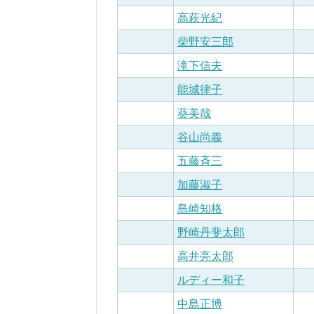
高萩光紀
柴野安三郎
滝下信夫
能城律子
葵美哉
谷山尚義
五藤斉三
加藤淑子
島崎知格
野崎丹斐太郎
高井亮太郎
ルディー和子
中島正博