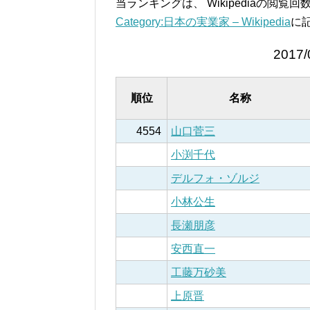
当ランキングは、 Wikipediaの閲
Category:日本の実業家 – Wikipedia
に
2017/
順位
名称
4554
山口菅三
小渕千代
デルフォ・ゾルジ
小林公生
長瀬朋彦
安西直一
工藤万砂美
上原晋