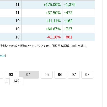
11
+175.00%
↑1,375
11
+37.50%
↑472
10
+11.11%
↑162
10
+66.67%
↑727
10
-41.18%
↓861
り、前期間との比較が困難なものについては、閲覧回数増減、順位変動に、
ects
）
93
94
95
96
97
98
...
149