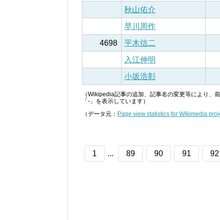
秋山佑介
早川周作
4698
平木信二
入江伸明
小坂浩彰
（Wikipedia記事の追加、記事名の変更等によ
「-」を表示しています）
（データ元：
Page view statistics for Wikimedia proj
1
...
89
90
91
92