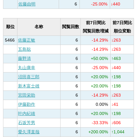
佐藤由明
6
-25.00%
↓440
前7日間比
前7日間比
順位
名称
閲覧回数
閲覧回数増減
順位変動
5466
佐藤正敏
6
-14.29%
↓263
五島聡
6
-14.29%
↓263
藤野清
6
+50.00%
↑463
丸山康幸
6
-25.00%
↓440
沼田喜三郎
6
+20.00%
↑198
新木富士雄
6
+20.00%
↑198
宮田栄助
6
-14.29%
↓263
伊藤勘作
6
0.00%
↓41
叶内紀雄
6
+20.00%
↑198
石坂芳男
6
-33.33%
↓606
愛久澤直哉
6
+200.00%
↑1,044