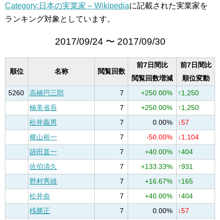
Category:日本の実業家 – Wikipedia
に記載された実業家を
ランキング対象としています。
2017/09/24 〜 2017/09/30
前7日間比
前7日間比
順位
名称
閲覧回数
閲覧回数増減
順位変動
5260
高橋円三郎
7
+250.00%
↑1,250
楠美省吾
7
+250.00%
↑1,250
松井義男
7
0.00%
↓57
横山裕一
7
-50.00%
↓1,104
跡田直一
7
+40.00%
↑404
佐伯清久
7
+133.33%
↑931
野村秀雄
7
+16.67%
↑165
松井命
7
+40.00%
↑404
桟勝正
7
0.00%
↓57