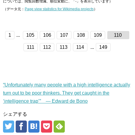
については、閲覧回数増減、順位変動に、「-」を表示しています）
（データ元：
Page view statistics for Wikimedia projects
）
1
...
105
106
107
108
109
110
111
112
113
114
...
149
“Unfortunately many people with a high intelligence actually
turn out to be poor thinkers. They get caught in the
‘intelligence trap’” — Edward de Bono
シェアする