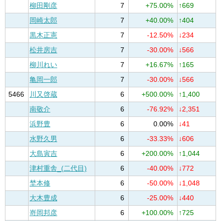
柳田剛彦
7
+75.00%
↑669
岡崎太郎
7
+40.00%
↑404
黒木正憲
7
-12.50%
↓234
松井房吉
7
-30.00%
↓566
柳川れい
7
+16.67%
↑165
亀岡一郎
7
-30.00%
↓566
5466
川又啓蔵
6
+500.00%
↑1,400
南敬介
6
-76.92%
↓2,351
浜野豊
6
0.00%
↓41
水野久男
6
-33.33%
↓606
大島寅吉
6
+200.00%
↑1,044
津村重舎_(二代目)
6
-40.00%
↓772
埜本修
6
-50.00%
↓1,048
大木豊成
6
-25.00%
↓440
嵜岡邦彦
6
+100.00%
↑725