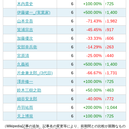
木内貴史
6
+100.00%
↑725
伊藤健一_(実業家)
6
+500.00%
↑1,400
山本圭吾
6
-71.43%
↓1,982
箕浦宗吉
6
-45.45%
↓917
加藤優次
6
-33.33%
↓606
安部幸兵衛
6
-14.29%
↓263
宮原清
6
-25.00%
↓440
久義裕
6
+500.00%
↑1,400
片倉兼太郎_(3代目)
6
-66.67%
↓1,731
澤井修一
6
+100.00%
↑725
鈴木三樹之助
6
+50.00%
↑463
細谷安太郎
6
-40.00%
↓772
丹羽祐而
6
+200.00%
↑1,044
天上博規
6
+100.00%
↑725
（Wikipedia記事の追加、記事名の変更等により、前期間との比較が困難なもの