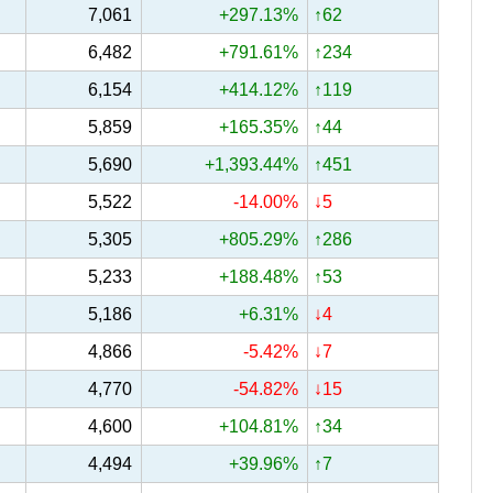
7,061
+297.13%
↑62
6,482
+791.61%
↑234
6,154
+414.12%
↑119
5,859
+165.35%
↑44
5,690
+1,393.44%
↑451
5,522
-14.00%
↓5
5,305
+805.29%
↑286
5,233
+188.48%
↑53
5,186
+6.31%
↓4
4,866
-5.42%
↓7
4,770
-54.82%
↓15
4,600
+104.81%
↑34
4,494
+39.96%
↑7