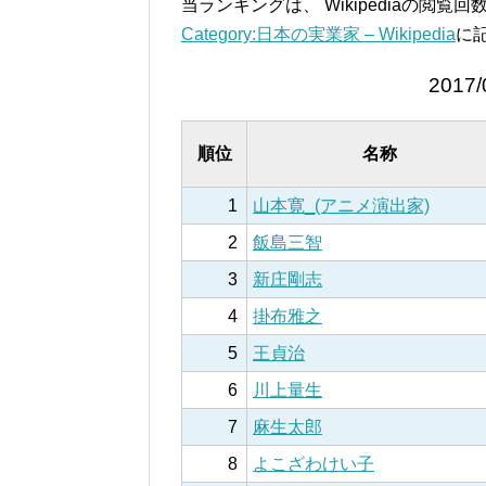
当ランキングは、 Wikipediaの閲
Category:日本の実業家 – Wikipedia
に
2017/
順位
名称
1
山本寛_(アニメ演出家)
2
飯島三智
3
新庄剛志
4
掛布雅之
5
王貞治
6
川上量生
7
麻生太郎
8
よこざわけい子