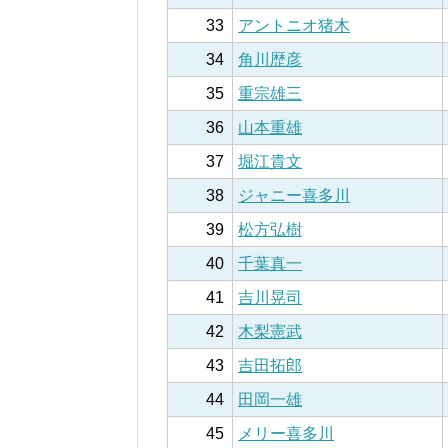
33
アントニオ猪木
34
角川歴彦
35
重宗雄三
36
山本重雄
37
堀江貴文
38
ジャニー喜多川
39
松方弘樹
40
千葉真一
41
吉川晃司
42
木梨憲武
43
吉田拓郎
44
田岡一雄
45
メリー喜多川