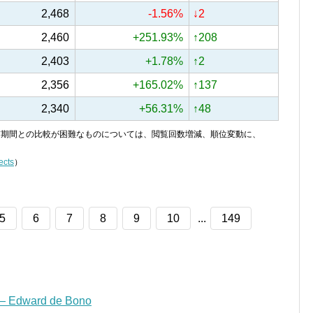
2,468
-1.56%
↓2
2,460
+251.93%
↑208
2,403
+1.78%
↑2
2,356
+165.02%
↑137
2,340
+56.31%
↑48
り、前期間との比較が困難なものについては、閲覧回数増減、順位変動に、
ects
）
5
6
7
8
9
10
...
149
” — Edward de Bono