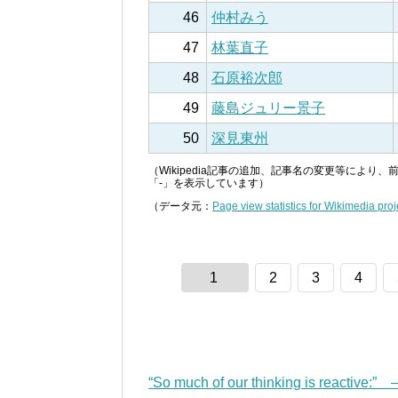
46
仲村みう
47
林葉直子
48
石原裕次郎
49
藤島ジュリー景子
50
深見東州
（Wikipedia記事の追加、記事名の変更等によ
「-」を表示しています）
（データ元：
Page view statistics for Wikimedia proj
1
2
3
4
“So much of our thinking is reactive: