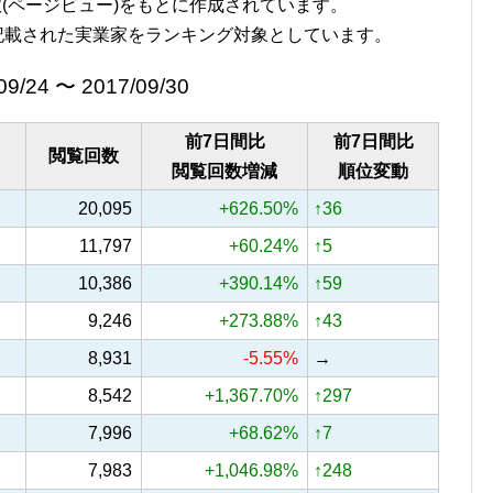
覧回数(ページビュー)をもとに作成されています。
記載された実業家をランキング対象としています。
09/24 〜 2017/09/30
前7日間比
前7日間比
閲覧回数
閲覧回数増減
順位変動
20,095
+626.50%
↑36
11,797
+60.24%
↑5
10,386
+390.14%
↑59
9,246
+273.88%
↑43
8,931
-5.55%
→
8,542
+1,367.70%
↑297
7,996
+68.62%
↑7
7,983
+1,046.98%
↑248