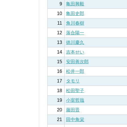
9
亀田興毅
10
亀田史郎
11
角川春樹
12
落合陽一
13
徳川慶久
14
吉本せい
15
安田善次郎
16
松井一郎
17
タモリ
18
松田聖子
19
小室哲哉
20
藤田晋
21
田中角栄