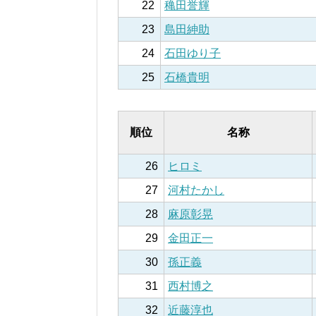
22
穐田誉輝
23
島田紳助
24
石田ゆり子
25
石橋貴明
順位
名称
26
ヒロミ
27
河村たかし
28
麻原彰晃
29
金田正一
30
孫正義
31
西村博之
32
近藤淳也