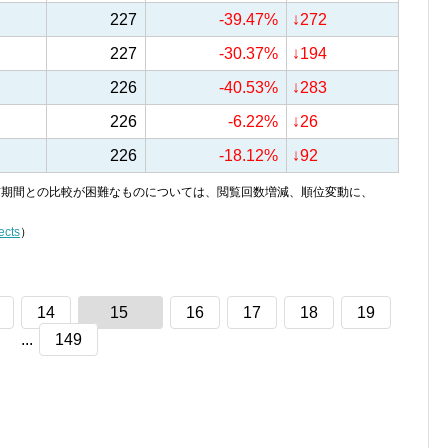
227
-39.47%
↓272
227
-30.37%
↓194
226
-40.53%
↓283
226
-6.22%
↓26
226
-18.12%
↓92
り、前期間との比較が困難なものについては、閲覧回数増減、順位変動に、
ects
）
14
15
16
17
18
19
...
149