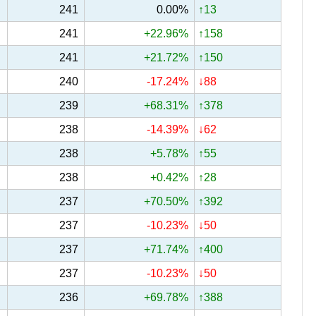
241
0.00%
↑13
241
+22.96%
↑158
241
+21.72%
↑150
240
-17.24%
↓88
239
+68.31%
↑378
238
-14.39%
↓62
238
+5.78%
↑55
238
+0.42%
↑28
237
+70.50%
↑392
237
-10.23%
↓50
237
+71.74%
↑400
237
-10.23%
↓50
236
+69.78%
↑388