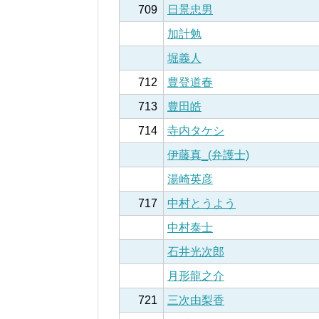
709
日景忠男
加計勉
堀義人
712
豊登道春
713
豊田皓
714
寺内タケシ
伊藤真_(弁護士)
湯崎英彦
717
中村とうよう
中村泰士
石井光次郎
月形龍之介
721
三次由梨香