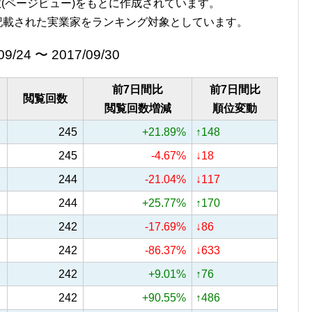
覧回数(ページビュー)をもとに作成されています。
記載された実業家をランキング対象としています。
09/24 〜 2017/09/30
前7日間比
前7日間比
閲覧回数
閲覧回数増減
順位変動
245
+21.89%
↑148
245
-4.67%
↓18
244
-21.04%
↓117
244
+25.77%
↑170
242
-17.69%
↓86
242
-86.37%
↓633
242
+9.01%
↑76
242
+90.55%
↑486