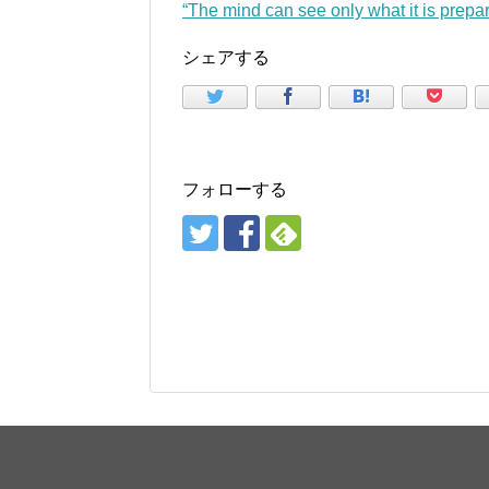
“The mind can see only what it is pre
シェアする
フォローする