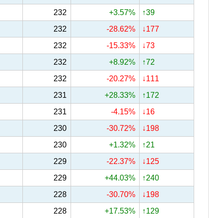
232
+3.57%
↑39
232
-28.62%
↓177
232
-15.33%
↓73
232
+8.92%
↑72
232
-20.27%
↓111
231
+28.33%
↑172
231
-4.15%
↓16
230
-30.72%
↓198
230
+1.32%
↑21
229
-22.37%
↓125
229
+44.03%
↑240
228
-30.70%
↓198
228
+17.53%
↑129