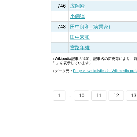
746
広岡瞬
小飼弾
748
田中良和_(実業家)
田中宏和
宮路年雄
（Wikipedia記事の追加、記事名の変更等によ
「-」を表示しています）
（データ元：
Page view statistics for Wikimedia proj
1
...
10
11
12
13