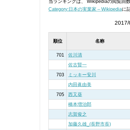
当ランキングは、 Wikipediaの閲
Category:日本の実業家 – Wikipedia
に
2017/
順位
名称
701
佐川清
佐古賢一
703
ミッキー安川
内田眞由美
705
西又葵
橋本増治郎
志賀俊之
加藤久雄_(長野市長)