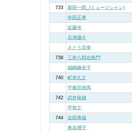
733
新田一郎_(ミュージシャン)
井田正孝
近藤光
石津謙介
さとう宗幸
738
三井八郎右衛門
福嶋麻衣子
740
町井久之
宇都宮徳馬
742
武井保雄
平智之
744
吉田善哉
奥谷禮子