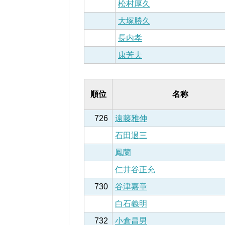
松村厚久
大塚勝久
長内孝
康芳夫
順位
名称
726
遠藤雅伸
石田退三
鳳蘭
仁井谷正充
730
谷津嘉章
白石義明
732
小倉昌男