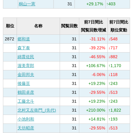
桐山一憲
31
+29.17%
↑403
前7日間比
前7日間比
順位
名称
閲覧回数
閲覧回数増減
順位変動
2872
郷和道
31
-31.11%
↓548
森下泰
31
-39.22%
↓717
綿貫佐民
31
-46.55%
↓882
渥美育郎
31
+106.67%
↑1,170
金田邦夫
31
-6.06%
↓118
後藤亘
31
+19.23%
↑243
鶴田卓彦
31
-29.55%
↓513
工藤北斗
31
+19.23%
↑243
北村又左衛門_(先代)
31
+210.00%
↑1,822
小池利和
31
+14.81%
↑193
天坊昭彦
31
-29.55%
↓513