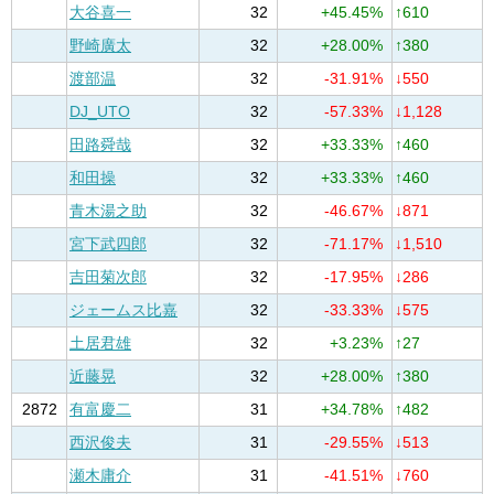
大谷喜一
32
+45.45%
↑610
野崎廣太
32
+28.00%
↑380
渡部温
32
-31.91%
↓550
DJ_UTO
32
-57.33%
↓1,128
田路舜哉
32
+33.33%
↑460
和田操
32
+33.33%
↑460
青木湯之助
32
-46.67%
↓871
宮下武四郎
32
-71.17%
↓1,510
吉田菊次郎
32
-17.95%
↓286
ジェームス比嘉
32
-33.33%
↓575
土居君雄
32
+3.23%
↑27
近藤晃
32
+28.00%
↑380
2872
有富慶二
31
+34.78%
↑482
西沢俊夫
31
-29.55%
↓513
瀬木庸介
31
-41.51%
↓760