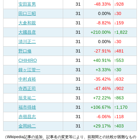
安田富男
31
-48.33%
↓928
田口三昭
31
0.00%
↓30
大倉和親
31
-8.82%
↓159
大國昌彦
31
+210.00%
↑1,822
清川正二
31
0.00%
↓30
野口修
31
-27.91%
↓481
CHIHIRO
31
+40.91%
↑553
鐘ヶ江管一
31
+3.33%
↑30
中村貞裕
31
-35.42%
↓632
寺西正司
31
-47.46%
↓902
垣見祐二
31
+72.22%
↑863
福市得雄
31
+106.67%
↑1,170
赤嶺昌志
31
-6.06%
↓118
金岡純二
31
+29.17%
↑403
（Wikipedia記事の追加、記事名の変更等により、前期間との比較が困難なもの