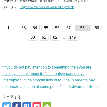
については、閲覧回数増減、順位変動に、「-」を表示しています）
（データ元：
Page view statistics for Wikimedia projects
）
1
...
53
54
55
56
57
58
59
60
61
62
...
149
“If you do not pay attention to something then you are
unlikely to think about it. The creative pause is an
interruption in the smooth flow of routine in order to pay
deliberate attention at some point.” — Edward de Bono
シェアする