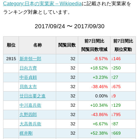
Category:日本の実業家 – Wikipedia
に記載された実業家を
ランキング対象としています。
2017/09/24 〜 2017/09/30
前7日間比
前7日間比
順位
名称
閲覧回数
閲覧回数増減
順位変動
2815
新井領一郎
32
-8.57%
↓146
日向方齊
32
+18.52%
↑250
中谷貞頼
32
+3.23%
↑27
貝島太市
32
-38.46%
↓675
廿日出要之進
32
0.00%
↓9
中川嘉兵衛
32
+10.34%
↑129
久野四郎
32
-43.86%
↓795
大高善兵衛
32
+6.67%
↑87
梶井剛
32
+52.38%
↑669