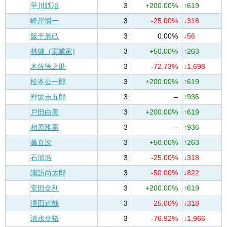
早川鉄冶
3
+200.00%
↑619
峰岸慎一
3
-25.00%
↓318
飯干辰己
3
0.00%
↓56
林健_(実業家)
3
+50.00%
↑263
木佐徳之助
3
-72.73%
↓1,698
松本公一郎
3
+200.00%
↑619
野坂吉五郎
3
–
↑936
戸田由美
3
+200.00%
↑619
相原雅憲
3
–
↑936
萬直次
3
+50.00%
↑263
石浦浩
3
-25.00%
↓318
諏訪尚太郎
3
-50.00%
↓822
安田全利
3
+200.00%
↑619
澤田達哉
3
-25.00%
↓318
清水幸裕
3
-76.92%
↓1,966