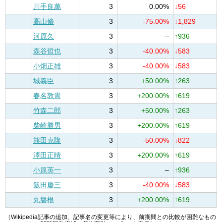
川手良萬
3
0.00%
↓56
高山修
3
-75.00%
↓1,829
河原久
3
–
↑936
森谷哲也
3
-40.00%
↓583
小畑正雄
3
-40.00%
↓583
城義臣
3
+50.00%
↑263
春名敦貴
3
+200.00%
↑619
竹森二郎
3
+50.00%
↑263
柴崎勝男
3
+200.00%
↑619
熊田克隆
3
-50.00%
↓822
澤田正晴
3
+200.00%
↑619
小原英一
3
–
↑936
飯田慶三
3
-40.00%
↓583
丸磐根
3
+200.00%
↑619
（Wikipedia記事の追加、記事名の変更等により、前期間との比較が困難なもの