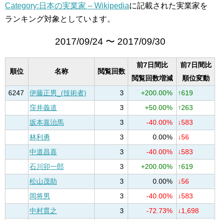
Category:日本の実業家 – Wikipedia
に記載された実業家を
ランキング対象としています。
2017/09/24 〜 2017/09/30
前7日間比
前7日間比
順位
名称
閲覧回数
閲覧回数増減
順位変動
6247
伊藤正男_(技術者)
3
+200.00%
↑619
窪井義道
3
+50.00%
↑263
坂本嘉治馬
3
-40.00%
↓583
林利勇
3
0.00%
↓56
中道昌喜
3
-40.00%
↓583
石川卯一郎
3
+200.00%
↑619
松山茂助
3
0.00%
↓56
岡将男
3
-40.00%
↓583
中村貫之
3
-72.73%
↓1,698