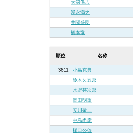
大沼保吉
湧永満之
井関盛艮
橋本竜
順位
名称
3811
小島克典
鈴木久五郎
水野甚次郎
岡田明重
安川敬二
中島尚彦
樋口公啓