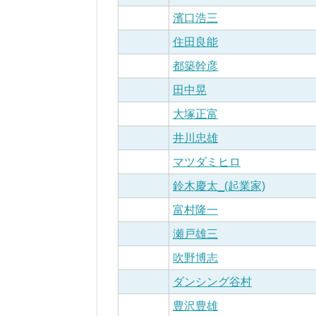
濱口浩三
住田良能
都築幹彦
田中晃
大塚正富
井川忠雄
マツダミヒロ
鈴木慶太_(起業家)
富村隆一
瀬戸雄三
吹野博志
ダンシング谷村
豊沢豊雄