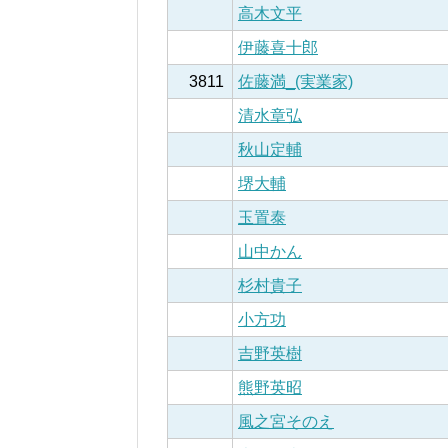
高木文平
伊藤喜十郎
3811
佐藤満_(実業家)
清水章弘
秋山定輔
堺大輔
玉置泰
山中かん
杉村貴子
小方功
吉野英樹
熊野英昭
風之宮そのえ