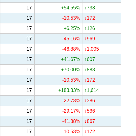
17
+54.55%
↑738
17
-10.53%
↓172
17
+6.25%
↑126
17
-45.16%
↓969
17
-46.88%
↓1,005
17
+41.67%
↑607
17
+70.00%
↑883
17
-10.53%
↓172
17
+183.33%
↑1,614
17
-22.73%
↓386
17
-29.17%
↓536
17
-41.38%
↓867
17
-10.53%
↓172