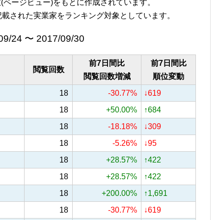
覧回数(ページビュー)をもとに作成されています。
記載された実業家をランキング対象としています。
09/24 〜 2017/09/30
前7日間比
前7日間比
閲覧回数
閲覧回数増減
順位変動
18
-30.77%
↓619
18
+50.00%
↑684
18
-18.18%
↓309
18
-5.26%
↓95
18
+28.57%
↑422
18
+28.57%
↑422
18
+200.00%
↑1,691
18
-30.77%
↓619