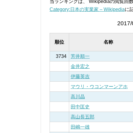
当ランキングは、 Wikipediaの閲
Category:日本の実業家 – Wikipedia
に
2017/
順位
名称
3734
芳井順一
金井宏之
伊藤英吉
マウリ・ウコンマーンアホ
高川晶
田中匡史
高山長五郎
田嶋一雄