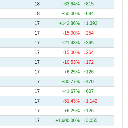
18
+63.64%
↑815
18
+50.00%
↑684
17
+142.86%
↑1,392
17
-15.00%
↓254
17
+21.43%
↑345
17
-15.00%
↓254
17
-10.53%
↓172
17
+6.25%
↑126
17
+30.77%
↑470
17
+41.67%
↑607
17
-51.43%
↓1,142
17
+6.25%
↑126
17
+1,600.00%
↑3,055