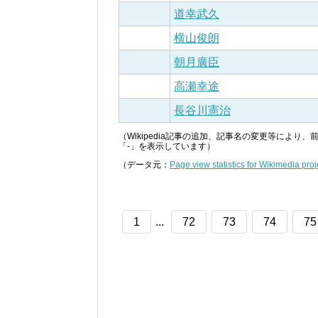
道幸武久
横山俊朗
朝月廣臣
高瀬幸途
長谷川憲治
（Wikipedia記事の追加、記事名の変更等によ
「-」を表示しています）
（データ元：
Page view statistics for Wikimedia proj
1
...
72
73
74
75