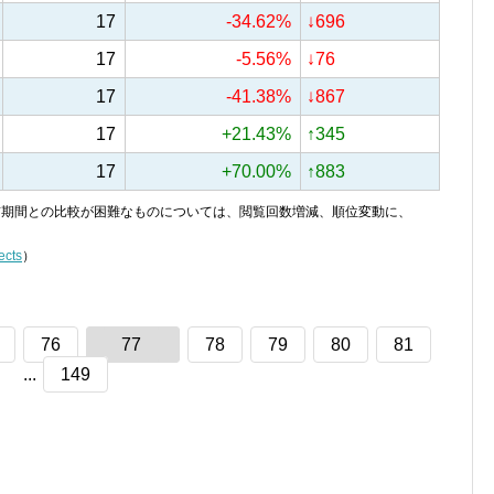
17
-34.62%
↓696
17
-5.56%
↓76
17
-41.38%
↓867
17
+21.43%
↑345
17
+70.00%
↑883
り、前期間との比較が困難なものについては、閲覧回数増減、順位変動に、
ects
）
76
77
78
79
80
81
...
149