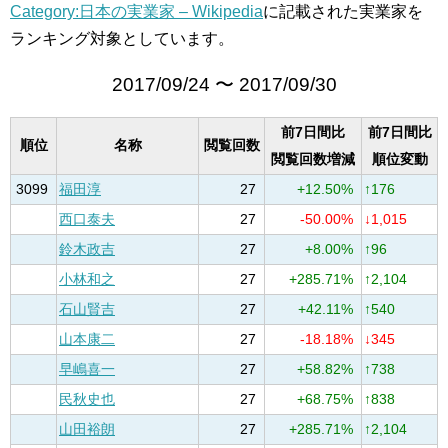
Category:日本の実業家 – Wikipedia
に記載された実業家を
ランキング対象としています。
2017/09/24 〜 2017/09/30
前7日間比
前7日間比
順位
名称
閲覧回数
閲覧回数増減
順位変動
3099
福田淳
27
+12.50%
↑176
西口泰夫
27
-50.00%
↓1,015
鈴木政吉
27
+8.00%
↑96
小林和之
27
+285.71%
↑2,104
石山賢吉
27
+42.11%
↑540
山本康二
27
-18.18%
↓345
早嶋喜一
27
+58.82%
↑738
民秋史也
27
+68.75%
↑838
山田裕朗
27
+285.71%
↑2,104