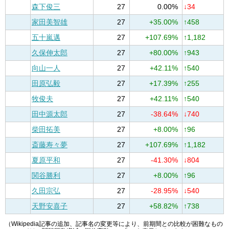
森下俊三
27
0.00%
↓34
家田美智雄
27
+35.00%
↑458
五十嵐邁
27
+107.69%
↑1,182
久保伸太郎
27
+80.00%
↑943
向山一人
27
+42.11%
↑540
田原弘毅
27
+17.39%
↑255
牧俊夫
27
+42.11%
↑540
田中源太郎
27
-38.64%
↓740
柴田拓美
27
+8.00%
↑96
斎藤寿々夢
27
+107.69%
↑1,182
夏原平和
27
-41.30%
↓804
関谷勝利
27
+8.00%
↑96
久田宗弘
27
-28.95%
↓540
天野安喜子
27
+58.82%
↑738
（Wikipedia記事の追加、記事名の変更等により、前期間との比較が困難なもの