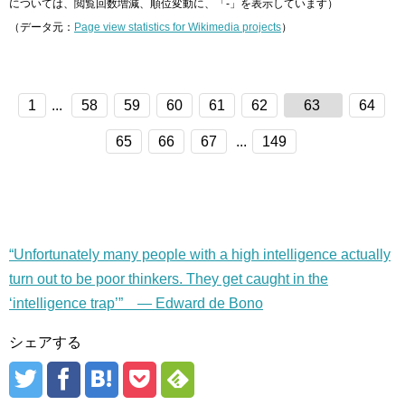
については、閲覧回数増減、順位変動に、「-」を表示しています）
（データ元：
Page view statistics for Wikimedia projects
）
1
...
58
59
60
61
62
63
64
65
66
67
...
149
“Unfortunately many people with a high intelligence actually
turn out to be poor thinkers. They get caught in the
‘intelligence trap’” — Edward de Bono
シェアする