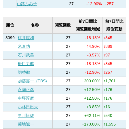
山路ふみ子
27
-12.90%
↓257
前7日間比
前7日間比
順位
名称
閲覧回数
閲覧回数増減
順位変動
3099
桃井恒和
27
-18.18%
↓345
米倉功
27
-44.90%
↓889
石川武美
27
-3.57%
↓97
斑目力曠
27
-18.18%
↓345
切替徹
27
-12.90%
↓257
加藤嘉一_(TBS)
27
+200.00%
↑1,761
永瀬正彦
27
+12.50%
↑176
中坪淳彦
27
+12.50%
↑176
小林日出夫
27
+3.85%
↑16
早川恒雄
27
+42.11%
↑540
菊地誠一
27
+170.00%
↑1,595