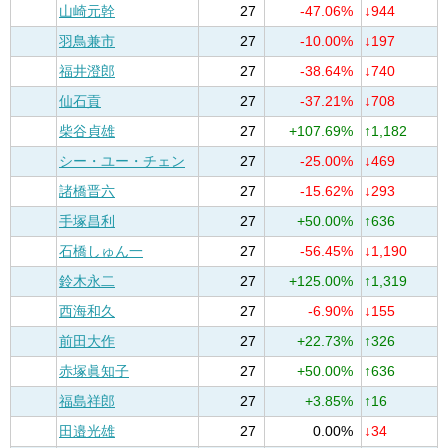
山崎元幹
27
-47.06%
↓944
羽鳥兼市
27
-10.00%
↓197
福井澄郎
27
-38.64%
↓740
仙石貢
27
-37.21%
↓708
柴谷貞雄
27
+107.69%
↑1,182
シー・ユー・チェン
27
-25.00%
↓469
諸橋晋六
27
-15.62%
↓293
手塚昌利
27
+50.00%
↑636
石橋しゅん一
27
-56.45%
↓1,190
鈴木永二
27
+125.00%
↑1,319
西海和久
27
-6.90%
↓155
前田大作
27
+22.73%
↑326
赤塚眞知子
27
+50.00%
↑636
福島祥郎
27
+3.85%
↑16
田邉光雄
27
0.00%
↓34