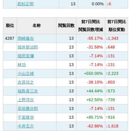
若杉正明
13
0.00%
↓6
前7日間比
前7日間比
順位
名称
閲覧回数
閲覧回数増減
順位変動
4287
岡崎藤吉
13
-55.17%
↓1,343
堀井新治郎
13
-31.58%
↓648
堀田宣彌
13
-7.14%
↓131
林功
13
-7.14%
↓131
小山立雄
13
+550.00%
↑2,223
吉原信之
13
-38.10%
↓803
福島喜三次
13
+44.44%
↑573
上野淳次
13
+62.50%
↑739
高垣勝次郎
13
-7.14%
↓131
千葉隆弥
13
+85.71%
↑916
今井五介
13
-62.86%
↓1,618