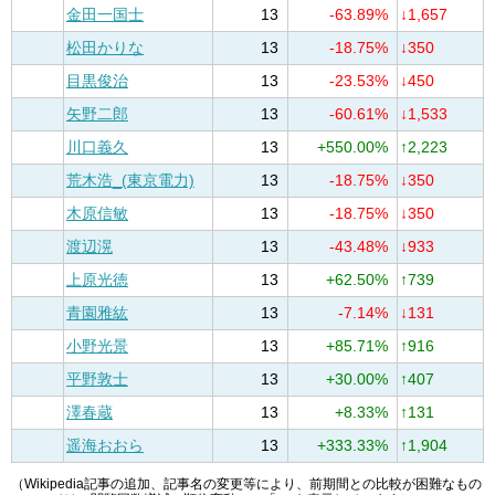
金田一国士
13
-63.89%
↓1,657
松田かりな
13
-18.75%
↓350
目黒俊治
13
-23.53%
↓450
矢野二郎
13
-60.61%
↓1,533
川口義久
13
+550.00%
↑2,223
荒木浩_(東京電力)
13
-18.75%
↓350
木原信敏
13
-18.75%
↓350
渡辺滉
13
-43.48%
↓933
上原光徳
13
+62.50%
↑739
青園雅紘
13
-7.14%
↓131
小野光景
13
+85.71%
↑916
平野敦士
13
+30.00%
↑407
澤春蔵
13
+8.33%
↑131
遥海おおら
13
+333.33%
↑1,904
（Wikipedia記事の追加、記事名の変更等により、前期間との比較が困難なもの