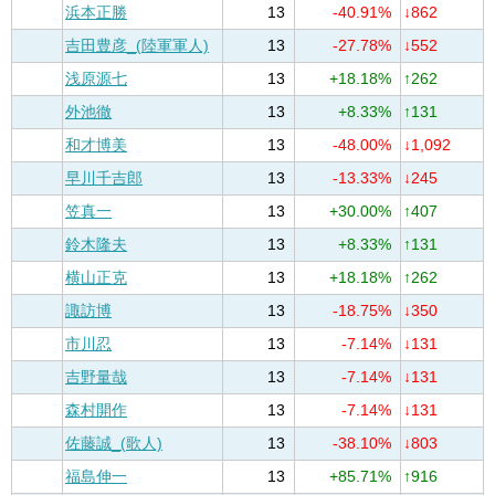
浜本正勝
13
-40.91%
↓862
吉田豊彦_(陸軍軍人)
13
-27.78%
↓552
浅原源七
13
+18.18%
↑262
外池徹
13
+8.33%
↑131
和才博美
13
-48.00%
↓1,092
早川千吉郎
13
-13.33%
↓245
笠真一
13
+30.00%
↑407
鈴木隆夫
13
+8.33%
↑131
横山正克
13
+18.18%
↑262
諏訪博
13
-18.75%
↓350
市川忍
13
-7.14%
↓131
吉野量哉
13
-7.14%
↓131
森村開作
13
-7.14%
↓131
佐藤誠_(歌人)
13
-38.10%
↓803
福島伸一
13
+85.71%
↑916