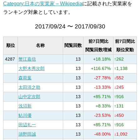
Category:日本の実業家 – Wikipedia
に記載された実業家を
ランキング対象としています。
2017/09/24 〜 2017/09/30
前7日間比
前7日間比
順位
名称
閲覧回数
閲覧回数増減
順位変動
4287
蟹江嘉信
13
+18.18%
↑262
大野木秀次郎
13
+116.67%
↑1,138
森荷葉
13
-27.78%
↓552
太田清之助
13
-13.33%
↓245
山中定次郎
13
+85.71%
↑916
浅沼新
13
+8.33%
↑131
鮎川優
13
-23.53%
↓450
田辺礼一
13
+85.71%
↑916
須野田誠
13
-48.00%
↓1,092