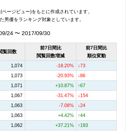
覧回数(ページビュー)をもとに作成されています。
た男優をランキング対象としています。
09/24 〜 2017/09/30
前7日間比
前7日間比
閲覧回数
閲覧回数増減
順位変動
1,074
-18.20%
↓73
1,073
-20.93%
↓86
1,071
+10.87%
↑67
1,067
-31.47%
↓154
1,063
-7.08%
↓24
1,063
+4.42%
↑44
1,062
+37.21%
↑193