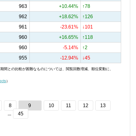
963
+10.44%
↑78
962
+18.62%
↑126
961
-23.61%
↓101
960
+16.65%
↑118
960
-5.14%
↑2
955
-12.94%
↓45
り、前期間との比較が困難なものについては、閲覧回数増減、順位変動に、
ects
）
8
9
10
11
12
13
...
45