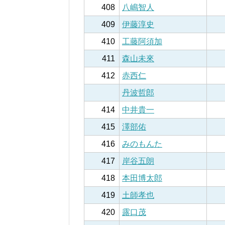
408
八嶋智人
409
伊藤淳史
410
工藤阿須加
411
森山未來
412
赤西仁
丹波哲郎
414
中井貴一
415
澤部佑
416
みのもんた
417
岸谷五朗
418
本田博太郎
419
土師孝也
420
露口茂