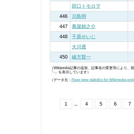
田口トモロヲ
446
川島明
447
萬屋錦之介
448
千原せいじ
大川透
450
緒方賢一
（Wikipedia記事の追加、記事名の変更等によ
「-」を表示しています）
（データ元：
Page view statistics for Wikimedia proj
1
...
4
5
6
7