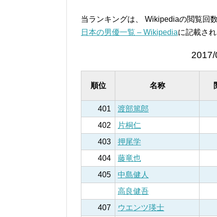
当ランキングは、 Wikipediaの閲
日本の男優一覧 – Wikipedia
に記載され
2017/
順位
名称
401
渡部篤郎
402
片桐仁
403
押尾学
404
藤竜也
405
中島健人
高良健吾
407
ウエンツ瑛士