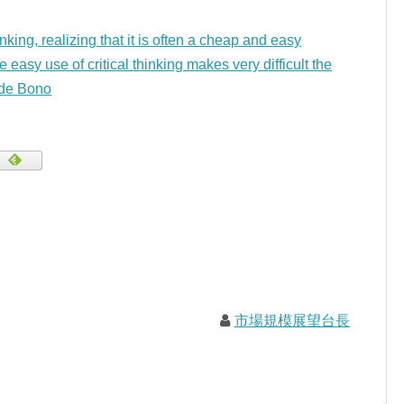
hinking, realizing that it is often a cheap and easy
easy use of critical thinking makes very difficult the
de Bono
市場規模展望台長