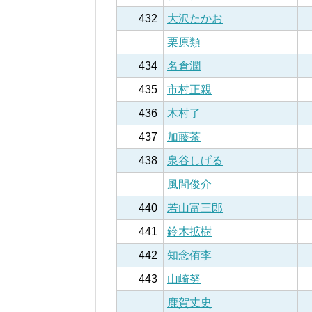
432
大沢たかお
栗原類
434
名倉潤
435
市村正親
436
木村了
437
加藤茶
438
泉谷しげる
風間俊介
440
若山富三郎
441
鈴木拡樹
442
知念侑李
443
山崎努
鹿賀丈史