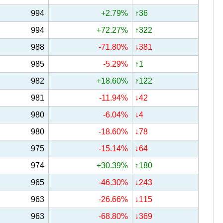
994
+2.79%
↑36
994
+72.27%
↑322
988
-71.80%
↓381
985
-5.29%
↑1
982
+18.60%
↑122
981
-11.94%
↓42
980
-6.04%
↓4
980
-18.60%
↓78
975
-15.14%
↓64
974
+30.39%
↑180
965
-46.30%
↓243
963
-26.66%
↓115
963
-68.80%
↓369