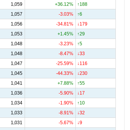
1,059
+36.12%
↑188
1,057
-3.03%
↑6
1,056
-34.81%
↓179
1,053
+1.45%
↑29
1,048
-3.23%
↑5
1,048
-8.47%
↓33
1,047
-25.59%
↓116
1,045
-44.33%
↓230
1,041
+7.88%
↑55
1,036
-5.90%
↓17
1,034
-1.90%
↑10
1,033
-8.91%
↓32
1,031
-5.67%
↓9