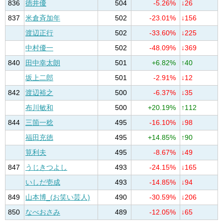
836
徳井優
504
-5.26%
↓26
837
米倉斉加年
502
-23.01%
↓156
渡辺正行
502
-33.60%
↓225
中村優一
502
-48.09%
↓369
840
田中幸太朗
501
+6.82%
↑40
坂上二郎
501
-2.91%
↓12
842
渡辺裕之
500
-6.37%
↓35
布川敏和
500
+20.19%
↑112
844
三箇一稔
495
-16.10%
↓98
福田充徳
495
+14.85%
↑90
筧利夫
495
-8.67%
↓49
847
うじきつよし
493
-24.15%
↓165
いしだ壱成
493
-14.85%
↓94
849
山本博_(お笑い芸人)
490
-30.59%
↓206
850
なべおさみ
489
-12.05%
↓65