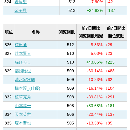
824
岩尾望
513
-7.90%
↓42
金子昇
513
+24.82%
↑137
前7日間比
前7日間比
順位
名称
閲覧回数
閲覧回数増減
順位変動
826
桜田通
512
-5.36%
↓29
827
辻本賢人
510
-5.03%
↓23
猫ひろし
510
+43.66%
↑223
829
藤岡琢也
509
-60.14%
↓488
清水宏次朗
509
-10.23%
↓62
橋本淳_(俳優)
509
-16.14%
↓104
832
植草克秀
508
-39.81%
↓291
山本淳一
508
+33.68%
↑181
834
天本英世
506
-20.44%
↓137
835
塚本晋也
505
-13.38%
↓85