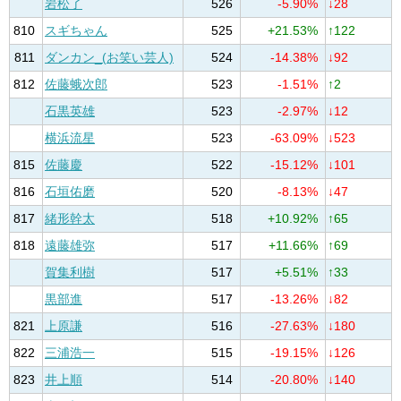
岩松了
526
-5.90%
↓28
810
スギちゃん
525
+21.53%
↑122
811
ダンカン_(お笑い芸人)
524
-14.38%
↓92
812
佐藤蛾次郎
523
-1.51%
↑2
石黒英雄
523
-2.97%
↓12
横浜流星
523
-63.09%
↓523
815
佐藤慶
522
-15.12%
↓101
816
石垣佑磨
520
-8.13%
↓47
817
緒形幹太
518
+10.92%
↑65
818
遠藤雄弥
517
+11.66%
↑69
賀集利樹
517
+5.51%
↑33
黒部進
517
-13.26%
↓82
821
上原謙
516
-27.63%
↓180
822
三浦浩一
515
-19.15%
↓126
823
井上順
514
-20.80%
↓140