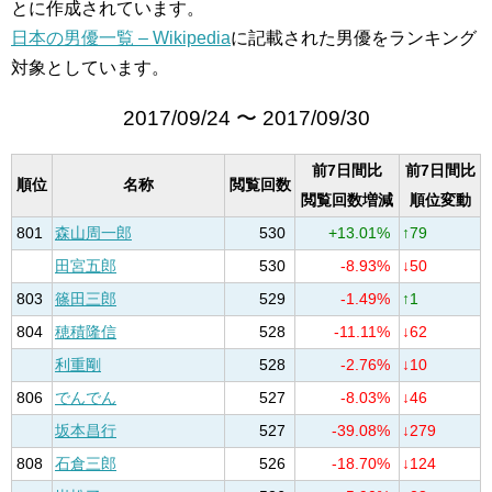
とに作成されています。
日本の男優一覧 – Wikipedia
に記載された男優をランキング
対象としています。
2017/09/24 〜 2017/09/30
前7日間比
前7日間比
順位
名称
閲覧回数
閲覧回数増減
順位変動
801
森山周一郎
530
+13.01%
↑79
田宮五郎
530
-8.93%
↓50
803
篠田三郎
529
-1.49%
↑1
804
穂積隆信
528
-11.11%
↓62
利重剛
528
-2.76%
↓10
806
でんでん
527
-8.03%
↓46
坂本昌行
527
-39.08%
↓279
808
石倉三郎
526
-18.70%
↓124