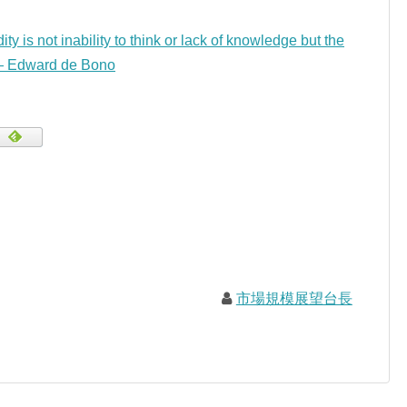
ity is not inability to think or lack of knowledge but the
 — Edward de Bono
市場規模展望台長