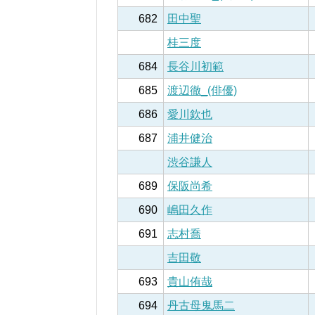
682
田中聖
桂三度
684
長谷川初範
685
渡辺徹_(俳優)
686
愛川欽也
687
浦井健治
渋谷謙人
689
保阪尚希
690
嶋田久作
691
志村喬
吉田敬
693
貴山侑哉
694
丹古母鬼馬二