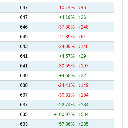
647
-10.14%
↓46
647
+4.19%
↑26
646
-37.88%
↓248
645
-11.89%
↓61
643
-24.09%
↓148
641
+4.57%
↑29
641
-30.55%
↓197
639
+4.58%
↑32
638
-24.41%
↓149
637
-30.31%
↓194
637
+22.74%
↑134
635
+180.97%
↑584
633
+57.86%
↑285