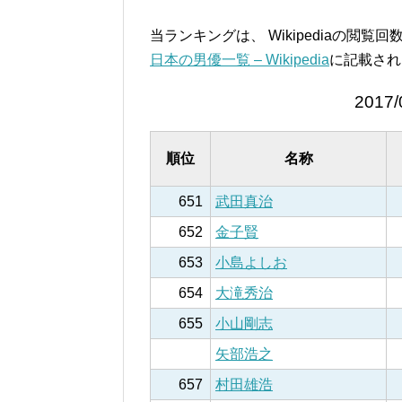
当ランキングは、 Wikipediaの閲
日本の男優一覧 – Wikipedia
に記載され
2017/
順位
名称
651
武田真治
652
金子賢
653
小島よしお
654
大滝秀治
655
小山剛志
矢部浩之
657
村田雄浩