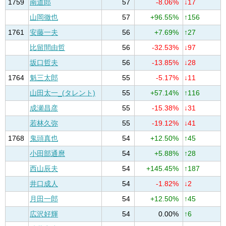
1759
南道郎
57
-8.06%
↓17
山岡徹也
57
+96.55%
↑156
1761
安藤一夫
56
+7.69%
↑27
比留間由哲
56
-32.53%
↓97
坂口哲夫
56
-13.85%
↓28
1764
魁三太郎
55
-5.17%
↓11
山田太一_(タレント)
55
+57.14%
↑116
成瀬昌彦
55
-15.38%
↓31
若林久弥
55
-19.12%
↓41
1768
鬼頭真也
54
+12.50%
↑45
小田部通麿
54
+5.88%
↑28
西山辰夫
54
+145.45%
↑187
井口成人
54
-1.82%
↓2
月田一郎
54
+12.50%
↑45
広沢好輝
54
0.00%
↑6