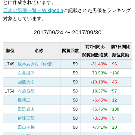
とに作成されています。
日本の男優一覧 – Wikipedia
に記載された男優をランキング
対象としています。
2017/09/24 〜 2017/09/30
前7日間比
前7日間比
順位
名称
閲覧回数
閲覧回数増減
順位変動
1749
坂本あきら_(俳優)
59
-31.40%
↓96
白井滋郎
59
+73.53%
↑136
加藤大樹
59
-19.18%
↓45
1754
布施辰徳
58
+18.37%
↑57
島耕二
58
-6.45%
↓12
田渕岩夫
58
+75.76%
↑138
伊達三郎
58
-3.33%
↓9
田口主将
58
+7.41%
↑20