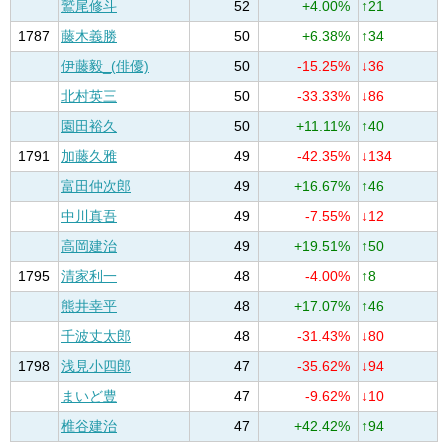
鷲尾修斗
52
+4.00%
↑21
1787
藤木義勝
50
+6.38%
↑34
伊藤毅_(俳優)
50
-15.25%
↓36
北村英三
50
-33.33%
↓86
園田裕久
50
+11.11%
↑40
1791
加藤久雅
49
-42.35%
↓134
富田仲次郎
49
+16.67%
↑46
中川真吾
49
-7.55%
↓12
高岡建治
49
+19.51%
↑50
1795
清家利一
48
-4.00%
↑8
熊井幸平
48
+17.07%
↑46
千波丈太郎
48
-31.43%
↓80
1798
浅見小四郎
47
-35.62%
↓94
まいど豊
47
-9.62%
↓10
椎谷建治
47
+42.42%
↑94