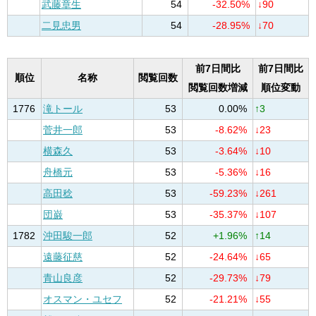
武藤章生
54
-32.50%
↓90
二見忠男
54
-28.95%
↓70
前7日間比
前7日間比
順位
名称
閲覧回数
閲覧回数増減
順位変動
1776
滝トール
53
0.00%
↑3
菅井一郎
53
-8.62%
↓23
横森久
53
-3.64%
↓10
舟橋元
53
-5.36%
↓16
高田稔
53
-59.23%
↓261
団巌
53
-35.37%
↓107
1782
沖田駿一郎
52
+1.96%
↑14
遠藤征慈
52
-24.64%
↓65
青山良彦
52
-29.73%
↓79
オスマン・ユセフ
52
-21.21%
↓55