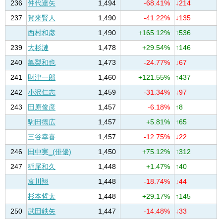
236
仲代達矢
1,494
-68.41%
↓214
237
賀来賢人
1,490
-41.22%
↓135
西村和彦
1,490
+165.12%
↑536
239
大杉漣
1,478
+29.54%
↑146
240
亀梨和也
1,473
-24.77%
↓67
241
財津一郎
1,460
+121.55%
↑437
242
小沢仁志
1,459
-31.34%
↓97
243
田原俊彦
1,457
-6.18%
↑8
駒田徳広
1,457
+5.81%
↑65
三谷幸喜
1,457
-12.75%
↓22
246
田中実_(俳優)
1,450
+75.12%
↑312
247
稲尾和久
1,448
+1.47%
↑40
哀川翔
1,448
-18.74%
↓44
杉本哲太
1,448
+29.17%
↑145
250
武田鉄矢
1,447
-14.48%
↓33