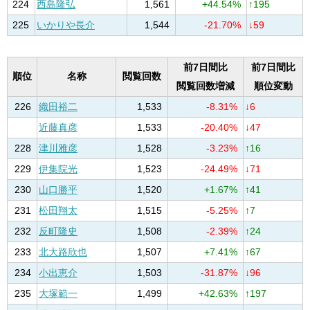
224
西島隆弘
1,561
+44.54%
↑195
225
いかりや長介
1,544
-21.70%
↓59
前7日間比
前7日間比
順位
名称
閲覧回数
閲覧回数増減
順位変動
226
織田裕二
1,533
-8.31%
↓6
近藤真彦
1,533
-20.40%
↓47
228
津川雅彦
1,528
-3.23%
↑16
229
伊集院光
1,523
-24.49%
↓71
230
山口勝平
1,520
+1.67%
↑41
231
松田翔太
1,515
-5.25%
↑7
232
反町隆史
1,508
-2.39%
↑24
233
北大路欣也
1,507
+7.41%
↑67
234
小出恵介
1,503
-31.87%
↓96
235
大塚範一
1,499
+42.63%
↑197