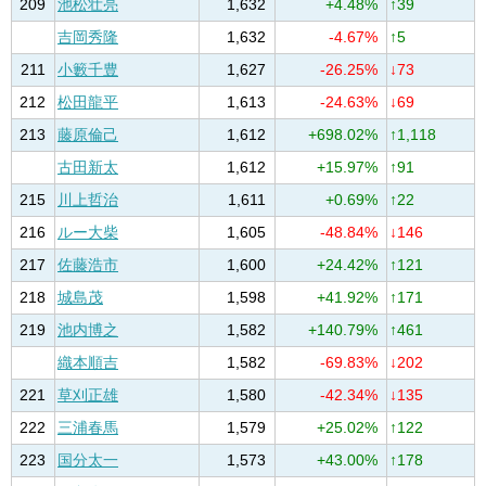
209
池松壮亮
1,632
+4.48%
↑39
吉岡秀隆
1,632
-4.67%
↑5
211
小籔千豊
1,627
-26.25%
↓73
212
松田龍平
1,613
-24.63%
↓69
213
藤原倫己
1,612
+698.02%
↑1,118
古田新太
1,612
+15.97%
↑91
215
川上哲治
1,611
+0.69%
↑22
216
ルー大柴
1,605
-48.84%
↓146
217
佐藤浩市
1,600
+24.42%
↑121
218
城島茂
1,598
+41.92%
↑171
219
池内博之
1,582
+140.79%
↑461
織本順吉
1,582
-69.83%
↓202
221
草刈正雄
1,580
-42.34%
↓135
222
三浦春馬
1,579
+25.02%
↑122
223
国分太一
1,573
+43.00%
↑178