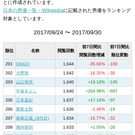
とに作成されています。
日本の男優一覧 – Wikipedia
に記載された男優をランキング
対象としています。
2017/09/24 〜 2017/09/30
前7日間比
前7日間比
順位
名称
閲覧回数
閲覧回数増減
順位変動
201
DAIGO
1,644
-35.66%
↓100
202
大野智
1,642
-16.31%
↓30
203
山口智充
1,640
+19.10%
↑105
中条きよし
1,640
+254.98%
↑687
205
江本孟紀
1,637
+17.10%
↑97
206
勝新太郎
1,636
-1.45%
↑18
207
林家正蔵_(9代目)
1,634
-15.77%
↓32
208
陣内智則
1,633
+1.55%
↑26