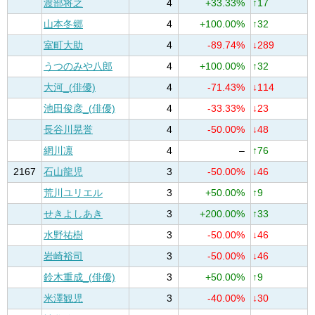
渡部将之
4
+33.33%
↑17
山本冬郷
4
+100.00%
↑32
室町大助
4
-89.74%
↓289
うつのみや八郎
4
+100.00%
↑32
大河_(俳優)
4
-71.43%
↓114
池田俊彦_(俳優)
4
-33.33%
↓23
長谷川晃誉
4
-50.00%
↓48
網川凛
4
–
↑76
2167
石山龍児
3
-50.00%
↓46
荒川ユリエル
3
+50.00%
↑9
せきよしあき
3
+200.00%
↑33
水野祐樹
3
-50.00%
↓46
岩崎裕司
3
-50.00%
↓46
鈴木重成_(俳優)
3
+50.00%
↑9
米澤観児
3
-40.00%
↓30