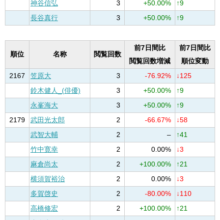
神谷信弘
3
+50.00%
↑9
長谷真行
3
+50.00%
↑9
前7日間比
前7日間比
順位
名称
閲覧回数
閲覧回数増減
順位変動
2167
笠原大
3
-76.92%
↓125
鈴木健人_(俳優)
3
+50.00%
↑9
永峯海大
3
+50.00%
↑9
2179
武田光太郎
2
-66.67%
↓58
武智大輔
2
–
↑41
竹中寛幸
2
0.00%
↓3
麻倉尚太
2
+100.00%
↑21
横須賀裕治
2
0.00%
↓3
多賀啓史
2
-80.00%
↓110
高橋修宏
2
+100.00%
↑21