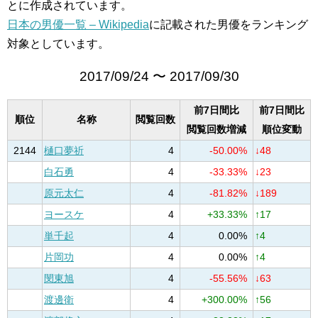
とに作成されています。
日本の男優一覧 – Wikipedia
に記載された男優をランキング
対象としています。
2017/09/24 〜 2017/09/30
前7日間比
前7日間比
順位
名称
閲覧回数
閲覧回数増減
順位変動
2144
樋口夢祈
4
-50.00%
↓48
白石勇
4
-33.33%
↓23
原元太仁
4
-81.82%
↓189
ヨースケ
4
+33.33%
↑17
単千起
4
0.00%
↑4
片岡功
4
0.00%
↑4
閔東旭
4
-55.56%
↓63
渡邊衛
4
+300.00%
↑56