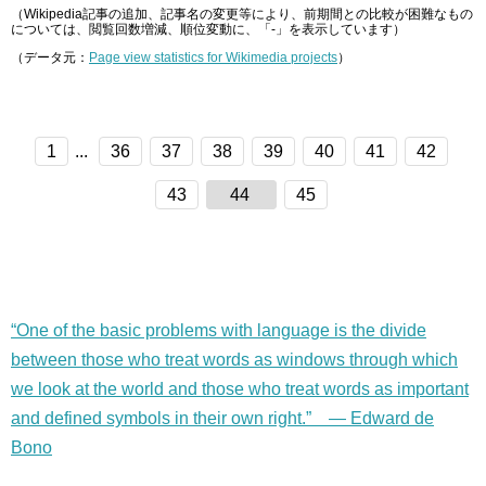
（Wikipedia記事の追加、記事名の変更等により、前期間との比較が困難なもの
については、閲覧回数増減、順位変動に、「-」を表示しています）
（データ元：
Page view statistics for Wikimedia projects
）
1
...
36
37
38
39
40
41
42
43
44
45
“One of the basic problems with language is the divide
between those who treat words as windows through which
we look at the world and those who treat words as important
and defined symbols in their own right.” — Edward de
Bono