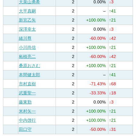
大泉山勇希
2
0.00%
↓3
大平真嗣
2
–
↑41
新宮乙矢
2
+100.00%
↑21
深澤幸太
2
0.00%
↓3
緒川尊
2
-60.00%
↓42
小川尚信
2
+100.00%
↑21
柘植亮二
2
-60.00%
↓42
桑原おさむ
2
+100.00%
↑21
本間健太郎
2
–
↑41
市村直樹
2
-71.43%
↓68
武重聖一
2
-33.33%
↓18
藤東勤
2
0.00%
↓3
米村矢一
2
+100.00%
↑21
中内啓行
2
+100.00%
↑21
田口守
2
-50.00%
↓31