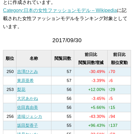
とに作成されています。
Category:日本の女性ファッションモデル – Wikipedia
に記
載された女性ファッションモデルをランキング対象として
います。
2017/09/30
前日比
前日比
順位
名称
閲覧回数
閲覧回数増減
順位変動
250
吉澤ひとみ
57
-30.49%
↓70
東原亜希
57
-3.39%
↓6
253
梨花
56
+12.00%
↑29
大沢あかね
56
-3.45%
↓5
佐田真由美
56
+5.66%
↑15
256
道端ジェシカ
55
-43.30%
↓94
坂田梨香子
55
+96.43%
↑137