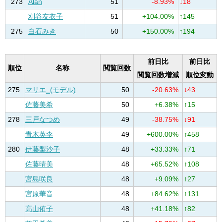
273
Alan
51
-8.93%
↓18
刈谷友衣子
51
+104.00%
↑145
275
白石みき
50
+150.00%
↑194
前日比
前日比
順位
名称
閲覧回数
閲覧回数増減
順位変動
275
マリエ_(モデル)
50
-20.63%
↓43
佐藤美希
50
+6.38%
↑15
278
三戸なつめ
49
-38.75%
↓91
青木英李
49
+600.00%
↑458
280
伊藤梨沙子
48
+33.33%
↑71
佐藤晴美
48
+65.52%
↑108
宮島咲良
48
+9.09%
↑27
宮原華音
48
+84.62%
↑131
高山侑子
48
+41.18%
↑82