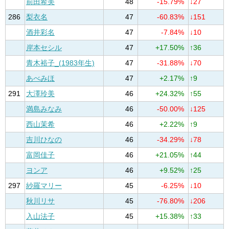
前田希美
48
-15.79%
↓27
286
梨衣名
47
-60.83%
↓151
酒井彩名
47
-7.84%
↓10
岸本セシル
47
+17.50%
↑36
青木裕子_(1983年生)
47
-31.88%
↓70
あべみほ
47
+2.17%
↑9
291
大澤玲美
46
+24.32%
↑55
満島みなみ
46
-50.00%
↓125
西山茉希
46
+2.22%
↑9
吉川ひなの
46
-34.29%
↓78
富岡佳子
46
+21.05%
↑44
ヨンア
46
+9.52%
↑25
297
紗羅マリー
45
-6.25%
↓10
秋川リサ
45
-76.80%
↓206
入山法子
45
+15.38%
↑33