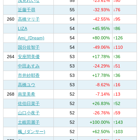
浅見れいな
55
-23.61%
↓50
近藤千尋
55
-32.93%
↓76
260
高橋マリ子
54
-42.55%
↓95
LIZA
54
+45.95%
↑86
Ami_(Dream)
54
+80.00%
↑126
国分佐智子
54
-49.06%
↓110
264
安座間美優
53
+17.78%
↑36
中田あすみ
53
-24.29%
↓51
市井紗耶香
53
+17.78%
↑36
高橋ユウ
53
-8.62%
↓16
268
南里美希
52
-7.14%
↓13
佐伯日菜子
52
+26.83%
↑52
山口小夜子
52
-26.76%
↓59
土岐田麗子
52
+100.00%
↑143
楓_(ダンサー)
52
+62.50%
↑103