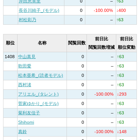
岸田恵美里
0
–
↑63
長谷川純子_(モデル)
0
-100.00%
↓400
村松彩乃
0
–
↑63
前日比
前日比
順位
名称
閲覧回数
閲覧回数増減
順位変動
1408
中山真見
0
–
↑63
歌田愛
0
–
↑63
松本亜希_(読者モデル)
0
–
↑63
西村渚
0
–
↑63
アリエル_(タレント)
0
-100.00%
↓293
菅家ゆかり_(モデル)
0
–
↑63
菊利友佳子
0
–
↑63
Shihomi
0
–
↑63
真鈴
0
-100.00%
↓148