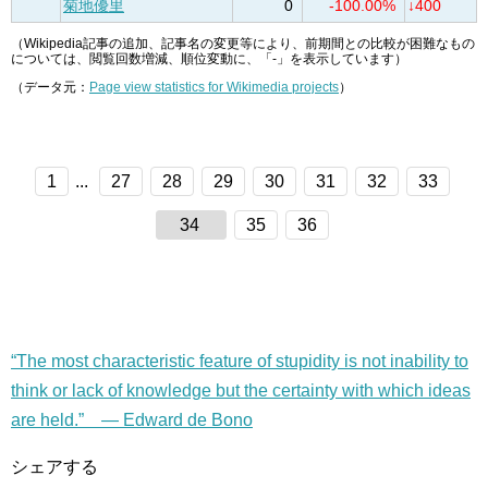
菊地優里
0
-100.00%
↓400
（Wikipedia記事の追加、記事名の変更等により、前期間との比較が困難なもの
については、閲覧回数増減、順位変動に、「-」を表示しています）
（データ元：
Page view statistics for Wikimedia projects
）
1
...
27
28
29
30
31
32
33
34
35
36
“The most characteristic feature of stupidity is not inability to
think or lack of knowledge but the certainty with which ideas
are held.” — Edward de Bono
シェアする