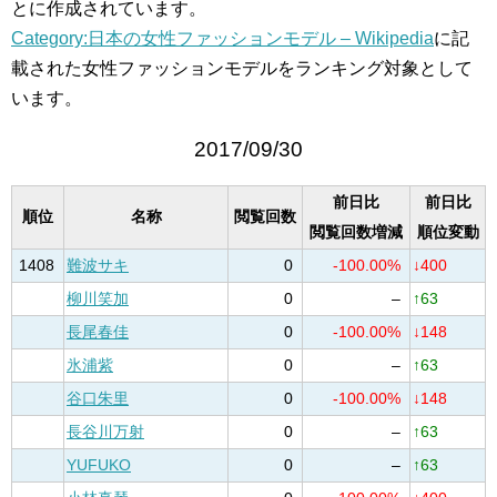
とに作成されています。
Category:日本の女性ファッションモデル – Wikipedia
に記
載された女性ファッションモデルをランキング対象として
います。
2017/09/30
前日比
前日比
順位
名称
閲覧回数
閲覧回数増減
順位変動
1408
難波サキ
0
-100.00%
↓400
柳川笑加
0
–
↑63
長尾春佳
0
-100.00%
↓148
氷浦紫
0
–
↑63
谷口朱里
0
-100.00%
↓148
長谷川万射
0
–
↑63
YUFUKO
0
–
↑63