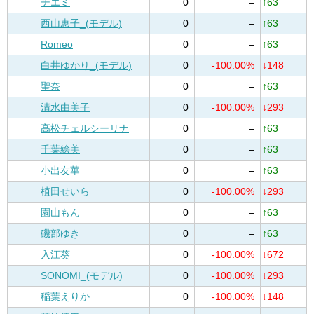
チエミ
0
–
↑63
西山恵子_(モデル)
0
–
↑63
Romeo
0
–
↑63
白井ゆかり_(モデル)
0
-100.00%
↓148
聖奈
0
–
↑63
清水由美子
0
-100.00%
↓293
高松チェルシーリナ
0
–
↑63
千葉絵美
0
–
↑63
小出友華
0
–
↑63
植田せいら
0
-100.00%
↓293
園山もん
0
–
↑63
磯部ゆき
0
–
↑63
入江葵
0
-100.00%
↓672
SONOMI_(モデル)
0
-100.00%
↓293
稲葉えりか
0
-100.00%
↓148