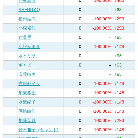
小林真琴
0
-100.00%
↓400
SHERRY.Q
0
–
↑63
植田結衣
0
-100.00%
↓293
小森裕佳
0
-100.00%
↓293
辻美里
0
–
↑63
小祝麻里亜
0
-100.00%
↓148
水木リサ
0
–
↑63
ギャビー
0
–
↑63
安藤晴美
0
–
↑63
吉田セイラ
0
-100.00%
↓148
加東希望
0
-100.00%
↓148
水沢紀子
0
-100.00%
↓148
岡崎由佳
0
-100.00%
↓148
加藤葉月
0
-100.00%
↓293
鈴木雅子_(タレント)
0
-100.00%
↓148