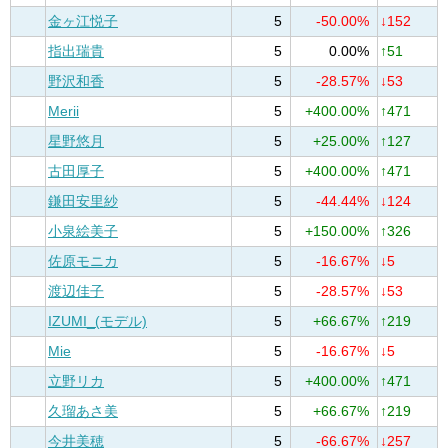
金ヶ江悦子
5
-50.00%
↓152
指出瑞貴
5
0.00%
↑51
野沢和香
5
-28.57%
↓53
Merii
5
+400.00%
↑471
星野悠月
5
+25.00%
↑127
古田厚子
5
+400.00%
↑471
鎌田安里紗
5
-44.44%
↓124
小泉絵美子
5
+150.00%
↑326
佐原モニカ
5
-16.67%
↓5
渡辺佳子
5
-28.57%
↓53
IZUMI_(モデル)
5
+66.67%
↑219
Mie
5
-16.67%
↓5
立野リカ
5
+400.00%
↑471
久瑠あさ美
5
+66.67%
↑219
今井美穂
5
-66.67%
↓257