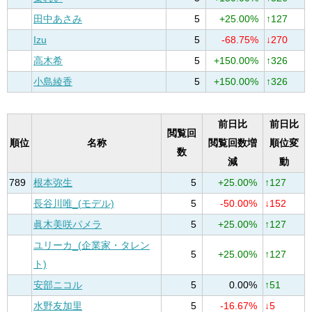
田中あさみ
5
+25.00%
↑127
Izu
5
-68.75%
↓270
高木希
5
+150.00%
↑326
小島綾香
5
+150.00%
↑326
前日比
前日比
閲覧回
順位
名称
閲覧回数増
順位変
数
減
動
789
根本弥生
5
+25.00%
↑127
長谷川唯_(モデル)
5
-50.00%
↓152
眞木美咲パメラ
5
+25.00%
↑127
ユリーカ_(企業家・タレン
5
+25.00%
↑127
ト)
安部ニコル
5
0.00%
↑51
水野友加里
5
-16.67%
↓5