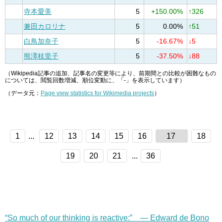
寺本愛美
5
+150.00%
↑326
兼田カロリナ
5
0.00%
↑51
白鳥加奈子
5
-16.67%
↓5
熊澤枝里子
5
-37.50%
↓88
（Wikipedia記事の追加、記事名の変更等により、前期間との比較が困難なもの
については、閲覧回数増減、順位変動に、「-」を表示しています）
（データ元：
Page view statistics for Wikimedia projects
）
1
...
12
13
14
15
16
17
18
19
20
21
...
36
“So much of our thinking is reactive:” — Edward de Bono