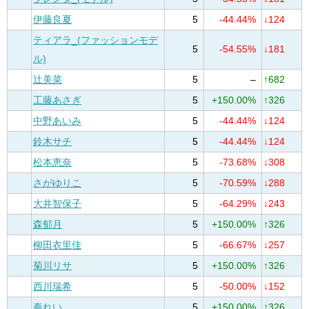
伊藤良夏
5
-44.44%
↓124
ティアラ_(ファッションモデ
5
-54.55%
↓181
ル)
辻美菜
5
–
↑682
工藤あさぎ
5
+150.00%
↑326
中野あいみ
5
-44.44%
↓124
鈴木サチ
5
-44.44%
↓124
松本恵奈
5
-73.68%
↓308
さがゆりこ
5
-70.59%
↓288
大井智保子
5
-64.29%
↓243
森郁月
5
+150.00%
↑326
柳田衣里佳
5
-66.67%
↓257
菊川リサ
5
+150.00%
↑326
西川瑞希
5
-50.00%
↓152
秦れい
5
+150.00%
↑326