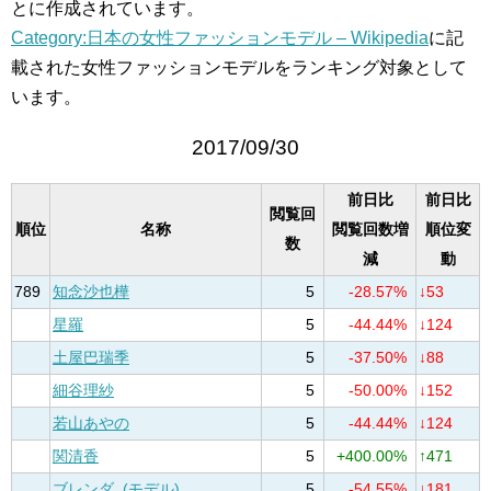
とに作成されています。
Category:日本の女性ファッションモデル – Wikipedia
に記
載された女性ファッションモデルをランキング対象として
います。
2017/09/30
前日比
前日比
閲覧回
順位
名称
閲覧回数増
順位変
数
減
動
789
知念沙也樺
5
-28.57%
↓53
星羅
5
-44.44%
↓124
土屋巴瑞季
5
-37.50%
↓88
細谷理紗
5
-50.00%
↓152
若山あやの
5
-44.44%
↓124
関清香
5
+400.00%
↑471
ブレンダ_(モデル)
5
-54.55%
↓181