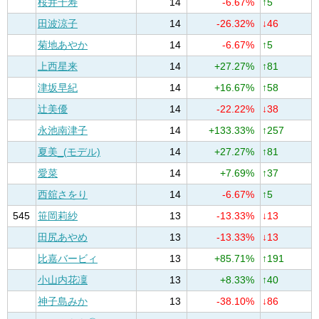
桜井千寿
14
-6.67%
↑5
田波涼子
14
-26.32%
↓46
菊地あやか
14
-6.67%
↑5
上西星来
14
+27.27%
↑81
津坂早紀
14
+16.67%
↑58
辻美優
14
-22.22%
↓38
永池南津子
14
+133.33%
↑257
夏美_(モデル)
14
+27.27%
↑81
愛菜
14
+7.69%
↑37
西舘さをり
14
-6.67%
↑5
545
笹岡莉紗
13
-13.33%
↓13
田尻あやめ
13
-13.33%
↓13
比嘉バービィ
13
+85.71%
↑191
小山内花凜
13
+8.33%
↑40
神子島みか
13
-38.10%
↓86