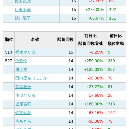
鈴木裕乃
15
-37.50%
↓86
伊東美華
15
+275.00%
↑402
鮎川陽子
15
+66.67%
↑151
前日比
前日比
順位
名称
閲覧回数
閲覧回数増減
順位変動
514
福永マリカ
15
-6.25%
↑5
527
依吹怜
14
+250.00%
↑389
川上愛
14
+133.33%
↑257
田中里奈_(モデル)
14
-36.36%
↓78
堂珍敦子
14
+27.27%
↑81
小山ひかる
14
-17.65%
↓26
堀尾実咲
14
+180.00%
↑313
竹富聖花
14
-63.16%
↓192
弓あきら
14
-36.36%
↓78