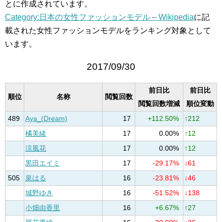
とに作成されています。
Category:日本の女性ファッションモデル – Wikipedia
に記
載された女性ファッションモデルをランキング対象として
います。
2017/09/30
前日比
前日比
順位
名称
閲覧回数
閲覧回数増減
順位変動
489
Aya_(Dream)
17
+112.50%
↑212
橘美緒
17
0.00%
↑12
涼風花
17
0.00%
↑12
黒田エイミ
17
-29.17%
↓61
505
泉はる
16
-23.81%
↓46
城野ゆき
16
-51.52%
↓138
小畑由香里
16
+6.67%
↑27