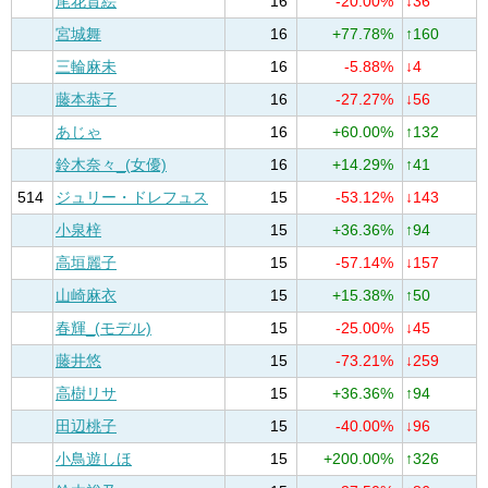
尾花貴絵
16
-20.00%
↓36
宮城舞
16
+77.78%
↑160
三輪麻未
16
-5.88%
↓4
藤本恭子
16
-27.27%
↓56
あじゃ
16
+60.00%
↑132
鈴木奈々_(女優)
16
+14.29%
↑41
514
ジュリー・ドレフュス
15
-53.12%
↓143
小泉梓
15
+36.36%
↑94
高垣麗子
15
-57.14%
↓157
山崎麻衣
15
+15.38%
↑50
春輝_(モデル)
15
-25.00%
↓45
藤井悠
15
-73.21%
↓259
高樹リサ
15
+36.36%
↑94
田辺桃子
15
-40.00%
↓96
小鳥遊しほ
15
+200.00%
↑326