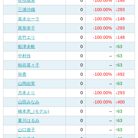
佐伯成美
0
-100.00%
↓148
三浦沙織
0
-100.00%
↓293
泉水セーラ
0
-100.00%
↓148
尾形幸子
0
-100.00%
↓293
吉竹エリ
0
-100.00%
↓148
船津未帆
0
–
↑63
中村伶
0
–
↑63
柏谷菜々子
0
–
↑63
弥香
0
-100.00%
↓492
山岡由実
0
–
↑63
月本えり
0
-100.00%
↓293
山田みなみ
0
-100.00%
↓400
橋本恵_(モデル)
0
–
↑63
夏川はるみ
0
–
↑63
山口遊子
0
–
↑63