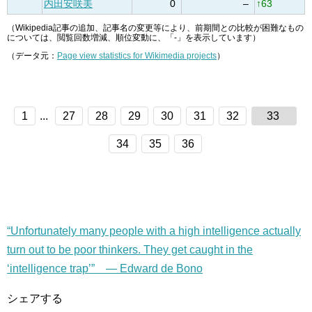
内田安咲美
0
–
↑63
（Wikipedia記事の追加、記事名の変更等により、前期間との比較が困難なもの
については、閲覧回数増減、順位変動に、「-」を表示しています）
（データ元：
Page view statistics for Wikimedia projects
）
1
...
27
28
29
30
31
32
33
34
35
36
“Unfortunately many people with a high intelligence actually
turn out to be poor thinkers. They get caught in the
‘intelligence trap’” — Edward de Bono
シェアする