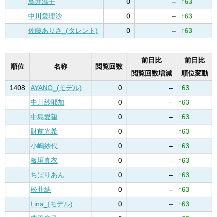
鳥井温子
0
–
↑63
中川愛理沙
0
–
↑63
佐藤ありさ_(タレント)
0
–
↑63
前日比
前日比
順位
名称
閲覧回数
閲覧回数増減
順位変動
1408
AYANO_(モデル)
0
–
↑63
中川紗耶加
0
–
↑63
中島愛望
0
–
↑63
財前光希
0
–
↑63
小嶋紗代
0
–
↑63
板垣真衣
0
–
↑63
ちばりあん
0
–
↑63
松井結
0
–
↑63
Lina_(モデル)
0
–
↑63