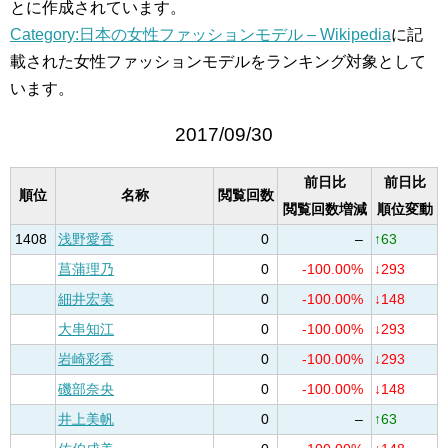
とに作成されています。
Category:日本の女性ファッションモデル – Wikipedia
に記
載された女性ファッションモデルをランキング対象として
います。
2017/09/30
前日比
前日比
順位
名称
閲覧回数
閲覧回数増減
順位変動
1408
浅野愛香
0
–
↑63
菖蒲理乃
0
-100.00%
↓293
細井宏美
0
-100.00%
↓148
大串知江
0
-100.00%
↓293
岩崎彩香
0
-100.00%
↓293
磯部奈央
0
-100.00%
↓148
井上美帆
0
–
↑63