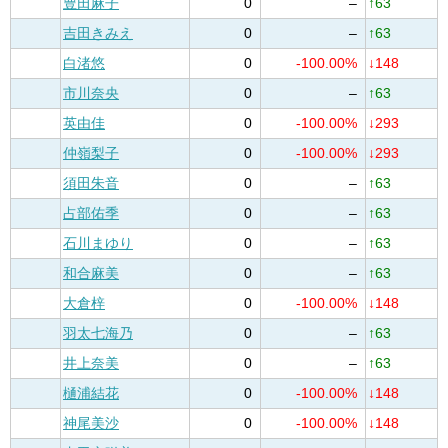
豊田麻子
0
–
↑63
吉田きみえ
0
–
↑63
白渚悠
0
-100.00%
↓148
市川奈央
0
–
↑63
英由佳
0
-100.00%
↓293
仲嶺梨子
0
-100.00%
↓293
須田朱音
0
–
↑63
占部佑季
0
–
↑63
石川まゆり
0
–
↑63
和合麻美
0
–
↑63
大倉梓
0
-100.00%
↓148
羽太七海乃
0
–
↑63
井上奈美
0
–
↑63
樋浦結花
0
-100.00%
↓148
神尾美沙
0
-100.00%
↓148