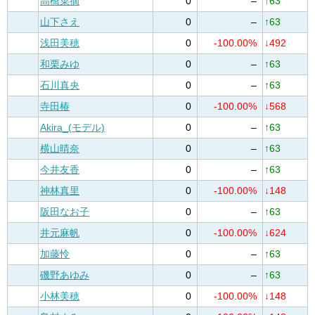
高橋菜摘
0
–
↑63
山下さえ
0
–
↑63
浅田美穂
0
-100.00%
↓492
和栗みゆ
0
–
↑63
石川真央
0
–
↑63
寺田椿
0
-100.00%
↓568
Akira_(モデル)
0
–
↑63
横山晴奈
0
–
↑63
今井友香
0
–
↑63
神林真里
0
-100.00%
↓148
阪田なお子
0
–
↑63
井元麻帆
0
-100.00%
↓624
加藤怜
0
–
↑63
磯野あゆみ
0
–
↑63
小林美穂
0
-100.00%
↓148