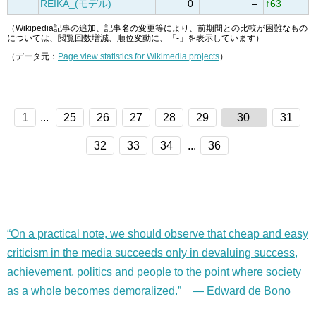
REIKA_(モデル)
0
–
↑63
（Wikipedia記事の追加、記事名の変更等により、前期間との比較が困難なもの
については、閲覧回数増減、順位変動に、「-」を表示しています）
（データ元：
Page view statistics for Wikimedia projects
）
1
...
25
26
27
28
29
30
31
32
33
34
...
36
“On a practical note, we should observe that cheap and easy
criticism in the media succeeds only in devaluing success,
achievement, politics and people to the point where society
as a whole becomes demoralized.” — Edward de Bono