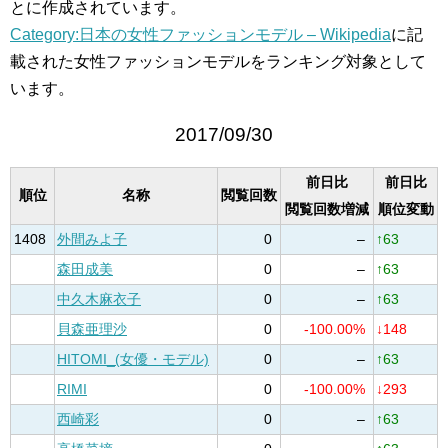
とに作成されています。
Category:日本の女性ファッションモデル – Wikipedia
に記
載された女性ファッションモデルをランキング対象として
います。
2017/09/30
前日比
前日比
順位
名称
閲覧回数
閲覧回数増減
順位変動
1408
外間みよ子
0
–
↑63
森田成美
0
–
↑63
中久木麻衣子
0
–
↑63
貝森亜理沙
0
-100.00%
↓148
HITOMI_(女優・モデル)
0
–
↑63
RIMI
0
-100.00%
↓293
西崎彩
0
–
↑63