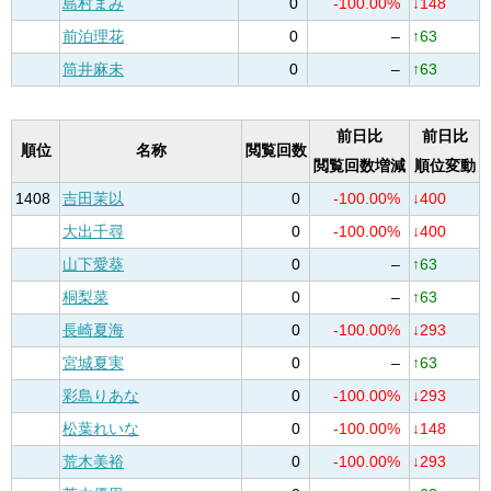
島村まみ
0
-100.00%
↓148
前泊理花
0
–
↑63
筒井麻未
0
–
↑63
前日比
前日比
順位
名称
閲覧回数
閲覧回数増減
順位変動
1408
吉田茉以
0
-100.00%
↓400
大出千尋
0
-100.00%
↓400
山下愛葵
0
–
↑63
桐梨菜
0
–
↑63
長崎夏海
0
-100.00%
↓293
宮城夏実
0
–
↑63
彩島りあな
0
-100.00%
↓293
松葉れいな
0
-100.00%
↓148
荒木美裕
0
-100.00%
↓293