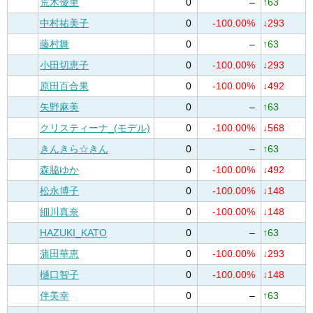
荒木優里
0
–
↑63
中村祐美子
0
-100.00%
↓293
藤村舞
0
–
↑63
小田切恵子
0
-100.00%
↓293
原田百合果
0
-100.00%
↓492
矢野麻美
0
–
↑63
クリスティーナ_(モデル)
0
-100.00%
↓568
きんきら☆きん
0
–
↑63
森脇ゆか
0
-100.00%
↓492
松永博子
0
-100.00%
↓148
細川真奈
0
-100.00%
↓148
HAZUKI_KATO
0
–
↑63
蒲田華恵
0
-100.00%
↓293
樋口智子
0
-100.00%
↓148
伴美幸
0
–
↑63