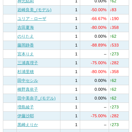
神元結莉
1
0.00%
↑62
岩崎良美_(モデル)
1
-50.00%
↓83
ユリア・ローザ
1
-66.67%
↓190
吉田夏海
1
-80.00%
↓358
のりたえ
1
0.00%
↑62
藤岡静香
1
-88.89%
↓533
宮本りえ
1
–
↑273
三浦真理子
1
-75.00%
↓282
杉浦里穂
1
-80.00%
↓358
田中セシル
1
0.00%
↑62
橋野真依子
1
0.00%
↑62
田中美奈子_(モデル)
1
0.00%
↑62
増島綾子
1
–
↑273
伊藤沙耶
1
-75.00%
↓282
黒崎えりか
1
–
↑273