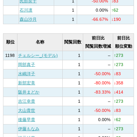
民部良子
1
-50.00%
↓83
石川凛
1
0.00%
↑62
森山沙月
1
-66.67%
↓190
前日比
前日比
順位
名称
閲覧回数
閲覧回数増減
順位変動
1198
チェルシー_(モデル)
1
–
↑273
岡部真子
1
–
↑273
水嶋洋子
1
-50.00%
↓83
新部宏美
1
-80.00%
↓358
阪井まどか
1
-83.33%
↓414
吉江幸貴
1
–
↑273
大山貴世
1
-50.00%
↓83
後藤早貴
1
0.00%
↑62
伊藤もなみ
1
–
↑273