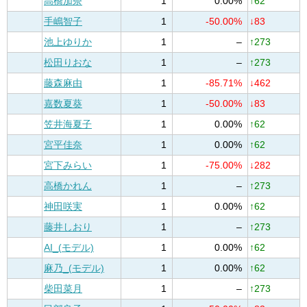
高橋加奈
1
0.00%
↑62
手嶋智子
1
-50.00%
↓83
池上ゆりか
1
–
↑273
松田りおな
1
–
↑273
藤森麻由
1
-85.71%
↓462
嘉数夏葵
1
-50.00%
↓83
笠井海夏子
1
0.00%
↑62
宮平佳奈
1
0.00%
↑62
宮下みらい
1
-75.00%
↓282
高橋かれん
1
–
↑273
神田咲実
1
0.00%
↑62
藤井しおり
1
–
↑273
AI_(モデル)
1
0.00%
↑62
麻乃_(モデル)
1
0.00%
↑62
柴田菜月
1
–
↑273