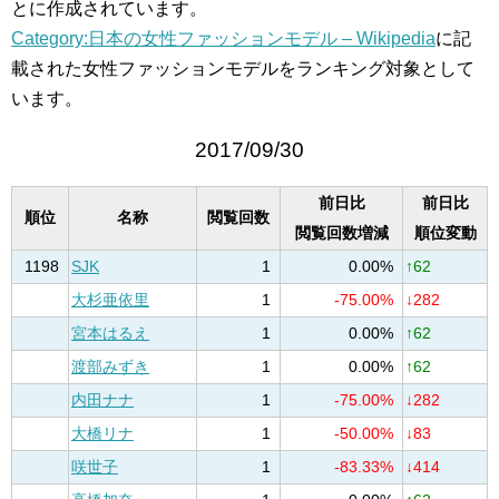
とに作成されています。
Category:日本の女性ファッションモデル – Wikipedia
に記
載された女性ファッションモデルをランキング対象として
います。
2017/09/30
前日比
前日比
順位
名称
閲覧回数
閲覧回数増減
順位変動
1198
SJK
1
0.00%
↑62
大杉亜依里
1
-75.00%
↓282
宮本はるえ
1
0.00%
↑62
渡部みずき
1
0.00%
↑62
内田ナナ
1
-75.00%
↓282
大橋リナ
1
-50.00%
↓83
咲世子
1
-83.33%
↓414