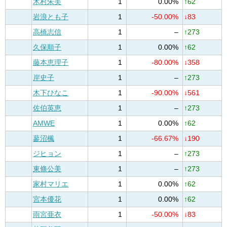
木村朱美
1
0.00%
↑62
岩浪とも子
1
-50.00%
↓83
高橋志信
1
–
↑273
久保順子
1
0.00%
↑62
藤本恵理子
1
-80.00%
↓358
岸史子
1
–
↑273
木下ひなこ
1
-90.00%
↓561
佐伯英恵
1
–
↑273
AMWE
1
0.00%
↑62
蓼沼楓
1
-66.67%
↓190
ジヒョン
1
–
↑273
東條公美
1
–
↑273
家村マリエ
1
0.00%
↑62
宮本優花
1
0.00%
↑62
雨宮亜衣
1
-50.00%
↓83