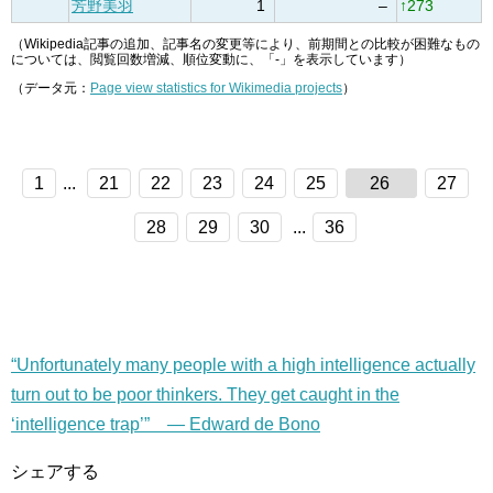
芳野美羽
1
–
↑273
（Wikipedia記事の追加、記事名の変更等により、前期間との比較が困難なもの
については、閲覧回数増減、順位変動に、「-」を表示しています）
（データ元：
Page view statistics for Wikimedia projects
）
1
...
21
22
23
24
25
26
27
28
29
30
...
36
“Unfortunately many people with a high intelligence actually
turn out to be poor thinkers. They get caught in the
‘intelligence trap’” — Edward de Bono
シェアする