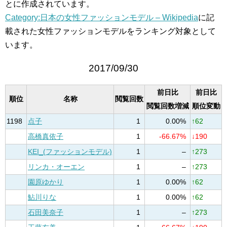
とに作成されています。
Category:日本の女性ファッションモデル – Wikipedia
に記
載された女性ファッションモデルをランキング対象として
います。
2017/09/30
前日比
前日比
順位
名称
閲覧回数
閲覧回数増減
順位変動
1198
点子
1
0.00%
↑62
高橋真依子
1
-66.67%
↓190
KEI_(ファッションモデル)
1
–
↑273
リンカ・オーエン
1
–
↑273
園原ゆかり
1
0.00%
↑62
鮎川りな
1
0.00%
↑62
石田美奈子
1
–
↑273