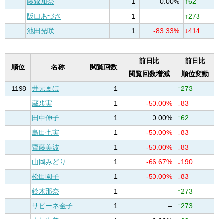
藤森加奈
1
0.00%
↑62
阪口あづさ
1
–
↑273
池田光咲
1
-83.33%
↓414
前日比
前日比
順位
名称
閲覧回数
閲覧回数増減
順位変動
1198
井元まほ
1
–
↑273
蔵歩実
1
-50.00%
↓83
田中伸子
1
0.00%
↑62
島田七実
1
-50.00%
↓83
齋藤美波
1
-50.00%
↓83
山岡みどり
1
-66.67%
↓190
松田園子
1
-50.00%
↓83
鈴木那奈
1
–
↑273
サビーネ金子
1
–
↑273