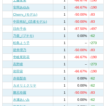
工藤友美
1
-66.67%
↓190
安岡あゆみ
1
-66.67%
↓190
Cherry_(モデル)
1
-50.00%
↓83
中田有紀_(読者モデル)
1
-50.00%
↓83
日向千歩
1
-87.50%
↓497
乃亜_(プチモ)
1
0.00%
↑62
松島よう子
1
–
↑273
碧井理乃
1
-50.00%
↓83
壱岐尾彩花
1
-66.67%
↓190
高野瞳
1
–
↑273
岩田宙
1
-66.67%
↓190
赤嶺梨奈
1
0.00%
↑62
カオリミクリヤ
1
0.00%
↑62
勝呂玲羅
1
-50.00%
↓83
水瀬あいみ
1
0.00%
↑62