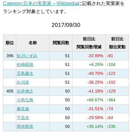
Category:日本の実業家 – Wikipedia
に記載された実業家を
ランキング対象としています。
2017/09/30
前日比
前日比
順位
名称
閲覧回数
閲覧回数増減
順位変動
396
鮎川いずみ
51
-32.89%
↓81
松崎昭雄
51
+6.25%
↑104
五島慶太
51
-40.70%
↓122
白川道
51
-36.25%
↓102
405
出井伸之
50
-41.18%
↓129
小島弘務
50
+66.67%
↑364
麻生巌
50
-31.51%
↓74
千昌夫
50
-29.58%
↓64
岡本昭彦
50
+35.14%
↑235