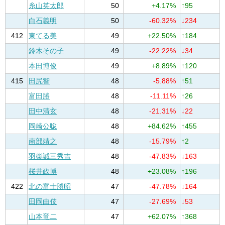
糸山英太郎
50
+4.17%
↑95
白石義明
50
-60.32%
↓234
412
東てる美
49
+22.50%
↑184
鈴木その子
49
-22.22%
↓34
本田博俊
49
+8.89%
↑120
415
田尻智
48
-5.88%
↑51
富田勝
48
-11.11%
↑26
田中清玄
48
-21.31%
↓22
岡崎公聡
48
+84.62%
↑455
南部靖之
48
-15.79%
↑2
羽柴誠三秀吉
48
-47.83%
↓163
桜井政博
48
+23.08%
↑196
422
北の富士勝昭
47
-47.78%
↓164
田岡由伎
47
-27.69%
↓53
山本竜二
47
+62.07%
↑368