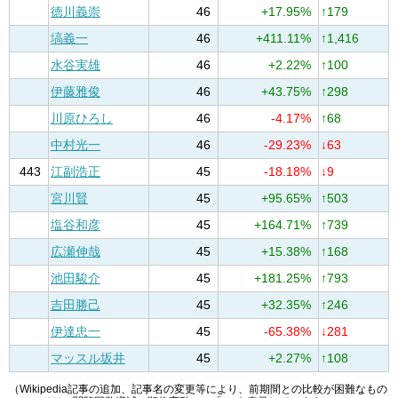
徳川義崇
46
+17.95%
↑179
塙義一
46
+411.11%
↑1,416
水谷実雄
46
+2.22%
↑100
伊藤雅俊
46
+43.75%
↑298
川原ひろし
46
-4.17%
↑68
中村光一
46
-29.23%
↓63
443
江副浩正
45
-18.18%
↓9
宮川賢
45
+95.65%
↑503
塩谷和彦
45
+164.71%
↑739
広瀬伸哉
45
+15.38%
↑168
池田駿介
45
+181.25%
↑793
吉田勝己
45
+32.35%
↑246
伊達忠一
45
-65.38%
↓281
マッスル坂井
45
+2.27%
↑108
（Wikipedia記事の追加、記事名の変更等により、前期間との比較が困難なもの