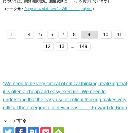
については、閲覧回数増減、順位変動に、「-」を表示しています）
（データ元：
Page view statistics for Wikimedia projects
）
1
...
4
5
6
7
8
9
10
11
12
13
...
149
“We need to be very critical of critical thinking, realizing that
it is often a cheap and easy exercise. We need to
understand that the easy use of critical thinking makes very
difficult the emergence of new ideas.” — Edward de Bono
シェアする