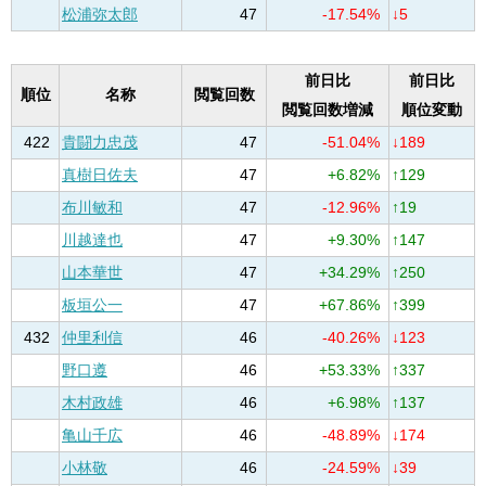
松浦弥太郎
47
-17.54%
↓5
前日比
前日比
順位
名称
閲覧回数
閲覧回数増減
順位変動
422
貴闘力忠茂
47
-51.04%
↓189
真樹日佐夫
47
+6.82%
↑129
布川敏和
47
-12.96%
↑19
川越達也
47
+9.30%
↑147
山本華世
47
+34.29%
↑250
板垣公一
47
+67.86%
↑399
432
仲里利信
46
-40.26%
↓123
野口遵
46
+53.33%
↑337
木村政雄
46
+6.98%
↑137
亀山千広
46
-48.89%
↓174
小林敬
46
-24.59%
↓39