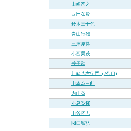
山崎徳之
西田在賢
鈴木三千代
青山行雄
三津原博
小西業茂
兼子勲
川崎八右衛門_(2代目)
山本為三郎
内山斉
小島梨揮
山谷拓志
関口智弘