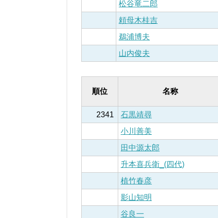
松谷竜二郎
頼母木桂吉
鵜浦博夫
山内俊夫
順位
名称
2341
石黒靖尋
小川善美
田中源太郎
升本喜兵衛_(四代)
植竹春彦
影山知明
谷良一