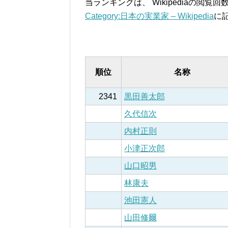
当ランキングは、 Wikipediaの閲
Category:日本の実業家 – Wikipedia
に
順位
名称
2341
黒田善太郎
久代信次
内村正則
小津正次郎
山口昭男
林康夫
池田憲人
山田修爾