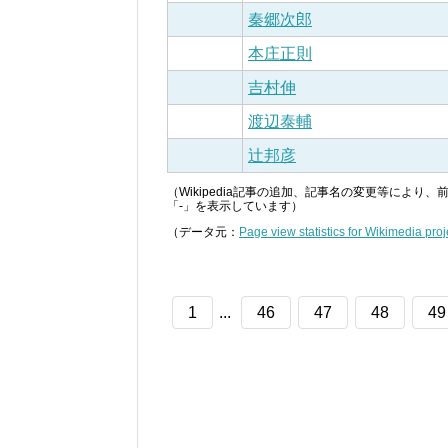
秦郷次郎
本庄正則
吉村伸
渡辺泰輔
辻邦彦
（Wikipedia記事の追加、記事名の変更等によ
「-」を表示しています）
（データ元：
Page view statistics for Wikimedia proj
1
...
46
47
48
49