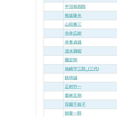
平沼恭四郎
熊坂隆光
山田勝三
寺井広樹
井奥貞雄
清水満昭
團宏明
地崎宇三郎_(三代)
釼持誠
正村竹一
栗林五朔
窪園千枝子
朝妻一郎