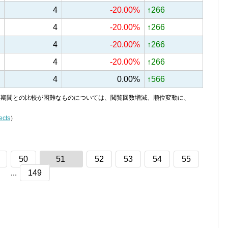
4
-20.00%
↑266
4
-20.00%
↑266
4
-20.00%
↑266
4
-20.00%
↑266
4
0.00%
↑566
り、前期間との比較が困難なものについては、閲覧回数増減、順位変動に、
ects
）
50
51
52
53
54
55
...
149