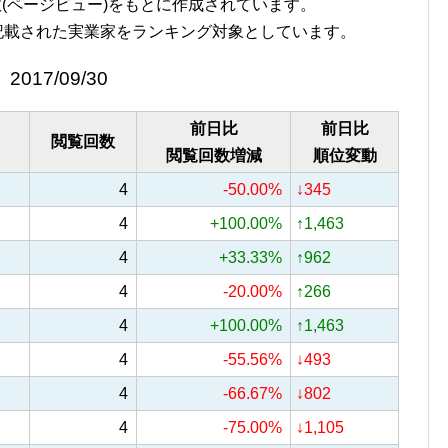
覧回数(ページビュー)をもとに作成されています。
記載された実業家をランキング対象としています。
2017/09/30
前日比
前日比
閲覧回数
閲覧回数増減
順位変動
4
-50.00%
↓345
4
+100.00%
↑1,463
4
+33.33%
↑962
4
-20.00%
↑266
4
+100.00%
↑1,463
4
-55.56%
↓493
4
-66.67%
↓802
4
-75.00%
↓1,105