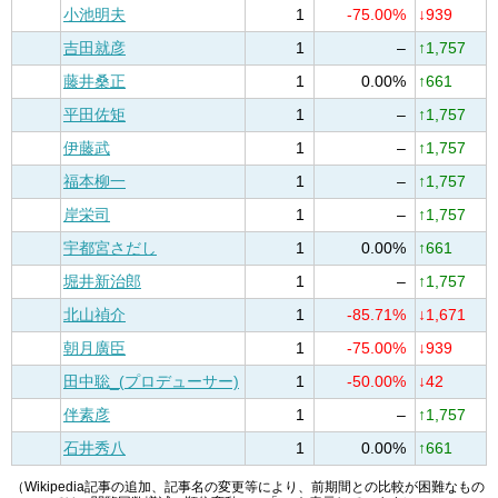
小池明夫
1
-75.00%
↓939
吉田就彦
1
–
↑1,757
藤井桑正
1
0.00%
↑661
平田佐矩
1
–
↑1,757
伊藤武
1
–
↑1,757
福本柳一
1
–
↑1,757
岸栄司
1
–
↑1,757
宇都宮さだし
1
0.00%
↑661
堀井新治郎
1
–
↑1,757
北山禎介
1
-85.71%
↓1,671
朝月廣臣
1
-75.00%
↓939
田中聡_(プロデューサー)
1
-50.00%
↓42
伴素彦
1
–
↑1,757
石井秀八
1
0.00%
↑661
（Wikipedia記事の追加、記事名の変更等により、前期間との比較が困難なもの