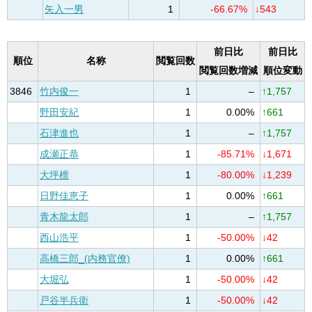
矢入一男
1
-66.67%
↓543
前日比
前日比
順位
名称
閲覧回数
閲覧回数増減
順位変動
3846
竹内俊一
1
–
↑1,757
野田安紀
1
0.00%
↑661
石津進也
1
–
↑1,757
成瀬正恭
1
-85.71%
↓1,671
大坪檀
1
-80.00%
↓1,239
日野佳恵子
1
0.00%
↑661
青木龍太郎
1
–
↑1,757
西山浩平
1
-50.00%
↓42
高橋三郎_(内務官僚)
1
0.00%
↑661
大堀弘
1
-50.00%
↓42
戸谷半兵衛
1
-50.00%
↓42