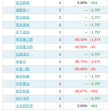
渡辺銕蔵
1
0.00%
↑661
漆野寿一
1
–
↑1,757
西谷能雄
1
–
↑1,757
荒木杏奈
1
–
↑1,757
木下雄治
1
–
↑1,757
間宮勝三郎
1
-83.33%
↓1,474
深尾隆太郎
1
-50.00%
↓42
石黒清介
1
–
↑1,757
米倉功
1
-85.71%
↓1,671
中冨一郎
1
-50.00%
↓42
篠田裕輔
1
–
↑1,757
中村寛治
1
–
↑1,757
新田和長
1
-66.67%
↓543
田中淳平
1
–
↑1,757
古荘四郎彦
1
0.00%
↑661