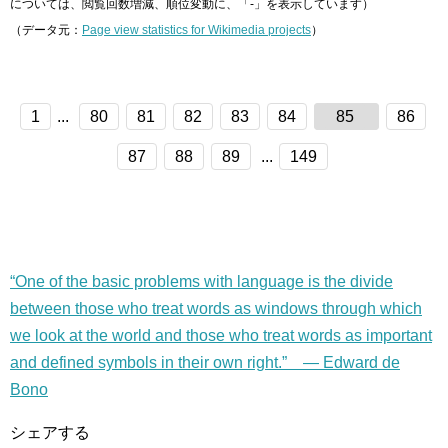
については、閲覧回数増減、順位変動に、「-」を表示しています）
（データ元：
Page view statistics for Wikimedia projects
）
1
...
80
81
82
83
84
85
86
87
88
89
...
149
“One of the basic problems with language is the divide
between those who treat words as windows through which
we look at the world and those who treat words as important
and defined symbols in their own right.” — Edward de
Bono
シェアする