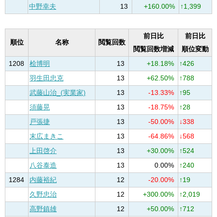
中野幸夫
13
+160.00%
↑1,399
前日比
前日比
順位
名称
閲覧回数
閲覧回数増減
順位変動
1208
桧博明
13
+18.18%
↑426
羽生田忠克
13
+62.50%
↑788
武藤山治_(実業家)
13
-13.33%
↑95
須藤晃
13
-18.75%
↑28
戸張捷
13
-50.00%
↓338
末広まきこ
13
-64.86%
↓568
上田啓介
13
+30.00%
↑524
八谷泰造
13
0.00%
↑240
1284
内藤裕紀
12
-20.00%
↑19
久野忠治
12
+300.00%
↑2,019
高野鎮雄
12
+50.00%
↑712