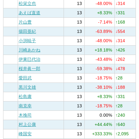
松栄立也
13
-48.00%
↓314
あえば直道
13
+8.33%
↑331
片山豊
13
-7.14%
↑168
揚田亜紀
13
-63.89%
↓554
小渕暁子
13
-48.00%
↓314
川崎あかね
13
+18.18%
↑426
伊東巳代治
13
-43.48%
↓262
桜井眞一郎
13
-59.38%
↓478
愛田武
13
-18.75%
↑28
黒川文雄
13
-38.10%
↓188
松島庸
13
+8.33%
↑331
南克幸
13
-18.75%
↑28
木挽司
13
0.00%
↑240
村上公康
13
+44.44%
↑640
峰国安
13
+333.33%
↑2,095