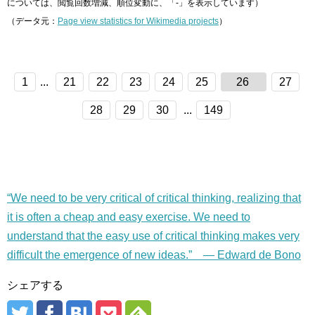
については、閲覧回数増減、順位変動に、「-」を表示しています）
（データ元：
Page view statistics for Wikimedia projects
）
1
...
21
22
23
24
25
26
27
28
29
30
...
149
“We need to be very critical of critical thinking, realizing that
it is often a cheap and easy exercise. We need to
understand that the easy use of critical thinking makes very
difficult the emergence of new ideas.” — Edward de Bono
シェアする