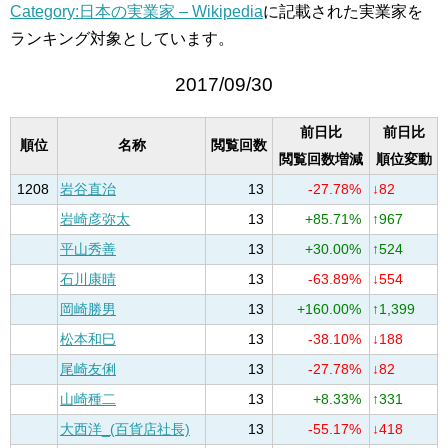
Category:日本の実業家 – Wikipedia
に記載された実業家を
ランキング対象としています。
2017/09/30
前日比
前日比
順位
名称
閲覧回数
閲覧回数増減
順位変動
1208
岩谷直治
13
-27.78%
↓82
岩崎彦弥太
13
+85.71%
↑967
平山秀善
13
+30.00%
↑524
石川康晴
13
-63.89%
↓554
岡崎勝男
13
+160.00%
↑1,399
松本和巳
13
-38.10%
↓188
尾崎友俐
13
-27.78%
↓82
山崎種二
13
+8.33%
↑331
大西洋_(百貨店社長)
13
-55.17%
↓418