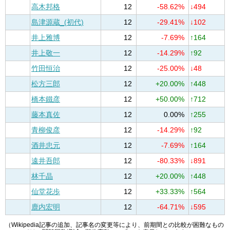
高木邦格
12
-58.62%
↓494
島津源蔵_(初代)
12
-29.41%
↓102
井上雅博
12
-7.69%
↑164
井上敬一
12
-14.29%
↑92
竹田恒治
12
-25.00%
↓48
松方三郎
12
+20.00%
↑448
橋本鐵彦
12
+50.00%
↑712
藤本真佐
12
0.00%
↑255
青柳俊彦
12
-14.29%
↑92
酒井忠元
12
-7.69%
↑164
遠井吾郎
12
-80.33%
↓891
林千晶
12
+20.00%
↑448
仙堂花歩
12
+33.33%
↑564
鹿内宏明
12
-64.71%
↓595
（Wikipedia記事の追加、記事名の変更等により、前期間との比較が困難なもの