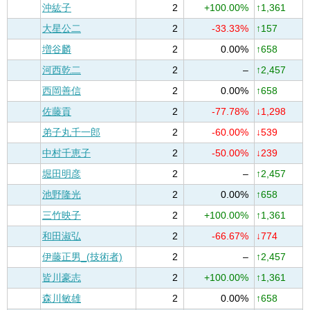
沖紘子
2
+100.00%
↑1,361
大星公二
2
-33.33%
↑157
増谷麟
2
0.00%
↑658
河西乾二
2
–
↑2,457
西岡善信
2
0.00%
↑658
佐藤貢
2
-77.78%
↓1,298
弟子丸千一郎
2
-60.00%
↓539
中村千恵子
2
-50.00%
↓239
堀田明彦
2
–
↑2,457
池野隆光
2
0.00%
↑658
三竹映子
2
+100.00%
↑1,361
和田淑弘
2
-66.67%
↓774
伊藤正男_(技術者)
2
–
↑2,457
皆川豪志
2
+100.00%
↑1,361
森川敏雄
2
0.00%
↑658