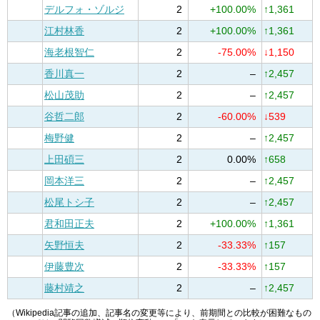
デルフォ・ゾルジ
2
+100.00%
↑1,361
江村林香
2
+100.00%
↑1,361
海老根智仁
2
-75.00%
↓1,150
香川真一
2
–
↑2,457
松山茂助
2
–
↑2,457
谷哲二郎
2
-60.00%
↓539
梅野健
2
–
↑2,457
上田碩三
2
0.00%
↑658
岡本洋三
2
–
↑2,457
松尾トシ子
2
–
↑2,457
君和田正夫
2
+100.00%
↑1,361
矢野恒夫
2
-33.33%
↑157
伊藤豊次
2
-33.33%
↑157
藤村靖之
2
–
↑2,457
（Wikipedia記事の追加、記事名の変更等により、前期間との比較が困難なもの