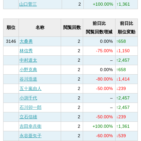
山口菅三
2
+100.00%
↑1,361
前日比
前日比
順位
名称
閲覧回数
閲覧回数増減
順位変動
3146
大桑勇
2
0.00%
↑658
林信秀
2
-75.00%
↓1,150
中村道太
2
–
↑2,457
小野克典
2
0.00%
↑658
谷川浩道
2
-80.00%
↓1,414
五十嵐由人
2
-50.00%
↓239
小渕千代
2
–
↑2,457
石川卯一郎
2
–
↑2,457
立石信雄
2
-50.00%
↓239
吉田幸兵衛
2
+100.00%
↑1,361
永谷亜矢子
2
-60.00%
↓539