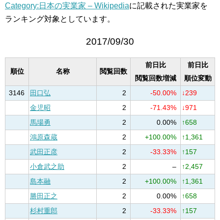
Category:日本の実業家 – Wikipedia
に記載された実業家を
ランキング対象としています。
2017/09/30
前日比
前日比
順位
名称
閲覧回数
閲覧回数増減
順位変動
3146
田口弘
2
-50.00%
↓239
金児昭
2
-71.43%
↓971
馬場勇
2
0.00%
↑658
鴻原森蔵
2
+100.00%
↑1,361
武田正彦
2
-33.33%
↑157
小倉武之助
2
–
↑2,457
島本融
2
+100.00%
↑1,361
勝田正之
2
0.00%
↑658
杉村重郎
2
-33.33%
↑157