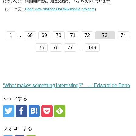
については、閲覧回数増減、順位変動に、「-」を表示しています）
（データ元：
Page view statistics for Wikimedia projects
）
1
...
68
69
70
71
72
73
74
75
76
77
...
149
“What makes something interesting?” — Edward de Bono
シェアする
フォローする