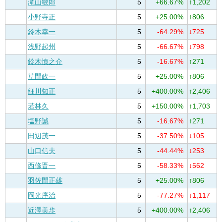
滝山敏郎
5
+66.67%
↑1,202
小野寺正
5
+25.00%
↑806
鈴木幸一
5
-64.29%
↓725
浅野起州
5
-66.67%
↓798
鈴木慎之介
5
-16.67%
↑271
草間政一
5
+25.00%
↑806
細川知正
5
+400.00%
↑2,406
若林久
5
+150.00%
↑1,703
塩野誠
5
-16.67%
↑271
田辺茂一
5
-37.50%
↓105
山口信夫
5
-44.44%
↓253
西條晋一
5
-58.33%
↓562
羽佐間正雄
5
+25.00%
↑806
岡光序治
5
-77.27%
↓1,117
近澤美歩
5
+400.00%
↑2,406