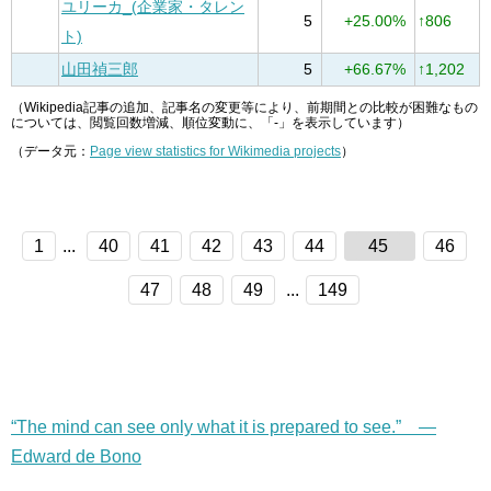
ユリーカ_(企業家・タレン
5
+25.00%
↑806
ト)
山田禎三郎
5
+66.67%
↑1,202
（Wikipedia記事の追加、記事名の変更等により、前期間との比較が困難なもの
については、閲覧回数増減、順位変動に、「-」を表示しています）
（データ元：
Page view statistics for Wikimedia projects
）
1
...
40
41
42
43
44
45
46
47
48
49
...
149
“The mind can see only what it is prepared to see.” —
Edward de Bono