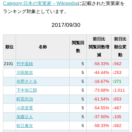
Category:日本の実業家 – Wikipedia
に記載された実業家を
ランキング対象としています。
2017/09/30
前日比
前日比
閲覧回
順位
名称
閲覧回数増
順位変
数
減
動
2101
竹中直純
5
-58.33%
↓562
川田龍吉
5
-44.44%
↓253
矢野さとる
5
-16.67%
↑271
下中弥三郎
5
-73.68%
↓1,011
町田忠治
5
-61.54%
↓653
小高登貫
5
-54.55%
↓467
加森公人
5
-37.50%
↓105
松江春次
5
-58.33%
↓562