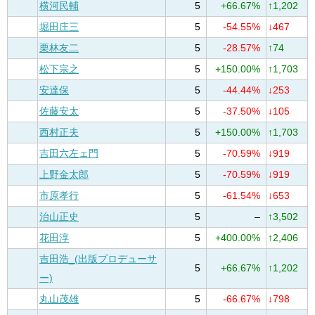
横河民輔
5
+66.67%
↑1,202
堀田庄三
5
-54.55%
↓467
栗林友二
5
-28.57%
↑74
松下宗之
5
+150.00%
↑1,703
安達保
5
-44.44%
↓253
佐藤安太
5
-37.50%
↓105
西村正夫
5
+150.00%
↑1,703
吉田六左ェ門
5
-70.59%
↓919
上野金太郎
5
-70.59%
↓919
市原孝行
5
-61.54%
↓653
治山正史
5
–
↑3,502
花田淳
5
+400.00%
↑2,406
吉田浩_(出版プロデューサ
5
+66.67%
↑1,202
ー)
丸山茂雄
5
-66.67%
↓798