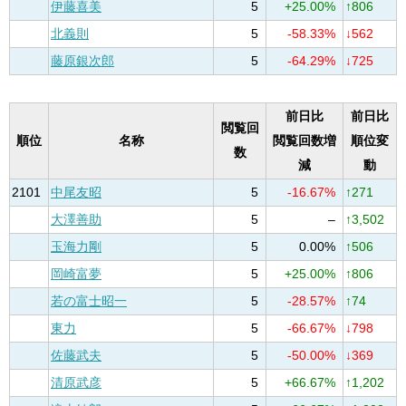
伊藤喜美
5
+25.00%
↑806
北義則
5
-58.33%
↓562
藤原銀次郎
5
-64.29%
↓725
前日比
前日比
閲覧回
順位
名称
閲覧回数増
順位変
数
減
動
2101
中尾友昭
5
-16.67%
↑271
大澤善助
5
–
↑3,502
玉海力剛
5
0.00%
↑506
岡崎富夢
5
+25.00%
↑806
若の富士昭一
5
-28.57%
↑74
東力
5
-66.67%
↓798
佐藤武夫
5
-50.00%
↓369
清原武彦
5
+66.67%
↑1,202