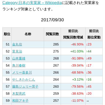
Category:日本の実業家 – Wikipedia
に記載された実業家を
ランキング対象としています。
2017/09/30
前日比
前日比
順位
名称
閲覧回数
閲覧回数増減
順位変動
51
金丸信
285
-46.93%
↓23
52
里見治
275
+41.03%
↑44
53
山本重雄
268
-91.08%
↓49
54
角川春樹
267
-39.04%
↓17
55
メリー喜多川
266
-68.56%
↓36
56
やしきたかじん
264
+3.12%
↑16
57
藤島ジュリー景子
260
-79.56%
↓45
58
木梨憲武
259
-38.63%
↓20
59
和田アキ子
257
-11.07%
→