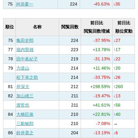
75
舛添要一
224
-45.63%
↓35
前日比
前日比
順位
名称
閲覧回数
閲覧回数増減
順位変動
75
亀田史郎
224
-37.95%
↓27
77
堀内賢雄
223
+13.78%
↑17
78
田中眞紀子
219
-31.13%
↓22
79
力道山
214
+11.46%
↑20
松下幸之助
214
-33.75%
↓26
81
井深大
212
+198.59%
↑260
82
加山雄三
211
-19.47%
↓13
渡哲也
211
+41.61%
↑56
84
大橋巨泉
210
+22.81%
↑40
三船敏郎
210
-7.08%
→
86
鈴井貴之
204
-13.19%
↓6