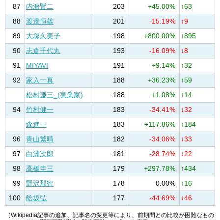
87
内海賢二
203
+45.00%
↑63
88
渡邉恒雄
201
-15.19%
↓9
89
大塚久美子
198
+800.00%
↑895
90
志倉千代丸
193
-16.09%
↓8
91
MIYAVI
191
+9.14%
↑32
92
家入一真
188
+36.23%
↑59
松村謙三_(実業家)
188
+1.08%
↑14
94
竹村健一
183
-34.41%
↓32
森進一
183
+117.86%
↑184
96
青山繁晴
182
-34.06%
↓33
97
白洲次郎
181
-28.74%
↓22
98
高橋圭三
179
+297.78%
↑434
99
野沢那智
178
0.00%
↑16
100
舩坂弘
177
-44.69%
↓46
（Wikipedia記事の追加、記事名の変更等により、前期間との比較が困難なもの