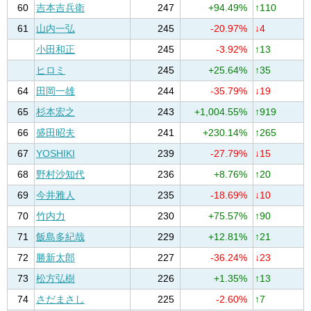
60
吉本吉兵衛
247
+94.49%
↑110
61
山内一弘
245
-20.97%
↓4
小田和正
245
-3.92%
↑13
ヒロミ
245
+25.64%
↑35
64
田岡一雄
244
-35.79%
↓19
65
杉本宏之
243
+1,004.55%
↑919
66
盛田昭夫
241
+230.14%
↑265
67
YOSHIKI
239
-27.79%
↓15
68
野村沙知代
236
+8.76%
↑20
69
今井雅人
235
-18.69%
↓10
70
竹内力
230
+75.57%
↑90
71
飯島多紀哉
229
+12.81%
↑21
72
勝新太郎
227
-36.24%
↓23
73
松方弘樹
226
+1.35%
↑13
74
さだまさし
225
-2.60%
↑7